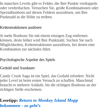
In manchen Leveln gibt es Felder, die Ihre Punkte verdoppeln
oder verdreifachen. Versuchen Sie, große Kombinationen oder
Spezialbonbons auf diesen Feldern auszulösen, um Ihre
Punktzahl in die Höhe zu treiben.
Kettenreaktionen auslösen
Je mehr Bonbons Sie mit einem einzigen Zug entfernen
können, desto höher wird Ihre Punktzahl. Suchen Sie nach
Möglichkeiten, Kettenreaktionen auszulösen, bei denen eine
Kombination zur nächsten führt.
Psychologische Aspekte des Spiels
Geduld und Ausdauer
Candy Crush Saga ist ein Spiel, das Geduld erfordert. Nicht
jeder Level ist beim ersten Versuch zu schaffen. Manchmal
braucht es mehrere Anläufe, bis die richtigen Bonbons an der
richtigen Stelle erscheinen.
Lesetipp:
Return to Monkey Island Mopp
bekommen - so geht’s