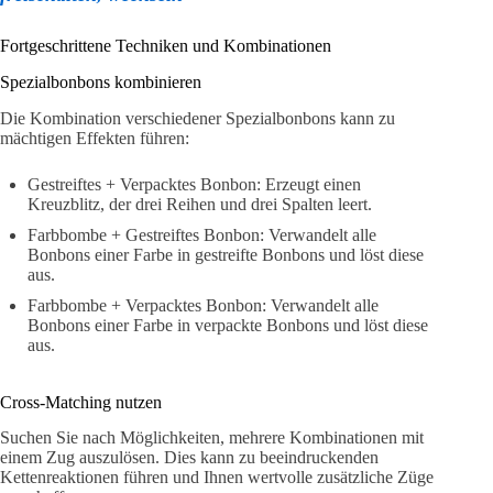
Fortgeschrittene Techniken und Kombinationen
Spezialbonbons kombinieren
Die Kombination verschiedener Spezialbonbons kann zu
mächtigen Effekten führen:
Gestreiftes + Verpacktes Bonbon: Erzeugt einen
Kreuzblitz, der drei Reihen und drei Spalten leert.
Farbbombe + Gestreiftes Bonbon: Verwandelt alle
Bonbons einer Farbe in gestreifte Bonbons und löst diese
aus.
Farbbombe + Verpacktes Bonbon: Verwandelt alle
Bonbons einer Farbe in verpackte Bonbons und löst diese
aus.
Cross-Matching nutzen
Suchen Sie nach Möglichkeiten, mehrere Kombinationen mit
einem Zug auszulösen. Dies kann zu beeindruckenden
Kettenreaktionen führen und Ihnen wertvolle zusätzliche Züge