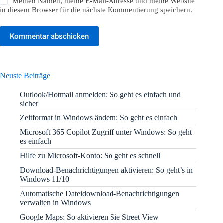
Meinen Namen, meine E-Mail-Adresse und meine Website
in diesem Browser für die nächste Kommentierung speichern.
Kommentar abschicken
Neuste Beiträge
Outlook/Hotmail anmelden: So geht es einfach und
sicher
Zeitformat in Windows ändern: So geht es einfach
Microsoft 365 Copilot Zugriff unter Windows: So geht
es einfach
Hilfe zu Microsoft-Konto: So geht es schnell
Download-Benachrichtigungen aktivieren: So geht’s in
Windows 11/10
Automatische Dateidownload-Benachrichtigungen
verwalten in Windows
Google Maps: So aktivieren Sie Street View