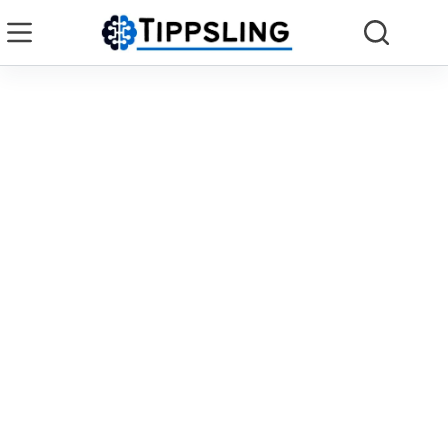
Zum
Inhalt
springen