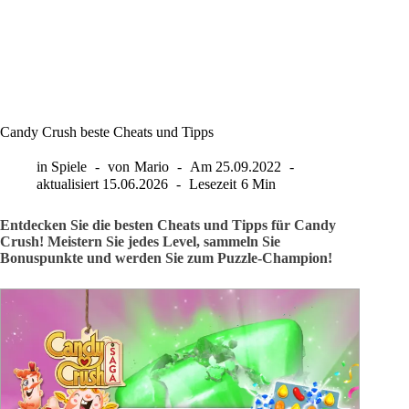
Candy Crush beste Cheats und Tipps
in
Spiele
von
Mario
Am
25.09.2022
aktualisiert
15.06.2026
Lesezeit
6 Min
Entdecken Sie die besten Cheats und Tipps für Candy
Crush! Meistern Sie jedes Level, sammeln Sie
Bonuspunkte und werden Sie zum Puzzle-Champion!