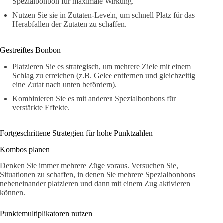
Spezialbonbon für maximale Wirkung.
Nutzen Sie sie in Zutaten-Leveln, um schnell Platz für das
Herabfallen der Zutaten zu schaffen.
Gestreiftes Bonbon
Platzieren Sie es strategisch, um mehrere Ziele mit einem
Schlag zu erreichen (z.B. Gelee entfernen und gleichzeitig
eine Zutat nach unten befördern).
Kombinieren Sie es mit anderen Spezialbonbons für
verstärkte Effekte.
Fortgeschrittene Strategien für hohe Punktzahlen
Kombos planen
Denken Sie immer mehrere Züge voraus. Versuchen Sie,
Situationen zu schaffen, in denen Sie mehrere Spezialbonbons
nebeneinander platzieren und dann mit einem Zug aktivieren
können.
Punktemultiplikatoren nutzen