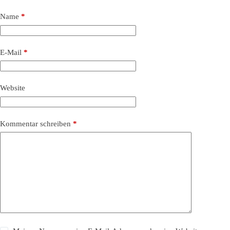
Name
*
E-Mail
*
Website
Kommentar schreiben
*