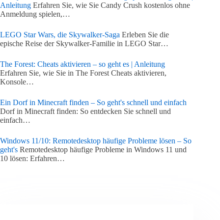
Anleitung
Erfahren Sie, wie Sie Candy Crush kostenlos ohne
Anmeldung spielen,…
LEGO Star Wars, die Skywalker-Saga
Erleben Sie die
epische Reise der Skywalker-Familie in LEGO Star…
The Forest: Cheats aktivieren – so geht es | Anleitung
Erfahren Sie, wie Sie in The Forest Cheats aktivieren,
Konsole…
Ein Dorf in Minecraft finden – So geht's schnell und einfach
Dorf in Minecraft finden: So entdecken Sie schnell und
einfach…
Windows 11/10: Remotedesktop häufige Probleme lösen – So
geht's
Remotedesktop häufige Probleme in Windows 11 und
10 lösen: Erfahren…