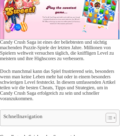
Candy Crush Saga ist eines der beliebtesten und süchtig
machenden Puzzle-Spiele der letzten Jahre. Millionen von
Spielern weltweit versuchen täglich, die kniffligen Level zu
meistern und ihre Highscores zu verbessern.
Doch manchmal kann das Spiel frustrierend sein, besonders
wenn man keine Leben mehr hat oder in einem besonders
schwierigen Level feststeckt. In diesem umfassenden Artikel
teilen wir die besten Cheats, Tipps und Strategien, um in
Candy Crush Saga erfolgreich zu sein und schneller
voranzukommen.
Schnellnavigation