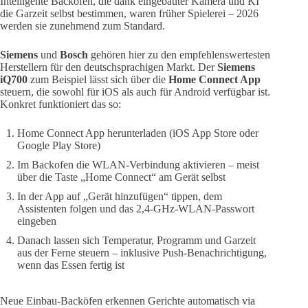
Intelligente Backöfen, die dank eingebauter Kamera und KI
die Garzeit selbst bestimmen, waren früher Spielerei – 2026
werden sie zunehmend zum Standard.
Siemens
und
Bosch
gehören hier zu den empfehlenswertesten
Herstellern für den deutschsprachigen Markt. Der
Siemens
iQ700
zum Beispiel lässt sich über die
Home Connect App
steuern, die sowohl für iOS als auch für Android verfügbar ist.
Konkret funktioniert das so:
Home Connect App herunterladen (iOS App Store oder
Google Play Store)
Im Backofen die WLAN-Verbindung aktivieren – meist
über die Taste „Home Connect“ am Gerät selbst
In der App auf „Gerät hinzufügen“ tippen, dem
Assistenten folgen und das 2,4-GHz-WLAN-Passwort
eingeben
Danach lassen sich Temperatur, Programm und Garzeit
aus der Ferne steuern – inklusive Push-Benachrichtigung,
wenn das Essen fertig ist
Neue Einbau-Backöfen erkennen Gerichte automatisch via