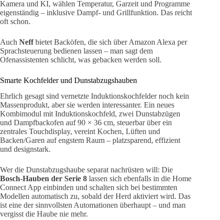
Kamera und KI, wählen Temperatur, Garzeit und Programme
eigenständig – inklusive Dampf- und Grillfunktion. Das reicht
oft schon.
Auch
Neff
bietet Backöfen, die sich über Amazon Alexa per
Sprachsteuerung bedienen lassen – man sagt dem
Ofenassistenten schlicht, was gebacken werden soll.
Smarte Kochfelder und Dunstabzugshauben
Ehrlich gesagt sind vernetzte Induktionskochfelder noch kein
Massenprodukt, aber sie werden interessanter. Ein neues
Kombimodul mit Induktionskochfeld, zwei Dunstabzügen
und Dampfbackofen auf 90 × 36 cm, steuerbar über ein
zentrales Touchdisplay, vereint Kochen, Lüften und
Backen/Garen auf engstem Raum – platzsparend, effizient
und designstark.
Wer die Dunstabzugshaube separat nachrüsten will: Die
Bosch-Hauben der Serie 8
lassen sich ebenfalls in die Home
Connect App einbinden und schalten sich bei bestimmten
Modellen automatisch zu, sobald der Herd aktiviert wird. Das
ist eine der sinnvollsten Automationen überhaupt – und man
vergisst die Haube nie mehr.