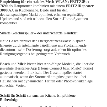
Empfehlung für ein stabiles Mesh-WLAN:
FRITZ!Box
7690
als Hauptrouter kombiniert mit einem
FRITZ!Repeater
3000 AX
in Küchennähe. Beide sind für den
deutschsprachigen Markt optimiert, erhalten regelmäßig
Updates und sind mit nahezu allen Smart-Home-Systemen
kompatibel.
Smarte Geschirrspüler – der unterschätzte Kandidat
Neue Geschirrspüler der Energieeffizienzklasse A sparen
Energie durch intelligente Türöffnung am Programmende –
die automatische Dosierung sorgt außerdem für optimales
Reinigungsergebnis bei geringerem Verbrauch.
Bosch
und
Miele
bieten hier App-fähige Modelle, die über die
jeweilige Hersteller-App (Home Connect bzw. Miele@home)
gesteuert werden. Praktisch: Der Geschirrspüler startet
automatisch, wenn der Stromtarif am günstigsten ist – bei
Haushalten mit dynamischen Tarifen oder Photovoltaikanlage
ein echter Vorteil.
Schritt für Schritt zur smarten Küche: Empfohlene
Reihenfolge