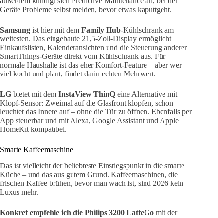
außerdem kündigt sich Predictive Maintenance an, bei der
Geräte Probleme selbst melden, bevor etwas kaputtgeht.
Samsung
ist hier mit dem
Family Hub
-Kühlschrank am
weitesten. Das eingebaute 21,5-Zoll-Display ermöglicht
Einkaufslisten, Kalenderansichten und die Steuerung anderer
SmartThings-Geräte direkt vom Kühlschrank aus. Für
normale Haushalte ist das eher Komfort-Feature – aber wer
viel kocht und plant, findet darin echten Mehrwert.
LG
bietet mit dem
InstaView ThinQ
eine Alternative mit
Klopf-Sensor: Zweimal auf die Glasfront klopfen, schon
leuchtet das Innere auf – ohne die Tür zu öffnen. Ebenfalls per
App steuerbar und mit Alexa, Google Assistant und Apple
HomeKit kompatibel.
Smarte Kaffeemaschine
Das ist vielleicht der beliebteste Einstiegspunkt in die smarte
Küche – und das aus gutem Grund. Kaffeemaschinen, die
frischen Kaffee brühen, bevor man wach ist, sind 2026 kein
Luxus mehr.
Konkret empfehle ich die Philips 3200 LatteGo
mit der