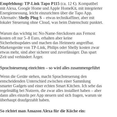
Empfehlung: TP-Link Tapo P115
(ca. 12 €). Kompatibel
mit Alexa, Google Home und Apple HomeKit, mit integrierter
Energiemessung, leicht einzurichten über die Tapo App.
Alternativ:
Shelly Plug S
– etwas technikaffiner, aber mit
lokaler Steuerung ohne Cloud, was beim Datenschutz punktet.
Warum das wichtig ist: No-Name-Steckdosen aus Fernost
kosten oft nur 5–8 Euro, erhalten aber keine
Sicherheitsupdates und machen das Heimnetz angreifbar.
Markengeräte von TP-Link, Philips oder Shelly kosten zwar
etwas mehr, sind aber sicherer und zuverlässiger. Das spart
Zeit und verhindert Ärger.
Sprachsteuerung einrichten – so wird alles zusammengeführt
Wenn die Geräte stehen, macht Sprachsteuerung den
entscheidenden Unterschied zwischen einer Sammlung
smarter Gadgets und einer echten Smart Kitchen. Ich sehe das
regelmäßig bei Nutzern, die zwar alles installiert haben – aber
dann alles einzeln per App steuern und sich fragen, warum sie
überhaupt draufgezahlt haben.
So richtet man Amazon Alexa für die Küche ein: