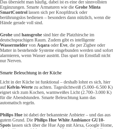
Das übersieht man häufig, dabei ist es eine der sinnvollsten
Ergänzungen. Smarte Armaturen wie die
Grohe Minta
SmartControl
lassen sich per Knopfdruck oder
berührungslos bedienen – besonders dann nützlich, wenn die
Hände gerade voll sind.
Grohe
und
hansgrohe
sind hier die Platzhirsche im
deutschsprachigen Raum. Zudem gibt es intelligente
Wassermelder
von
Aqara
oder
Eve
, die per Zigbee oder
Matter in bestehende Systeme eingebunden werden und sofort
alarmieren, wenn Wasser austritt. Das spart im Ernstfall nicht
nur Nerven.
Smarte Beleuchtung in der Küche
Licht in der Küche ist funktional – deshalb lohnt es sich, hier
auf
Kelvin-Werte
zu achten. Tageslichtweiß (5.000–6.500 K)
eignet sich zum Kochen, warmweißes Licht (2.700–3.000 K)
für die Abendstunden. Smarte Beleuchtung kann das
automatisch regeln.
Philips Hue
ist dabei der bekannteste Anbieter – und das aus
gutem Grund. Die
Philips Hue White Ambiance GU10-
Spots
lassen sich über die Hue App mit Alexa, Google Home,