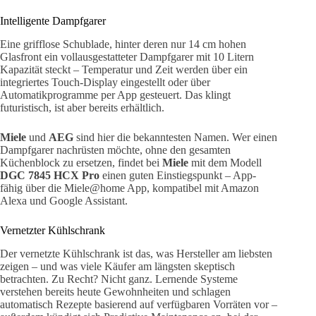
Intelligente Dampfgarer
Eine grifflose Schublade, hinter deren nur 14 cm hohen
Glasfront ein vollausgestatteter Dampfgarer mit 10 Litern
Kapazität steckt – Temperatur und Zeit werden über ein
integriertes Touch-Display eingestellt oder über
Automatikprogramme per App gesteuert. Das klingt
futuristisch, ist aber bereits erhältlich.
Miele
und
AEG
sind hier die bekanntesten Namen. Wer einen
Dampfgarer nachrüsten möchte, ohne den gesamten
Küchenblock zu ersetzen, findet bei
Miele
mit dem Modell
DGC 7845 HCX Pro
einen guten Einstiegspunkt – App-
fähig über die Miele@home App, kompatibel mit Amazon
Alexa und Google Assistant.
Vernetzter Kühlschrank
Der vernetzte Kühlschrank ist das, was Hersteller am liebsten
zeigen – und was viele Käufer am längsten skeptisch
betrachten. Zu Recht? Nicht ganz. Lernende Systeme
verstehen bereits heute Gewohnheiten und schlagen
automatisch Rezepte basierend auf verfügbaren Vorräten vor –