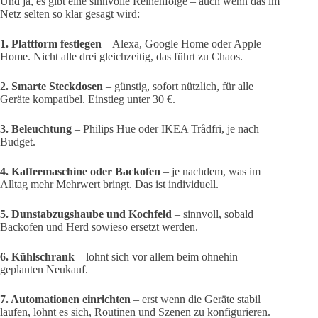
Und ja, es gibt eine sinnvolle Reihenfolge – auch wenn das im
Netz selten so klar gesagt wird:
1. Plattform festlegen
– Alexa, Google Home oder Apple
Home. Nicht alle drei gleichzeitig, das führt zu Chaos.
2. Smarte Steckdosen
– günstig, sofort nützlich, für alle
Geräte kompatibel. Einstieg unter 30 €.
3. Beleuchtung
– Philips Hue oder IKEA Trådfri, je nach
Budget.
4. Kaffeemaschine oder Backofen
– je nachdem, was im
Alltag mehr Mehrwert bringt. Das ist individuell.
5. Dunstabzugshaube und Kochfeld
– sinnvoll, sobald
Backofen und Herd sowieso ersetzt werden.
6. Kühlschrank
– lohnt sich vor allem beim ohnehin
geplanten Neukauf.
7. Automationen einrichten
– erst wenn die Geräte stabil
laufen, lohnt es sich, Routinen und Szenen zu konfigurieren.