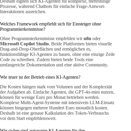
Deshalb eignen sich KI-Agenten für komplexe, mehrstufige
Prozesse, während Chatbots für einfache Frage-Antwort-
Interaktionen ausreichen.
Welches Framework empfiehlt sich für Einsteiger ohne
Programmierkenntnisse?
Ohne Programmierkenntnisse empfehlen wir
n8n
oder
Microsoft Copilot Studio
. Beide Plattformen bieten visuelle
Drag-and-Drop-Oberflächen und ermöglichen es,
funktionsfähige KI-Agenten zu bauen, ohne eine einzige Zeile
Code zu schreiben. Zudem bieten beide Tools eine
umfangreiche Dokumentation und eine aktive Community.
Wie teuer ist der Betrieb eines KI-Agenten?
Die Kosten hängen stark vom Volumen und der Komplexität
der Aufgaben ab. Einfache Agenten, die GPT-4o-mini nutzen,
können für wenige Euro pro Monat betrieben werden.
Komplexe Multi-Agent-Systeme mit intensivem LLM-Einsatz
können hingegen mehrere Hundert Euro monatlich kosten.
Deshalb ist eine genaue Kalkulation des Token-Verbrauchs
vor dem Start empfehlenswert.
Wie sicher sind autonome KI-Agenten für den