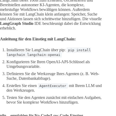
LangChain bietet Tools zum Erstellen, Orchestrieren und
Bereitstellen autonomer KI-Agenten, die komplexe,
mehrstufige Workflows bewältigen können. Außerdem
können Sie mit LangChain klein anfangen: Speicher, Suche
und Aktionen lassen sich schrittweise hinzufügen. Die visuelle
LangGraph Studio
IDE beschleunigt dabei die Entwicklung
erheblich.
Anleitung für den Einstieg mit LangChain:
Installieren Sie LangChain über pip:
pip install
langchain langchain-openai
Konfigurieren Sie Ihren OpenAI-API-Schlüssel als
Umgebungsvariable.
Definieren Sie die Werkzeuge Ihres Agenten (z. B. Web-
Suche, Datenbankabfrage).
Erstellen Sie einen
mit Ihrem LLM und
AgentExecutor
den Werkzeugen.
Testen Sie den Agenten zunächst mit einfachen Aufgaben,
bevor Sie komplexe Workflows hinzufügen.
n8n – empfohlen für No-Code/Low-Code-Einstieg