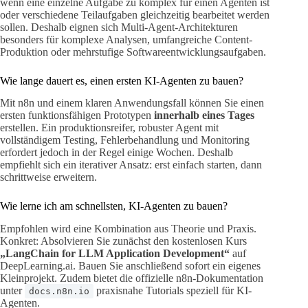
wenn eine einzelne Aufgabe zu komplex für einen Agenten ist
oder verschiedene Teilaufgaben gleichzeitig bearbeitet werden
sollen. Deshalb eignen sich Multi-Agent-Architekturen
besonders für komplexe Analysen, umfangreiche Content-
Produktion oder mehrstufige Softwareentwicklungsaufgaben.
Wie lange dauert es, einen ersten KI-Agenten zu bauen?
Mit n8n und einem klaren Anwendungsfall können Sie einen
ersten funktionsfähigen Prototypen
innerhalb eines Tages
erstellen. Ein produktionsreifer, robuster Agent mit
vollständigem Testing, Fehlerbehandlung und Monitoring
erfordert jedoch in der Regel einige Wochen. Deshalb
empfiehlt sich ein iterativer Ansatz: erst einfach starten, dann
schrittweise erweitern.
Wie lerne ich am schnellsten, KI-Agenten zu bauen?
Empfohlen wird eine Kombination aus Theorie und Praxis.
Konkret: Absolvieren Sie zunächst den kostenlosen Kurs
„LangChain for LLM Application Development“
auf
DeepLearning.ai. Bauen Sie anschließend sofort ein eigenes
Kleinprojekt. Zudem bietet die offizielle n8n-Dokumentation
unter
praxisnahe Tutorials speziell für KI-
docs.n8n.io
Agenten.