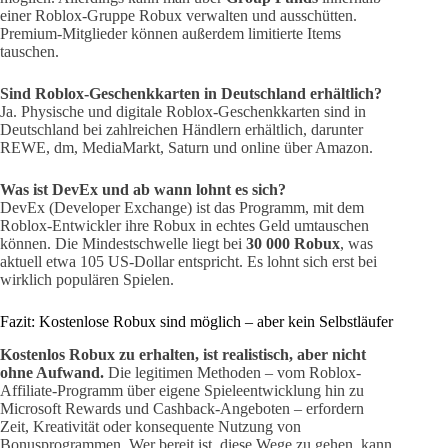
einer Roblox-Gruppe Robux verwalten und ausschütten.
Premium-Mitglieder können außerdem limitierte Items
tauschen.
Sind Roblox-Geschenkkarten in Deutschland erhältlich?
Ja. Physische und digitale Roblox-Geschenkkarten sind in
Deutschland bei zahlreichen Händlern erhältlich, darunter
REWE, dm, MediaMarkt, Saturn und online über Amazon.
Was ist DevEx und ab wann lohnt es sich?
DevEx (Developer Exchange) ist das Programm, mit dem
Roblox-Entwickler ihre Robux in echtes Geld umtauschen
können. Die Mindestschwelle liegt bei
30 000 Robux
, was
aktuell etwa 105 US-Dollar entspricht. Es lohnt sich erst bei
wirklich populären Spielen.
Fazit: Kostenlose Robux sind möglich – aber kein Selbstläufer
Kostenlos Robux zu erhalten, ist realistisch, aber nicht
ohne Aufwand.
Die legitimen Methoden – vom Roblox-
Affiliate-Programm über eigene Spieleentwicklung hin zu
Microsoft Rewards und Cashback-Angeboten – erfordern
Zeit, Kreativität oder konsequente Nutzung von
Bonusprogrammen. Wer bereit ist, diese Wege zu gehen, kann