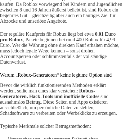
kaufen. Da Roblox vorwiegend bei Kindern und Jugendlichen
zwischen 8 und 16 Jahren äußerst beliebt ist, sind Robux ein
begehrtes Gut – gleichzeitig aber auch ein häufiges Ziel für
Abzocke und unseriöse Angebote.
Der reguläre Kaufpreis für Robux liegt bei etwa
0,01 Euro
pro Robux
, Pakete beginnen bei rund 400 Robux für 4,99
Euro. Wer die Währung ohne direkten Kauf erhalten möchte,
muss jedoch legale Wege kennen – sonst drohen
Accountsperren oder schlimmstenfalls der vollständige
Datenverlust.
Warum „Robux-Generatoren“ keine legitime Option sind
Bevor die wirklich funktionierenden Methoden erklärt
werden, sollte man eines klar verstehen:
Robux-
Generatoren, Hack-Tools und inoffizielle Codes
sind
ausnahmslos
Betrug
. Diese Seiten und Apps existieren
ausschließlich, um persönliche Daten zu stehlen,
Schadsoftware zu verbreiten oder Werbeklicks zu erzeugen.
Typische Merkmale solcher Betrugsmethoden: