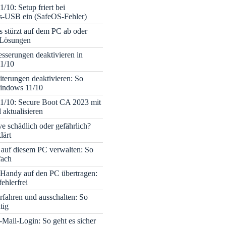
/10: Setup friert bei
ons-USB ein (SafeOS-Fehler)
s stürzt auf dem PC ab oder
– Lösungen
sserungen deaktivieren in
1/10
terungen deaktivieren: So
Windows 11/10
1/10: Secure Boot CA 2023 mit
 aktualisieren
ve schädlich oder gefährlich?
lärt
 auf diesem PC verwalten: So
fach
Handy auf den PC übertragen:
fehlerfrei
rfahren und ausschalten: So
tig
Mail-Login: So geht es sicher