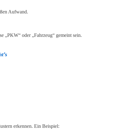
roßen Aufwand.
weise „PKW“ oder „Fahrzeug“ gemeint sein.
t’s
ustern erkennen. Ein Beispiel: