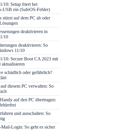
/10: Setup friert bei
ons-USB ein (SafeOS-Fehler)
s stürzt auf dem PC ab oder
– Lösungen
sserungen deaktivieren in
1/10
terungen deaktivieren: So
Windows 11/10
1/10: Secure Boot CA 2023 mit
 aktualisieren
ve schädlich oder gefährlich?
lärt
 auf diesem PC verwalten: So
fach
Handy auf den PC übertragen:
fehlerfrei
rfahren und ausschalten: So
tig
Mail-Login: So geht es sicher