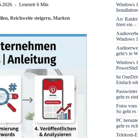
Windows 11
6.2026
Lesezeit
6 Min
Installati
llen, Reichweite steigern, Marken
Arc Raider
friert ein 
Audioverbe
Windows 1
Audioerwei
geht’s in 
Windows 1
PowerShell
Ist OneDri
Einfach erk
Passwörter
geht es ein
Fotos vom 
So geht es 
PC herunte
geht es rich
Telekom-E-