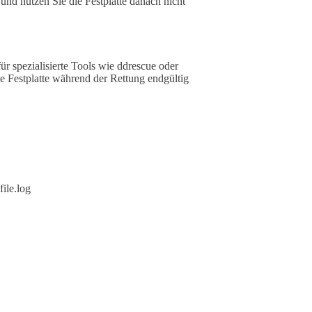
 und nutzen Sie die Festplatte danach nicht
ür spezialisierte Tools wie ddrescue oder
e Festplatte während der Rettung endgültig
ile.log