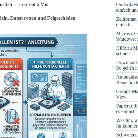
Outlook/Ho
6.2026
Lesezeit
6 Min
einfach und
andeln, Daten retten und Folgeschäden
Zeitformat
einfach
Microsoft 
Windows: S
Hilfe zu M
schnell
Download-B
So geht’s 
Automatis
Benachrich
Google Map
View
Papierkorb
es einfach
Was tun, w
funktionie
Schwarzen