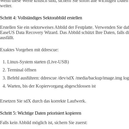
Wenn diese Werte kritisch sind, sichern Sie sofort alle wichtigen Daten
weiter.
Schritt 4: Vollständiges Sektorabbild erstellen
Erstellen Sie ein sektorweises Abbild der Festplatte. Verwenden Sie daf
EaseUS Data Recovery Wizard. Das Abbild schützt Ihre Daten, falls di
ausfällt.
Exaktes Vorgehen mit ddrescue:
Linux-System starten (Live-USB)
Terminal öffnen
Befehl ausführen: ddrescue /dev/sdX /media/backup/image.img logf
Warten, bis der Kopiervorgang abgeschlossen ist
Ersetzen Sie sdX durch das korrekte Laufwerk.
Schritt 5: Wichtige Daten priorisiert kopieren
Falls kein Abbild möglich ist, sichern Sie zuerst: