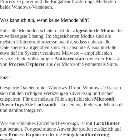
Process Explorer und die Eingabeaufforderungs-Methoden
beide Windows-Versionen.
Was kann ich tun, wenn keine Methode hilft?
Falls alle Methoden scheitern, ist der
abgesicherte Modus
die
zuverlässigste Lösung: Im abgesicherten Modus sind die
meisten Hintergrundprozesse inaktiv, sodass nahezu alle
Dateisperren aufgehoben sind. Für absolute Ausnahmefälle –
etwa tief im System verankerte Malware – empfiehlt sich
zusätzlich ein vollständiger
Antivirenscan
sowie der Einsatz
von
Process Explorer
aus der Microsoft Sysinternals Suite.
Fazit
Gesperrte Dateien unter Windows 11 und Windows 10 lassen
sich mit den richtigen Werkzeugen zuverlässig und sicher
entsperren. Für die meisten Fälle empfiehlt sich
Microsoft
PowerToys File Locksmith
– kostenlos, direkt von Microsoft
und nahtlos integriert.
Wer ein schlankes Einzeltool bevorzugt, ist mit
LockHunter
gut beraten. Fortgeschrittene Anwender greifen zusätzlich auf
den
Process Explorer
oder die
Eingabeaufforderung