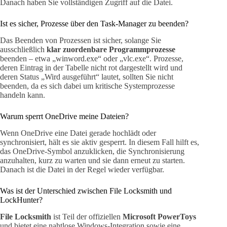
Danach haben Sie vollständigen Zugriff auf die Datei.
Ist es sicher, Prozesse über den Task-Manager zu beenden?
Das Beenden von Prozessen ist sicher, solange Sie
ausschließlich
klar zuordenbare Programmprozesse
beenden – etwa „winword.exe“ oder „vlc.exe“. Prozesse,
deren Eintrag in der Tabelle nicht rot dargestellt wird und
deren Status „Wird ausgeführt“ lautet, sollten Sie nicht
beenden, da es sich dabei um kritische Systemprozesse
handeln kann.
Warum sperrt OneDrive meine Dateien?
Wenn OneDrive eine Datei gerade hochlädt oder
synchronisiert, hält es sie aktiv gesperrt. In diesem Fall hilft es,
das OneDrive-Symbol anzuklicken, die Synchronisierung
anzuhalten, kurz zu warten und sie dann erneut zu starten.
Danach ist die Datei in der Regel wieder verfügbar.
Was ist der Unterschied zwischen File Locksmith und
LockHunter?
File Locksmith
ist Teil der offiziellen
Microsoft PowerToys
und bietet eine nahtlose Windows-Integration sowie eine