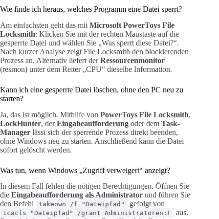
Wie finde ich heraus, welches Programm eine Datei sperrt?
Am einfachsten geht das mit
Microsoft PowerToys File
Locksmith
: Klicken Sie mit der rechten Maustaste auf die
gesperrte Datei und wählen Sie „Was sperrt diese Datei?“.
Nach kurzer Analyse zeigt File Locksmith den blockierenden
Prozess an. Alternativ liefert der
Ressourcenmonitor
(resmon) unter dem Reiter „CPU“ dieselbe Information.
Kann ich eine gesperrte Datei löschen, ohne den PC neu zu
starten?
Ja, das ist möglich. Mithilfe von
PowerToys File Locksmith
,
LockHunter
, der
Eingabeaufforderung
oder dem
Task-
Manager
lässt sich der sperrende Prozess direkt beenden,
ohne Windows neu zu starten. Anschließend kann die Datei
sofort gelöscht werden.
Was tun, wenn Windows „Zugriff verweigert“ anzeigt?
In diesem Fall fehlen die nötigen Berechtigungen. Öffnen Sie
die
Eingabeaufforderung als Administrator
und führen Sie
den Befehl
gefolgt von
takeown /f "Dateipfad"
aus.
icacls "Dateipfad" /grant Administratoren:F