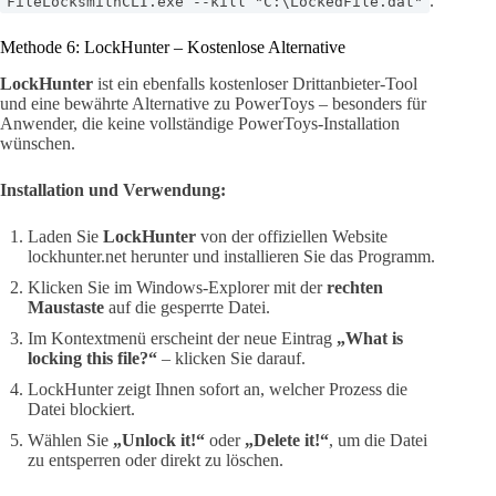
.
FileLocksmithCLI.exe --kill "C:\LockedFile.dat"
Methode 6: LockHunter – Kostenlose Alternative
LockHunter
ist ein ebenfalls kostenloser Drittanbieter-Tool
und eine bewährte Alternative zu PowerToys – besonders für
Anwender, die keine vollständige PowerToys-Installation
wünschen.
Installation und Verwendung:
Laden Sie
LockHunter
von der offiziellen Website
lockhunter.net herunter und installieren Sie das Programm.
Klicken Sie im Windows-Explorer mit der
rechten
Maustaste
auf die gesperrte Datei.
Im Kontextmenü erscheint der neue Eintrag
„What is
locking this file?“
– klicken Sie darauf.
LockHunter zeigt Ihnen sofort an, welcher Prozess die
Datei blockiert.
Wählen Sie
„Unlock it!“
oder
„Delete it!“
, um die Datei
zu entsperren oder direkt zu löschen.