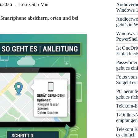
Audioverbe
6.2026
Lesezeit
5 Min
Windows 1
 Smartphone absichern, orten und bei
Audioerwei
geht’s in 
Windows 1
PowerShell
Ist OneDri
Einfach erk
Passwörter
geht es ein
Fotos vom 
So geht es 
PC herunte
geht es rich
Telekom-E-
T-Online-N
empfangen:
Telekom K
es einfach