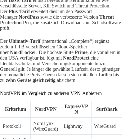
Der
Basis-Tarif
enthält bereits alle Kernfunktionen wie
verschlüsselte Server, Kill Switch und Threat Protection.
Der
Plus-Tarif
erweitert dies um den Passwort-
Manager
NordPass
sowie die verbesserte Version
Threat
Protection Pro
, die zusätzlich Downloads auf Schadsoftware
prüft.
Der
Ultimativ-Tarif
(international „Complete“) ergänzt
zudem 1 TB verschlüsselten Cloud-Speicher
über
NordLocker
. Die höchste Stufe
Prime
, die vor allem in
den USA verfügbar ist, fügt mit
NordProtect
eine
Identitätsschutz- und Versicherungskomponente hinzu.
Generell gilt: Je länger die gewählte Laufzeit, desto günstiger
der monatliche Preis. Ebenso lassen sich mit allen Tarifen bis
zu
zehn Geräte gleichzeitig
absichern.
NordVPN im Vergleich zu anderen VPN-Anbietern
ExpressVP
Kriterium
NordVPN
Surfshark
N
NordLynx
Protokoll
Lightway
WireGuard
(WireGuard)