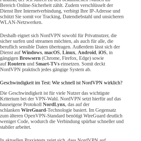
Bereich Online-Sicherheit zählt. Zudem verschlüsselt der
Dienst Ihre Internetverbindung, verbirgt Ihre IP-Adresse und
schützt Sie somit vor Tracking, Datendiebstahl und unsicheren
WLAN-Netzwerken.
Deshalb eignet sich NordVPN sowohl für Privatnutzer, die
sicher surfen und streamen möchten, als auch für alle, die
beruflich sensible Daten übertragen. Außerdem lässt sich der
Dienst auf
Windows
,
macOS
,
Linux
,
Android
,
iOS
, in
gängigen
Browsern
(Chrome, Firefox, Edge) sowie
auf
Routern
und
Smart-TVs
einsetzen. Somit deckt
NordVPN praktisch jedes gängige System ab.
Geschwindigkeit im Test: Wie schnell ist NordVPN wirklich?
Die Geschwindigkeit ist für viele Nutzer das wichtigste
Kriterium bei der VPN-Wahl. NordVPN setzt hierfür auf das
hauseigene Protokoll
NordLynx
, das auf der
schlanken
WireGuard
-Technologie basiert. Im Gegensatz
zum älteren OpenVPN-Standard benötigt WireGuard deutlich
weniger Code, wodurch die Verbindung spürbar schneller und
stabiler arbeitet.
In aktuellen Praxistests zeigt sich, dass NordVPN auf