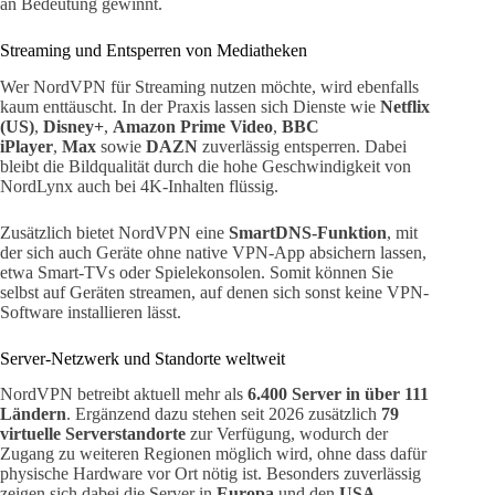
an Bedeutung gewinnt.
Streaming und Entsperren von Mediatheken
Wer NordVPN für Streaming nutzen möchte, wird ebenfalls
kaum enttäuscht. In der Praxis lassen sich Dienste wie
Netflix
(US)
,
Disney+
,
Amazon Prime Video
,
BBC
iPlayer
,
Max
sowie
DAZN
zuverlässig entsperren. Dabei
bleibt die Bildqualität durch die hohe Geschwindigkeit von
NordLynx auch bei 4K-Inhalten flüssig.
Zusätzlich bietet NordVPN eine
SmartDNS-Funktion
, mit
der sich auch Geräte ohne native VPN-App absichern lassen,
etwa Smart-TVs oder Spielekonsolen. Somit können Sie
selbst auf Geräten streamen, auf denen sich sonst keine VPN-
Software installieren lässt.
Server-Netzwerk und Standorte weltweit
NordVPN betreibt aktuell mehr als
6.400 Server in über 111
Ländern
. Ergänzend dazu stehen seit 2026 zusätzlich
79
virtuelle Serverstandorte
zur Verfügung, wodurch der
Zugang zu weiteren Regionen möglich wird, ohne dass dafür
physische Hardware vor Ort nötig ist. Besonders zuverlässig
zeigen sich dabei die Server in
Europa
und den
USA
,