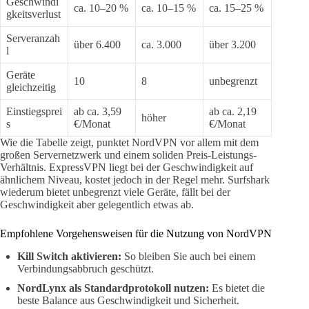
Geschwindi
ca. 10–20 %
ca. 10–15 %
ca. 15–25 %
gkeitsverlust
Serveranzah
über 6.400
ca. 3.000
über 3.200
l
Geräte
10
8
unbegrenzt
gleichzeitig
Einstiegsprei
ab ca. 3,59
ab ca. 2,19
höher
s
€/Monat
€/Monat
Wie die Tabelle zeigt, punktet NordVPN vor allem mit dem
großen Servernetzwerk und einem soliden Preis-Leistungs-
Verhältnis. ExpressVPN liegt bei der Geschwindigkeit auf
ähnlichem Niveau, kostet jedoch in der Regel mehr. Surfshark
wiederum bietet unbegrenzt viele Geräte, fällt bei der
Geschwindigkeit aber gelegentlich etwas ab.
Empfohlene Vorgehensweisen für die Nutzung von NordVPN
Kill Switch aktivieren:
So bleiben Sie auch bei einem
Verbindungsabbruch geschützt.
NordLynx als Standardprotokoll nutzen:
Es bietet die
beste Balance aus Geschwindigkeit und Sicherheit.