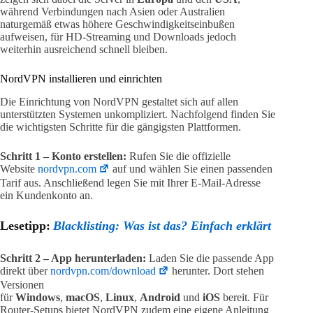
während Verbindungen nach Asien oder Australien
naturgemäß etwas höhere Geschwindigkeitseinbußen
aufweisen, für HD-Streaming und Downloads jedoch
weiterhin ausreichend schnell bleiben.
NordVPN installieren und einrichten
Die Einrichtung von NordVPN gestaltet sich auf allen
unterstützten Systemen unkompliziert. Nachfolgend finden Sie
die wichtigsten Schritte für die gängigsten Plattformen.
Schritt 1 – Konto erstellen:
Rufen Sie die offizielle
Website
nordvpn.com
auf und wählen Sie einen passenden
Tarif aus. Anschließend legen Sie mit Ihrer E-Mail-Adresse
ein Kundenkonto an.
Lesetipp:
Blacklisting: Was ist das? Einfach erklärt
Schritt 2 – App herunterladen:
Laden Sie die passende App
direkt über
nordvpn.com/download
herunter. Dort stehen
Versionen
für
Windows
,
macOS
,
Linux
,
Android
und
iOS
bereit. Für
Router-Setups bietet NordVPN zudem eine eigene Anleitung