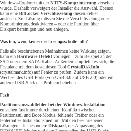
Windows-Explorer mit der
NTFS-Komprimierung
versehen
wurde. Deshalb verweigert der Installer die Auswahl. Ebenso
kann eine
BitLocker-Verschlüsselung
diesen Fehler
auslösen. Zur Lösung müssen Sie die Verschlüsselung oder
Komprimierung deaktivieren – oder die Partition über
Diskpart bereinigen und neu anlegen.
Was tun, wenn keiner der Lösungsschritte hilft?
Falls alle beschriebenen Maßnahmen keine Wirkung zeigen,
kann ein
Hardware-Defekt
vorliegen – zum Beispiel an der
SSD oder dem SATA-Kabel. Außerdem empfiehlt es sich, die
Festplatte mit dem kostenlosen Tool
CrystalDiskInfo
(crystalmark.info) auf Fehler zu prüfen. Zudem kann ein
Wechsel des USB-Ports (von USB 3.0 auf USB 2.0) oder ein
anderer USB-Stick das Problem beheben.
Fazit
Partitionsauswahlfehler bei der Windows-Installation
entstehen fast immer durch einen Konflikt zwischen
Partitionsstil und Boot-Modus, fehlende Treiber oder ein
fehlerhaftes Installationsmedium. Mit den beschriebenen
Lösungen – insbesondere
Diskpart
, der Anpassung des
BIOS/UEFI-Modus und dem Neuerstellen des USB-Sticks –