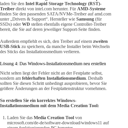
laden Sie den
Intel Rapid Storage Technology (RST)-
Treiber
direkt von intel.com herunter. Für
AMD-Systeme
finden Sie den passenden SATA/NVMe-Treiber auf amd.com
unter „Drivers & Support“. Hersteller wie
Samsung
(für
SSDs) oder
WD
stellen ebenfalls eigene Controller-Treiber
bereit, die Sie auf deren jeweiliger Support-Seite finden.
Außerdem empfiehlt es sich, den Treiber auf einem
zweiten
USB-Stick
zu speichern, da manche Installer beim Wechseln
des Sticks das Installationsmedium verlieren.
Lösung 4: Das Windows-Installationsmedium neu erstellen
Nicht selten liegt der Fehler nicht an der Festplatte selbst,
sondern am
fehlerhaften Installationsmedium
. Deshalb
sollten Sie diesen Schritt unbedingt ausprobieren, bevor Sie
größere Änderungen an der Festplattenstruktur vornehmen.
So erstellen Sie ein korrektes Windows-
Installationsmedium mit dem Media Creation Tool:
Laden Sie das
Media Creation Tool
von
microsoft.com/de-de/software-download/windows11 auf
einem funktionierenden PC herunter.