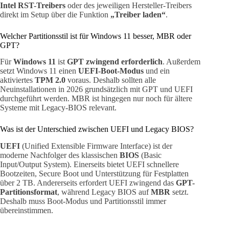
Intel RST-Treibers
oder des jeweiligen Hersteller-Treibers
direkt im Setup über die Funktion
„Treiber laden“
.
Welcher Partitionsstil ist für Windows 11 besser, MBR oder
GPT?
Für
Windows 11
ist
GPT zwingend erforderlich
. Außerdem
setzt Windows 11 einen
UEFI-Boot-Modus
und ein
aktiviertes
TPM 2.0
voraus. Deshalb sollten alle
Neuinstallationen in 2026 grundsätzlich mit GPT und UEFI
durchgeführt werden. MBR ist hingegen nur noch für ältere
Systeme mit Legacy-BIOS relevant.
Was ist der Unterschied zwischen UEFI und Legacy BIOS?
UEFI
(Unified Extensible Firmware Interface) ist der
moderne Nachfolger des klassischen
BIOS
(Basic
Input/Output System). Einerseits bietet UEFI schnellere
Bootzeiten, Secure Boot und Unterstützung für Festplatten
über 2 TB. Andererseits erfordert UEFI zwingend das
GPT-
Partitionsformat
, während Legacy BIOS auf
MBR
setzt.
Deshalb muss Boot-Modus und Partitionsstil immer
übereinstimmen.