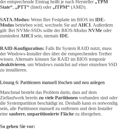
der entsprechende Eintrag heißt je nach Hersteller
„TPM
State“
,
„PTT“
(Intel) oder
„fTPM“
(AMD).
SATA-Modus:
Wenn Ihre Festplatte im BIOS im
IDE-
Modus
betrieben wird, wechseln Sie auf
AHCI
. Außerdem
gilt: Bei NVMe-SSDs sollte der BIOS-Modus
NVMe
oder
zumindest
AHCI
sein, niemals
IDE
.
RAID-Konfiguration:
Falls Ihr System RAID nutzt, muss
der Windows-Installer dies über die entsprechenden Treiber
wissen. Alternativ können Sie RAID im BIOS temporär
deaktivieren
, um Windows zunächst auf einer einzelnen SSD
zu installieren.
Lösung 6: Partitionen manuell löschen und neu anlegen
Manchmal besteht das Problem darin, dass auf dem
Ziellaufwerk bereits
zu viele Partitionen
vorhanden sind oder
die Systempartition beschädigt ist. Deshalb kann es notwendig
sein, alle Partitionen manuell zu entfernen und dem Installer
eine
saubere, unpartitionierte Fläche
zu übergeben.
So gehen Sie vor: