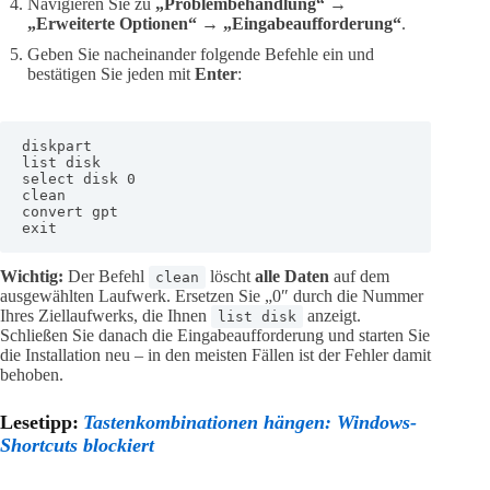
Navigieren Sie zu
„Problembehandlung“ →
„Erweiterte Optionen“ → „Eingabeaufforderung“
.
Geben Sie nacheinander folgende Befehle ein und
bestätigen Sie jeden mit
Enter
:
diskpart

list disk

select disk 0

clean

convert gpt

exit
Wichtig:
Der Befehl
löscht
alle Daten
auf dem
clean
ausgewählten Laufwerk. Ersetzen Sie „0″ durch die Nummer
Ihres Ziellaufwerks, die Ihnen
anzeigt.
list disk
Schließen Sie danach die Eingabeaufforderung und starten Sie
die Installation neu – in den meisten Fällen ist der Fehler damit
behoben.
Lesetipp:
Tastenkombinationen hängen: Windows-
Shortcuts blockiert