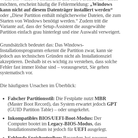
möchten, erscheint häufig die Fehlermeldung:
„Windows
kann nicht auf diesem Datenträger installiert werden“
oder „Diese Partition enthält möglicherweise Dateien, die zum
Starten von Windows benötigt werden.“ Zudem tritt die
Variante auf, dass der Setup-Assistent die ausgewählte
Partition einfach grau hinterlegt und eine Auswahl verweigert.
Grundsätzlich bedeutet das: Das Windows-
Installationsprogramm erkennt die Partition zwar, kann sie
jedoch aus technischen Gründen nicht als Installationsziel
akzeptieren. Deshalb ist es wichtig zu verstehen, dass solche
Fehler fast immer lösbar sind – vorausgesetzt, Sie gehen
systematisch vor.
Die häufigsten Ursachen im Überblick:
Falscher Partitionsstil:
Die Festplatte nutzt
MBR
(Master Boot Record), das System erwartet jedoch
GPT
(GUID Partition Table) – oder umgekehrt.
Inkompatibles BIOS/UEFI-Boot-Modus:
Der
Computer bootet im
Legacy-BIOS-Modus
, das
Installationsmedium ist jedoch für
UEFI
ausgelegt.
Fehlende Speichertreiber:
Besonders bei neueren