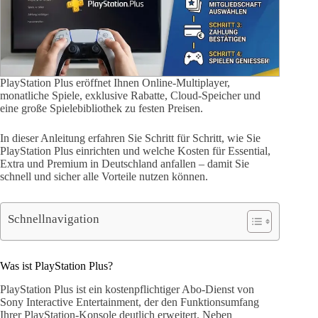
PlayStation Plus eröffnet Ihnen Online-Multiplayer,
monatliche Spiele, exklusive Rabatte, Cloud-Speicher und
eine große Spielebibliothek zu festen Preisen.
In dieser Anleitung erfahren Sie Schritt für Schritt, wie Sie
PlayStation Plus einrichten und welche Kosten für Essential,
Extra und Premium in Deutschland anfallen – damit Sie
schnell und sicher alle Vorteile nutzen können.
Schnellnavigation
Was ist PlayStation Plus?
PlayStation Plus ist ein kostenpflichtiger Abo-Dienst von
Sony Interactive Entertainment, der den Funktionsumfang
Ihrer PlayStation-Konsole deutlich erweitert. Neben