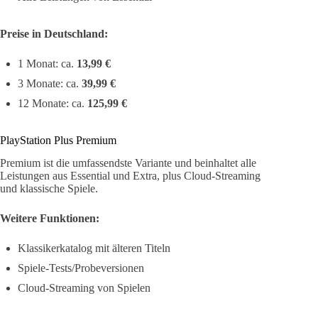
Preise in Deutschland:
1 Monat: ca.
13,99 €
3 Monate: ca.
39,99 €
12 Monate: ca.
125,99 €
PlayStation Plus Premium
Premium ist die umfassendste Variante und beinhaltet alle
Leistungen aus Essential und Extra, plus Cloud-Streaming
und klassische Spiele.
Weitere Funktionen:
Klassikerkatalog mit älteren Titeln
Spiele-Tests/Probeversionen
Cloud-Streaming von Spielen