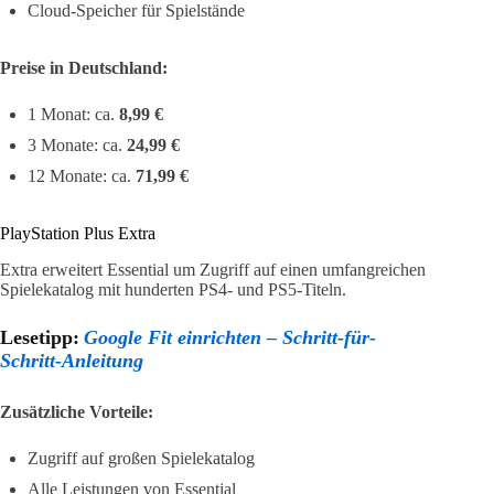
Cloud-Speicher für Spielstände
Preise in Deutschland:
1 Monat: ca.
8,99 €
3 Monate: ca.
24,99 €
12 Monate: ca.
71,99 €
PlayStation Plus Extra
Extra erweitert Essential um Zugriff auf einen umfangreichen
Spielekatalog mit hunderten PS4- und PS5-Titeln.
Lesetipp:
Google Fit einrichten – Schritt-für-
Schritt-Anleitung
Zusätzliche Vorteile:
Zugriff auf großen Spielekatalog
Alle Leistungen von Essential