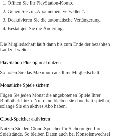
Öffnen Sie Ihr PlayStation-Konto.
Gehen Sie zu „Abonnement verwalten“.
Deaktivieren Sie die automatische Verlängerung.
Bestätigen Sie die Änderung.
Die Mitgliedschaft läuft dann bis zum Ende der bezahlten
Laufzeit weiter.
PlayStation Plus optimal nutzen
So holen Sie das Maximum aus Ihrer Mitgliedschaft:
Monatliche Spiele sichern
Fügen Sie jeden Monat die angebotenen Spiele Ihrer
Bibliothek hinzu. Nur dann bleiben sie dauerhaft spielbar,
solange Sie ein aktives Abo haben.
Cloud-Speicher aktivieren
Nutzen Sie den Cloud-Speicher für Sicherungen Ihrer
Spielstände. So bleiben Daten auch bei Konsolenwechsel