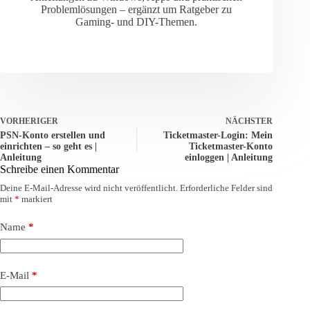
Problemlösungen – ergänzt um Ratgeber zu
Gaming- und DIY-Themen.
VORHERIGER
NÄCHSTER
PSN-Konto erstellen und
Ticketmaster-Login: Mein
einrichten – so geht es |
Ticketmaster-Konto
Anleitung
einloggen | Anleitung
Schreibe einen Kommentar
Deine E-Mail-Adresse wird nicht veröffentlicht.
Erforderliche Felder sind
mit
*
markiert
Name
*
E-Mail
*