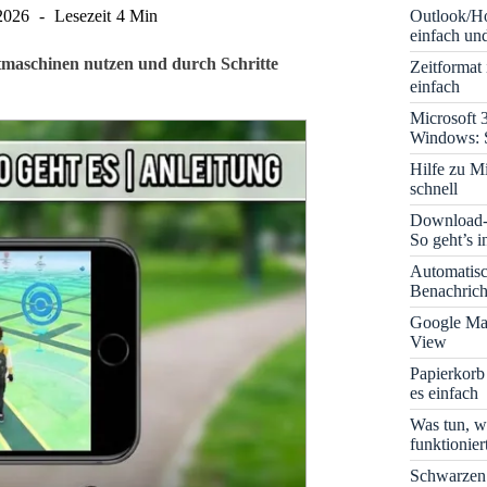
Outlook/Ho
2026
Lesezeit
4 Min
einfach und
tmaschinen nutzen und durch Schritte
Zeitformat
einfach
Microsoft 
Windows: S
Hilfe zu M
schnell
Download-B
So geht’s 
Automatis
Benachrich
Google Map
View
Papierkorb
es einfach
Was tun, w
funktionie
Schwarzen