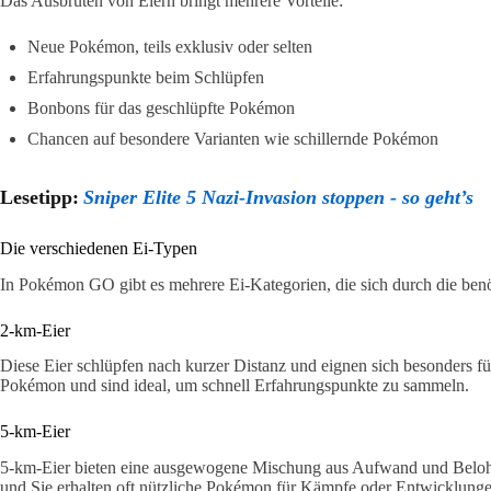
Das Ausbrüten von Eiern bringt mehrere Vorteile:
Neue Pokémon, teils exklusiv oder selten
Erfahrungspunkte beim Schlüpfen
Bonbons für das geschlüpfte Pokémon
Chancen auf besondere Varianten wie schillernde Pokémon
Lesetipp:
Sniper Elite 5 Nazi-Invasion stoppen - so geht’s
Die verschiedenen Ei-Typen
In Pokémon GO gibt es mehrere Ei-Kategorien, die sich durch die benö
2-km-Eier
Diese Eier schlüpfen nach kurzer Distanz und eignen sich besonders fü
Pokémon und sind ideal, um schnell Erfahrungspunkte zu sammeln.
5-km-Eier
5-km-Eier bieten eine ausgewogene Mischung aus Aufwand und Belohnu
und Sie erhalten oft nützliche Pokémon für Kämpfe oder Entwicklunge