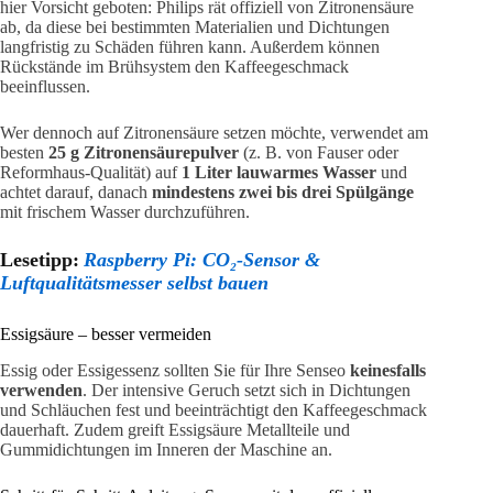
hier Vorsicht geboten: Philips rät offiziell von Zitronensäure
ab, da diese bei bestimmten Materialien und Dichtungen
langfristig zu Schäden führen kann. Außerdem können
Rückstände im Brühsystem den Kaffeegeschmack
beeinflussen.
Wer dennoch auf Zitronensäure setzen möchte, verwendet am
besten
25 g Zitronensäurepulver
(z. B. von Fauser oder
Reformhaus-Qualität) auf
1 Liter lauwarmes Wasser
und
achtet darauf, danach
mindestens zwei bis drei Spülgänge
mit frischem Wasser durchzuführen.
Lesetipp:
Raspberry Pi: CO₂-Sensor &
Luftqualitätsmesser selbst bauen
Essigsäure – besser vermeiden
Essig oder Essigessenz sollten Sie für Ihre Senseo
keinesfalls
verwenden
. Der intensive Geruch setzt sich in Dichtungen
und Schläuchen fest und beeinträchtigt den Kaffeegeschmack
dauerhaft. Zudem greift Essigsäure Metallteile und
Gummidichtungen im Inneren der Maschine an.