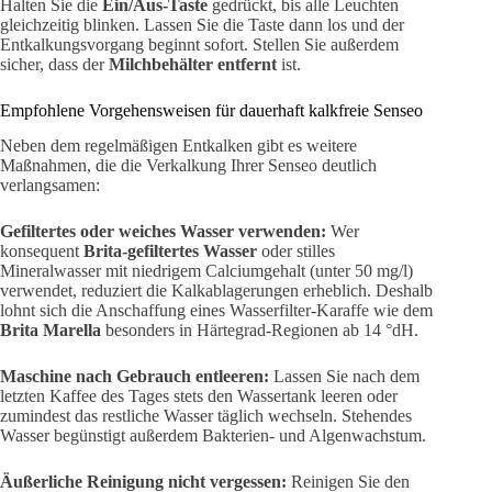
Halten Sie die
Ein/Aus-Taste
gedrückt, bis alle Leuchten
gleichzeitig blinken. Lassen Sie die Taste dann los und der
Entkalkungsvorgang beginnt sofort. Stellen Sie außerdem
sicher, dass der
Milchbehälter entfernt
ist.
Empfohlene Vorgehensweisen für dauerhaft kalkfreie Senseo
Neben dem regelmäßigen Entkalken gibt es weitere
Maßnahmen, die die Verkalkung Ihrer Senseo deutlich
verlangsamen:
Gefiltertes oder weiches Wasser verwenden:
Wer
konsequent
Brita-gefiltertes Wasser
oder stilles
Mineralwasser mit niedrigem Calciumgehalt (unter 50 mg/l)
verwendet, reduziert die Kalkablagerungen erheblich. Deshalb
lohnt sich die Anschaffung eines Wasserfilter-Karaffe wie dem
Brita Marella
besonders in Härtegrad-Regionen ab 14 °dH.
Maschine nach Gebrauch entleeren:
Lassen Sie nach dem
letzten Kaffee des Tages stets den Wassertank leeren oder
zumindest das restliche Wasser täglich wechseln. Stehendes
Wasser begünstigt außerdem Bakterien- und Algenwachstum.
Äußerliche Reinigung nicht vergessen:
Reinigen Sie den