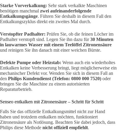
Starke Vorverkalkung:
Sehr stark verkalkte Maschinen
benötigen manchmal
zwei aufeinanderfolgende
Entkalkungsgänge
. Führen Sie deshalb in diesem Fall den
Entkalkungszyklus direkt ein zweites Mal durch.
Verstopfter Padhalter:
Prüfen Sie, ob die feinen Löcher im
Padhalter verstopft sind. Legen Sie ihn dazu für
30 Minuten
in lauwarmes Wasser mit einem Teelöffel Zitronensäure
und reinigen Sie ihn danach mit einer weichen Bürste.
Defekte Pumpe oder Heizstab:
Wenn auch ein wiederholtes
Entkalken keine Verbesserung bringt, liegt möglicherweise ein
mechanischer Defekt vor. Wenden Sie sich in diesem Fall an
den
Philips Kundendienst (Telefon: 0800 000 7520)
oder
bringen Sie die Maschine zu einem autorisierten
Reparaturbetrieb.
Senseo entkalken mit Zitronensäure – Schritt für Schritt
Falls Sie das offizielle Entkalkungsmittel nicht zur Hand
haben und trotzdem entkalken möchten, funktioniert
Zitronensäure als Notlösung. Beachten Sie dabei jedoch, dass
Philips diese Methode
nicht offiziell empfiehlt
.