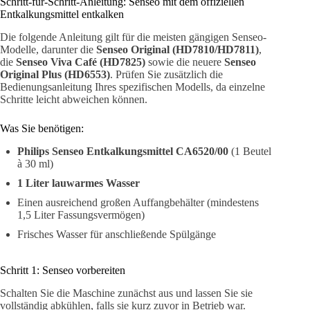
Schritt-für-Schritt-Anleitung: Senseo mit dem offiziellen
Entkalkungsmittel entkalken
Die folgende Anleitung gilt für die meisten gängigen Senseo-
Modelle, darunter die
Senseo Original (HD7810/HD7811)
,
die
Senseo Viva Café (HD7825)
sowie die neuere
Senseo
Original Plus (HD6553)
. Prüfen Sie zusätzlich die
Bedienungsanleitung Ihres spezifischen Modells, da einzelne
Schritte leicht abweichen können.
Was Sie benötigen:
Philips Senseo Entkalkungsmittel CA6520/00
(1 Beutel
à 30 ml)
1 Liter lauwarmes Wasser
Einen ausreichend großen Auffangbehälter (mindestens
1,5 Liter Fassungsvermögen)
Frisches Wasser für anschließende Spülgänge
Schritt 1: Senseo vorbereiten
Schalten Sie die Maschine zunächst aus und lassen Sie sie
vollständig abkühlen, falls sie kurz zuvor in Betrieb war.