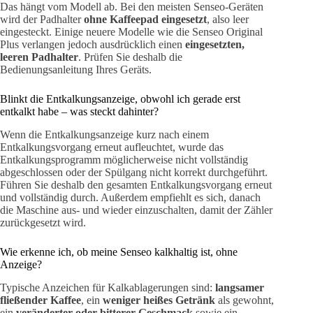
Das hängt vom Modell ab. Bei den meisten Senseo-Geräten
wird der Padhalter
ohne Kaffeepad eingesetzt
, also leer
eingesteckt. Einige neuere Modelle wie die Senseo Original
Plus verlangen jedoch ausdrücklich einen
eingesetzten,
leeren Padhalter
. Prüfen Sie deshalb die
Bedienungsanleitung Ihres Geräts.
Blinkt die Entkalkungsanzeige, obwohl ich gerade erst
entkalkt habe – was steckt dahinter?
Wenn die Entkalkungsanzeige kurz nach einem
Entkalkungsvorgang erneut aufleuchtet, wurde das
Entkalkungsprogramm möglicherweise nicht vollständig
abgeschlossen oder der Spülgang nicht korrekt durchgeführt.
Führen Sie deshalb den gesamten Entkalkungsvorgang erneut
und vollständig durch. Außerdem empfiehlt es sich, danach
die Maschine aus- und wieder einzuschalten, damit der Zähler
zurückgesetzt wird.
Wie erkenne ich, ob meine Senseo kalkhaltig ist, ohne
Anzeige?
Typische Anzeichen für Kalkablagerungen sind:
langsamer
fließender Kaffee
, ein
weniger heißes Getränk
als gewohnt,
ein
veränderter oder bitterer Geschmack
sowie ein