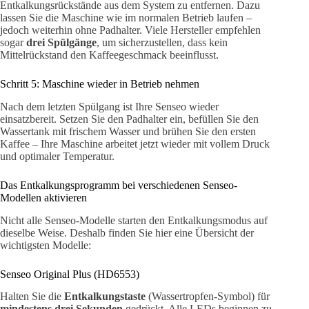
Entkalkungsrückstände aus dem System zu entfernen. Dazu
lassen Sie die Maschine wie im normalen Betrieb laufen –
jedoch weiterhin ohne Padhalter. Viele Hersteller empfehlen
sogar
drei Spülgänge
, um sicherzustellen, dass kein
Mittelrückstand den Kaffeegeschmack beeinflusst.
Schritt 5: Maschine wieder in Betrieb nehmen
Nach dem letzten Spülgang ist Ihre Senseo wieder
einsatzbereit. Setzen Sie den Padhalter ein, befüllen Sie den
Wassertank mit frischem Wasser und brühen Sie den ersten
Kaffee – Ihre Maschine arbeitet jetzt wieder mit vollem Druck
und optimaler Temperatur.
Das Entkalkungsprogramm bei verschiedenen Senseo-
Modellen aktivieren
Nicht alle Senseo-Modelle starten den Entkalkungsmodus auf
dieselbe Weise. Deshalb finden Sie hier eine Übersicht der
wichtigsten Modelle:
Senseo Original Plus (HD6553)
Halten Sie die
Entkalkungstaste
(Wassertropfen-Symbol) für
mindestens drei Sekunden
gedrückt. Alle LEDs beginnen zu