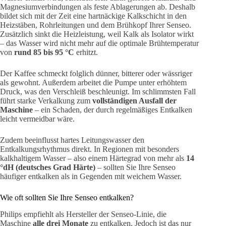
Magnesiumverbindungen als feste Ablagerungen ab. Deshalb
bildet sich mit der Zeit eine hartnäckige Kalkschicht in den
Heizstäben, Rohrleitungen und dem Brühkopf Ihrer Senseo.
Zusätzlich sinkt die Heizleistung, weil Kalk als Isolator wirkt
– das Wasser wird nicht mehr auf die optimale Brühtemperatur
von
rund 85 bis 95 °C
erhitzt.
Der Kaffee schmeckt folglich dünner, bitterer oder wässriger
als gewohnt. Außerdem arbeitet die Pumpe unter erhöhtem
Druck, was den Verschleiß beschleunigt. Im schlimmsten Fall
führt starke Verkalkung zum
vollständigen Ausfall der
Maschine
– ein Schaden, der durch regelmäßiges Entkalken
leicht vermeidbar wäre.
Zudem beeinflusst hartes Leitungswasser den
Entkalkungsrhythmus direkt. In Regionen mit besonders
kalkhaltigem Wasser – also einem Härtegrad von mehr als
14
°dH (deutsches Grad Härte)
– sollten Sie Ihre Senseo
häufiger entkalken als in Gegenden mit weichem Wasser.
Wie oft sollten Sie Ihre Senseo entkalken?
Philips empfiehlt als Hersteller der Senseo-Linie, die
Maschine
alle drei Monate
zu entkalken. Jedoch ist das nur