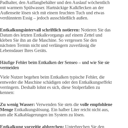
Padhalter, den Auffangbehälter und den Auslauf wöchentlich
mit warmem Spülwasser. Hartnäckige Kalkflecken an der
Außenseite lösen sich mit einem feuchten Tuch und etwas
verdünntem Essig – jedoch ausschließlich außen.
Entkalkungsintervall schriftlich notieren:
Notieren Sie das
Datum des letzten Entkalkvorgangs auf einem Zettel und
kleben Sie ihn an die Maschine. So vergessen Sie den
nächsten Termin nicht und verlängern zuverlässig die
Lebensdauer Ihres Geräts.
Häufige Fehler beim Entkalken der Senseo – und wie Sie sie
vermeiden
Viele Nutzer begehen beim Entkalken typische Fehler, die
entweder die Maschine schädigen oder den Entkalkungseffekt
verringern. Deshalb lohnt es sich, diese Stolperfallen zu
kennen:
Zu wenig Wasser:
Verwenden Sie stets die
volle empfohlene
Menge
Entkalkungslösung. Ein halber Liter reicht nicht aus,
um alle Kalkablagerungen im System zu lösen.
Entkalkung vorzeitig abbrechen:
Unterbrechen Sie den