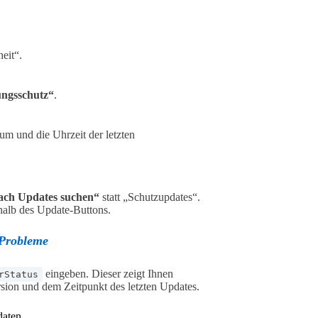
eit“.
ungsschutz“
.
m und die Uhrzeit der letzten
ach Updates suchen“
statt „Schutzupdates“.
alb des Update-Buttons.
 Probleme
eingeben. Dieser zeigt Ihnen
rStatus
ersion und dem Zeitpunkt des letzten Updates.
daten