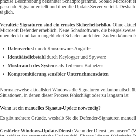
präzise Beschreibung bekannter Schadprogramme. Sobald Microsoft ein
passende Signatur erstellt und über die Update-Server verteilt. Desha
täglich.
Veraltete Signaturen sind ein ernstes Sicherheitsrisiko.
Ohne aktuell
Microsoft Defender erheblich. Neue Schadsoftware, die beispielsweise er
unentdeckt und kann ungehindert Schaden anrichten. Zudem können f
Datenverlust
durch Ransomware-Angriffe
Identitätsdiebstahl
durch Keylogger und Spyware
Missbrauch des Systems
als Teil eines Botnetzes
Kompromittierung sensibler Unternehmensdaten
Normalerweise aktualisiert Windows die Signaturen vollautomatisch ü
Situationen, in denen dieser Prozess fehlschlägt oder zu langsam ist.
Wann ist ein manuelles Signatur-Update notwendig?
Es gibt mehrere Gründe, weshalb Sie die Defender-Signaturen manuell 
Gestörter Windows-Update-Dienst:
Wenn der Dienst „wuauserv“ (Wi