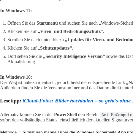
In Windows 11:
Öffnen Sie das
Startmenü
und suchen Sie nach „Windows-Sicherh
Klicken Sie auf
„Viren- und Bedrohungsschutz“
.
Scrollen Sie nach unten bis zu
„Updates für Viren- und Bedroh
Klicken Sie auf
„Schutzupdates“
.
Dort sehen Sie die
„Security Intelligence Version“
sowie das Datu
Aktualisierung.
In Windows 10:
Der Weg ist nahezu identisch, jedoch heißt der entsprechende Link
„N
Außerdem finden Sie die Versionsnummer und das Datum direkt unterh
Lesetipp:
iCloud-Fotos: Bilder hochladen – so geht’s ohne
Alternativ können Sie in der
PowerShell
den Befehl
Get-MpCompute
sofort den vollständigen Status, einschließlich der aktuellen Signaturv
Methode 1: Signaturen manuell über die Windows-Sicherheits-App up