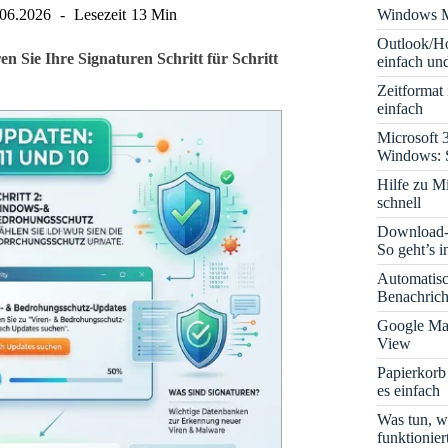
Windows M
.06.2026
Lesezeit
13 Min
Outlook/Ho
n Sie Ihre Signaturen Schritt für Schritt
einfach und
Zeitformat
einfach
Microsoft 
Windows: S
Hilfe zu M
schnell
Download-B
So geht’s 
Automatis
Benachrich
Google Map
View
Papierkorb
es einfach
Was tun, w
funktionie