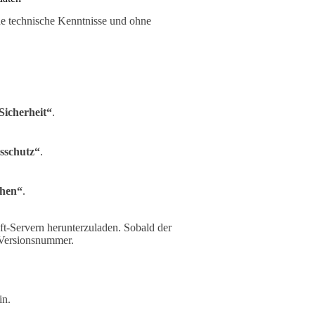
ne technische Kenntnisse und ohne
icherheit“
.
sschutz“
.
chen“
.
ft-Servern herunterzuladen. Sobald der
 Versionsnummer.
in.