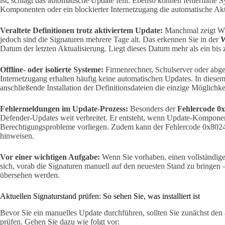
ist, schlägt das automatische Update fehl. Ebenso können fehlerhafte 
Komponenten oder ein blockierter Internetzugang die automatische Akt
Veraltete Definitionen trotz aktiviertem Update:
Manchmal zeigt Win
jedoch sind die Signaturen mehrere Tage alt. Das erkennen Sie in der
W
Datum der letzten Aktualisierung. Liegt dieses Datum mehr als ein bis 
Offline- oder isolierte Systeme:
Firmenrechner, Schulserver oder abge
Internetzugang erhalten häufig keine automatischen Updates. In diese
anschließende Installation der Definitionsdateien die einzige Möglichke
Fehlermeldungen im Update-Prozess:
Besonders der
Fehlercode 0
Defender-Updates weit verbreitet. Er entsteht, wenn Update-Komponen
Berechtigungsprobleme vorliegen. Zudem kann der Fehlercode 0x802
hinweisen.
Vor einer wichtigen Aufgabe:
Wenn Sie vorhaben, einen vollständige
sich, vorab die Signaturen manuell auf den neuesten Stand zu bringen
übersehen werden.
Aktuellen Signaturstand prüfen: So sehen Sie, was installiert ist
Bevor Sie ein manuelles Update durchführen, sollten Sie zunächst den a
prüfen. Gehen Sie dazu wie folgt vor: