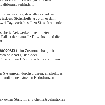
Systemdateien, beschädigte Update-
ualisierung verhindern.
dows zwar an, dass alles aktuell sei,
indows-Sicherheits-App
unter dem
zwei Tage zurück, sollten Sie sofort handeln.
sicherte Netzwerke ohne direkten
m Fall ist der manuelle Download und die
it.
x80070643
ist im Zusammenhang mit
ten beschädigt sind oder
4402c auf ein DNS- oder Proxy-Problem
n Systemscan durchzuführen, empfiehlt es
 – damit keine aktuellen Bedrohungen
ktuellen Stand Ihrer Sicherheitsdefinitionen