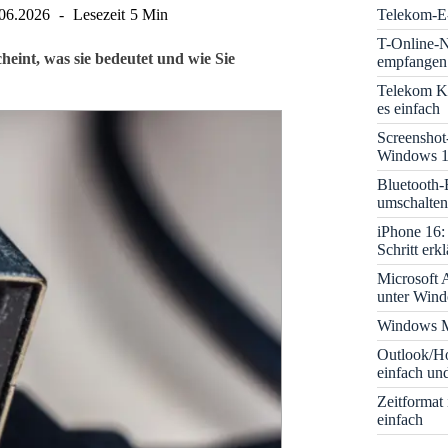
Telekom-E-
06.2026
Lesezeit
5 Min
T-Online-N
eint, was sie bedeutet und wie Sie
empfangen:
Telekom K
es einfach
Screenshot
Windows 1
Bluetooth-
umschalten
iPhone 16: 
Schritt erkl
Microsoft A
unter Win
Windows M
Outlook/Ho
einfach und
Zeitformat
einfach