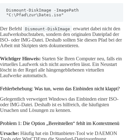
Dismount-DiskImage -ImagePath 
"C:\Pfad\zur\Datei.iso"
Der Befehl
erwartet dabei nicht den
Dismount-DiskImage
Laufwerksbuchstaben, sondern den originalen Dateipfad der
ISO- oder IMG-Datei. Deshalb sollten Sie diesen Pfad bei der
Arbeit mit Skripten stets dokumentieren.
Wichtiger Hinweis:
Starten Sie Ihren Computer neu, falls ein
virtuelles Laufwerk sich nicht auswerfen lässt. Ein Neustart
löscht in der Regel alle hängengebliebenen virtuellen
Laufwerke automatisch.
Fehlerbehebung: Was tun, wenn das Einbinden nicht klappt?
Gelegentlich verweigert Windows das Einbinden einer ISO-
oder IMG-Datei. Deshalb ist es hilfreich, die häufigsten
Ursachen und Lösungen zu kennen.
Problem 1: Die Option „Bereitstellen“ fehlt im Kontextmenü
Ursache:
Häufig hat ein Drittanbieter-Tool wie DAEMON
Tools oder WinCDEmu die Standard-Dateizuordnung