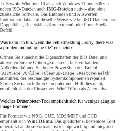
Ja. Sowohl Windows 10 als auch Windows 11 unterstützen
neben ISO-Dateien auch
IMG-Dateien
nativ – also ohne
zusätzliche Software. Das Einbinden und Auswerfen
funktioniert dabei auf dieselbe Weise wie bei ISO-Dateien: per
Doppelklick, Rechtsklick-Kontextmenü oder PowerShell-
Befehl.
Was kann ich tun, wenn die Fehlermeldung „Sorry, there was
a problem mounting the file“ erscheint?
Öffnen Sie zunächst die Eigenschaften der ISO-Datei und
aktivieren Sie die Option „Zulassen“, falls vorhanden.
Außerdem können Sie in der PowerShell den Befehl
DISM.exe /Online /Cleanup-Image /RestoreHealth
ausführen, der beschädigte Systemkomponenten repariert.
Starten Sie danach Ihren Computer neu. Hilft dies nicht,
empfiehlt sich der Einsatz von WinCDEmu als Alternative.
Welches Drittanbieter-Tool empfiehlt sich für weniger gängige
Image-Formate?
Für Formate wie NRG, CUE, MDS/MDF und CCD
empfiehlt sich
WinCDEmu
. Das quelloffene, kostenlose Tool
unterstützt all diese Formate, ist leichtgewichtig und integriert