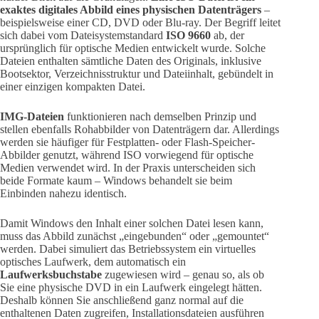
exaktes digitales Abbild eines physischen Datenträgers
–
beispielsweise einer CD, DVD oder Blu-ray. Der Begriff leitet
sich dabei vom Dateisystemstandard
ISO 9660
ab, der
ursprünglich für optische Medien entwickelt wurde. Solche
Dateien enthalten sämtliche Daten des Originals, inklusive
Bootsektor, Verzeichnisstruktur und Dateiinhalt, gebündelt in
einer einzigen kompakten Datei.
IMG-Dateien
funktionieren nach demselben Prinzip und
stellen ebenfalls Rohabbilder von Datenträgern dar. Allerdings
werden sie häufiger für Festplatten- oder Flash-Speicher-
Abbilder genutzt, während ISO vorwiegend für optische
Medien verwendet wird. In der Praxis unterscheiden sich
beide Formate kaum – Windows behandelt sie beim
Einbinden nahezu identisch.
Damit Windows den Inhalt einer solchen Datei lesen kann,
muss das Abbild zunächst „eingebunden“ oder „gemountet“
werden. Dabei simuliert das Betriebssystem ein virtuelles
optisches Laufwerk, dem automatisch ein
Laufwerksbuchstabe
zugewiesen wird – genau so, als ob
Sie eine physische DVD in ein Laufwerk eingelegt hätten.
Deshalb können Sie anschließend ganz normal auf die
enthaltenen Daten zugreifen, Installationsdateien ausführen