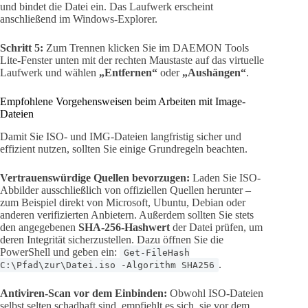
und bindet die Datei ein. Das Laufwerk erscheint
anschließend im Windows-Explorer.
Schritt 5:
Zum Trennen klicken Sie im DAEMON Tools
Lite-Fenster unten mit der rechten Maustaste auf das virtuelle
Laufwerk und wählen
„Entfernen“
oder
„Aushängen“
.
Empfohlene Vorgehensweisen beim Arbeiten mit Image-
Dateien
Damit Sie ISO- und IMG-Dateien langfristig sicher und
effizient nutzen, sollten Sie einige Grundregeln beachten.
Vertrauenswürdige Quellen bevorzugen:
Laden Sie ISO-
Abbilder ausschließlich von offiziellen Quellen herunter –
zum Beispiel direkt von Microsoft, Ubuntu, Debian oder
anderen verifizierten Anbietern. Außerdem sollten Sie stets
den angegebenen
SHA-256-Hashwert
der Datei prüfen, um
deren Integrität sicherzustellen. Dazu öffnen Sie die
PowerShell und geben ein:
Get-FileHash
.
C:\Pfad\zur\Datei.iso -Algorithm SHA256
Antiviren-Scan vor dem Einbinden:
Obwohl ISO-Dateien
selbst selten schadhaft sind, empfiehlt es sich, sie vor dem