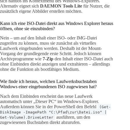
sich nahtlos ins Kontextmenü des Windows-Explorers.
Alternativ eignet sich
DAEMON Tools Lite
für Nutzer, die
zusätzlich eigene Abbilder erstellen möchten.
Kann ich eine ISO-Datei direkt aus Windows Explorer heraus
öffnen, ohne sie einzubinden?
Nein – um auf den Inhalt einer ISO- oder IMG-Datei
zugreifen zu können, muss sie zunächst als virtuelles
Laufwerk eingebunden werden. Deshalb ist der Mount-
Vorgang der grundlegende erste Schritt. Jedoch können
Archivprogramme wie
7-Zip
den Inhalt einer ISO-Datei auch
ohne Einbinden direkt anzeigen und extrahieren – allerdings
ohne die Funktion als bootfähiges Medium.
Wie finde ich heraus, welchen Laufwerksbuchstaben
Windows einer eingebundenen ISO zugewiesen hat?
Nach dem Einbinden erscheint das neue Laufwerk
automatisch unter „Dieser PC“ im Windows-Explorer.
Außerdem können Sie in der PowerShell den Befehl
(Get-
DiskImage -ImagePath "C:\Pfad\zur\Datei.iso" |
ausführen, um den
Get-Volume).DriveLetter
zugewiesenen Buchstaben direkt abzurufen.