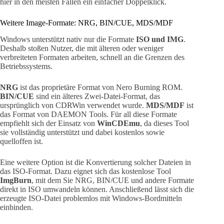
hier in den meisten Fällen ein einfacher Doppelklick.
Weitere Image-Formate: NRG, BIN/CUE, MDS/MDF
Windows unterstützt nativ nur die Formate
ISO und IMG
.
Deshalb stoßen Nutzer, die mit älteren oder weniger
verbreiteten Formaten arbeiten, schnell an die Grenzen des
Betriebssystems.
NRG
ist das proprietäre Format von Nero Burning ROM.
BIN/CUE
sind ein älteres Zwei-Datei-Format, das
ursprünglich von CDRWin verwendet wurde.
MDS/MDF
ist
das Format von DAEMON Tools. Für all diese Formate
empfiehlt sich der Einsatz von
WinCDEmu
, da dieses Tool
sie vollständig unterstützt und dabei kostenlos sowie
quelloffen ist.
Eine weitere Option ist die Konvertierung solcher Dateien in
das ISO-Format. Dazu eignet sich das kostenlose Tool
ImgBurn
, mit dem Sie NRG, BIN/CUE und andere Formate
direkt in ISO umwandeln können. Anschließend lässt sich die
erzeugte ISO-Datei problemlos mit Windows-Bordmitteln
einbinden.