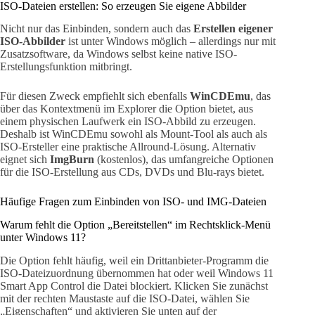
ISO-Dateien erstellen: So erzeugen Sie eigene Abbilder
Nicht nur das Einbinden, sondern auch das
Erstellen eigener
ISO-Abbilder
ist unter Windows möglich – allerdings nur mit
Zusatzsoftware, da Windows selbst keine native ISO-
Erstellungsfunktion mitbringt.
Für diesen Zweck empfiehlt sich ebenfalls
WinCDEmu
, das
über das Kontextmenü im Explorer die Option bietet, aus
einem physischen Laufwerk ein ISO-Abbild zu erzeugen.
Deshalb ist WinCDEmu sowohl als Mount-Tool als auch als
ISO-Ersteller eine praktische Allround-Lösung. Alternativ
eignet sich
ImgBurn
(kostenlos), das umfangreiche Optionen
für die ISO-Erstellung aus CDs, DVDs und Blu-rays bietet.
Häufige Fragen zum Einbinden von ISO- und IMG-Dateien
Warum fehlt die Option „Bereitstellen“ im Rechtsklick-Menü
unter Windows 11?
Die Option fehlt häufig, weil ein Drittanbieter-Programm die
ISO-Dateizuordnung übernommen hat oder weil Windows 11
Smart App Control die Datei blockiert. Klicken Sie zunächst
mit der rechten Maustaste auf die ISO-Datei, wählen Sie
„Eigenschaften“ und aktivieren Sie unten auf der