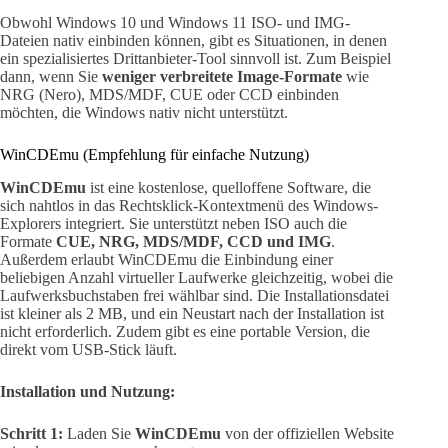
Obwohl Windows 10 und Windows 11 ISO- und IMG-
Dateien nativ einbinden können, gibt es Situationen, in denen
ein spezialisiertes Drittanbieter-Tool sinnvoll ist. Zum Beispiel
dann, wenn Sie
weniger verbreitete Image-Formate
wie
NRG (Nero), MDS/MDF, CUE oder CCD einbinden
möchten, die Windows nativ nicht unterstützt.
WinCDEmu (Empfehlung für einfache Nutzung)
WinCDEmu
ist eine kostenlose, quelloffene Software, die
sich nahtlos in das Rechtsklick-Kontextmenü des Windows-
Explorers integriert. Sie unterstützt neben ISO auch die
Formate
CUE, NRG, MDS/MDF, CCD und IMG
.
Außerdem erlaubt WinCDEmu die Einbindung einer
beliebigen Anzahl virtueller Laufwerke gleichzeitig, wobei die
Laufwerksbuchstaben frei wählbar sind. Die Installationsdatei
ist kleiner als 2 MB, und ein Neustart nach der Installation ist
nicht erforderlich. Zudem gibt es eine portable Version, die
direkt vom USB-Stick läuft.
Installation und Nutzung:
Schritt 1:
Laden Sie
WinCDEmu
von der offiziellen Website