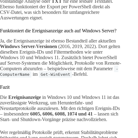
vollständige Analyse oder
TXT
für eine lesbare Textdatei.
Ebenso funktioniert der Export per PowerShell direkt als
CSV-Datei, was sich besonders für umfangreichere
Auswertungen eignet.
Funktioniert die Ereignisanzeige auch auf Windows Server?
Ja, die Ereignisanzeige ist ebenso Bestandteil aller aktuellen
Windows Server-Versionen
(2016, 2019, 2022). Dort gelten
dieselben Ereignis-IDs und Filtermethoden wie unter
Windows 10 und Windows 11. Zusätzlich bietet PowerShell
auf Server-Systemen die Möglichkeit, Protokolle von Remote-
Computern abzurufen – beispielsweise mit dem Parameter
-
im
-Befehl.
ComputerName
Get-WinEvent
Fazit
Die
Ereignisanzeige
in Windows 10 und Windows 11 ist das
zuverlässigste Werkzeug, um Herunterfahr- und
Neustartprotokolle auszulesen. Mit den richtigen Ereignis-IDs
– insbesondere
6005, 6006, 6008, 1074 und 41
– lassen sich
Start- und Shutdown-Vorgänge präzise nachvollziehen.
Wer regelmäßig Protokolle prüft, erkennt Stabilitätsprobleme
frühzeitig und kann gezielt gegensteuern. Deshalb lohnt sich