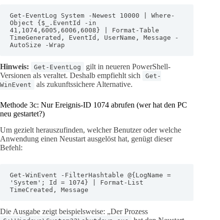
Get-EventLog System -Newest 10000 | Where-
Object {$_.EventId -in 
41,1074,6005,6006,6008} | Format-Table 
TimeGenerated, EventId, UserName, Message -
AutoSize -Wrap
Hinweis:
gilt in neueren PowerShell-
Get-EventLog
Versionen als veraltet. Deshalb empfiehlt sich
Get-
als zukunftssichere Alternative.
WinEvent
Methode 3c: Nur Ereignis-ID 1074 abrufen (wer hat den PC
neu gestartet?)
Um gezielt herauszufinden, welcher Benutzer oder welche
Anwendung einen Neustart ausgelöst hat, genügt dieser
Befehl:
Get-WinEvent -FilterHashtable @{LogName = 
'System'; Id = 1074} | Format-List 
TimeCreated, Message
Die Ausgabe zeigt beispielsweise: „Der Prozess