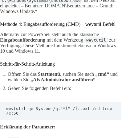
hat den Neustart
C:\Windows\System32\shutdown.exe
eingeleitet – Benutzer: DOMAIN\Benutzername – Grund:
Windows Update.“
Methode 4: Eingabeaufforderung (CMD) – wevtutil-Befehl
Alternativ zur PowerShell steht auch die klassische
Eingabeaufforderung
mit dem Werkzeug
zur
wevtutil
Verfügung. Diese Methode funktioniert ebenso in Windows
10 und Windows 11.
Schritt-für-Schritt-Anleitung
Öffnen Sie das
Startmenü
, suchen Sie nach
„cmd“
und
wählen Sie
„Als Administrator ausführen“
.
Geben Sie folgenden Befehl ein:
wevtutil qe System /q:"*]" /f:text /rd:true 
/c:50
Erklärung der Parameter: