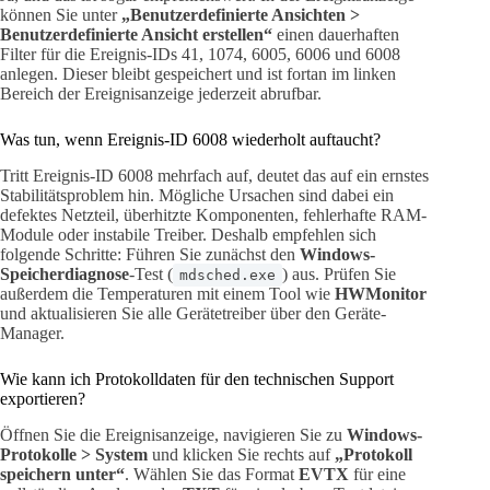
können Sie unter
„Benutzerdefinierte Ansichten >
Benutzerdefinierte Ansicht erstellen“
einen dauerhaften
Filter für die Ereignis-IDs 41, 1074, 6005, 6006 und 6008
anlegen. Dieser bleibt gespeichert und ist fortan im linken
Bereich der Ereignisanzeige jederzeit abrufbar.
Was tun, wenn Ereignis-ID 6008 wiederholt auftaucht?
Tritt Ereignis-ID 6008 mehrfach auf, deutet das auf ein ernstes
Stabilitätsproblem hin. Mögliche Ursachen sind dabei ein
defektes Netzteil, überhitzte Komponenten, fehlerhafte RAM-
Module oder instabile Treiber. Deshalb empfehlen sich
folgende Schritte: Führen Sie zunächst den
Windows-
Speicherdiagnose
-Test (
) aus. Prüfen Sie
mdsched.exe
außerdem die Temperaturen mit einem Tool wie
HWMonitor
und aktualisieren Sie alle Gerätetreiber über den Geräte-
Manager.
Wie kann ich Protokolldaten für den technischen Support
exportieren?
Öffnen Sie die Ereignisanzeige, navigieren Sie zu
Windows-
Protokolle > System
und klicken Sie rechts auf
„Protokoll
speichern unter“
. Wählen Sie das Format
EVTX
für eine