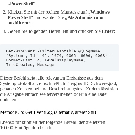
„PowerShell“
.
Klicken Sie mit der rechten Maustaste auf
„Windows
PowerShell“
und wählen Sie
„Als Administrator
ausführen“
.
Geben Sie folgenden Befehl ein und drücken Sie
Enter
:
Get-WinEvent -FilterHashtable @{LogName = 
'System'; Id = 41, 1074, 6005, 6006, 6008} | 
Format-List Id, LevelDisplayName, 
TimeCreated, Message
Dieser Befehl zeigt alle relevanten Ereignisse aus dem
Systemprotokoll an, einschließlich Ereignis-ID, Schweregrad,
genauen Zeitstempel und Beschreibungstext. Zudem lässt sich
die Ausgabe einfach weiterverarbeiten oder in eine Datei
umleiten.
Methode 3b: Get-EventLog (alternativ, älterer Stil)
Ebenso funktioniert der folgende Befehl, der die letzten
10.000 Einträge durchsucht: