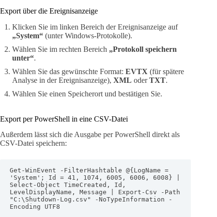
Export über die Ereignisanzeige
Klicken Sie im linken Bereich der Ereignisanzeige auf
„System“
(unter Windows-Protokolle).
Wählen Sie im rechten Bereich
„Protokoll speichern
unter“
.
Wählen Sie das gewünschte Format:
EVTX
(für spätere
Analyse in der Ereignisanzeige),
XML
oder
TXT
.
Wählen Sie einen Speicherort und bestätigen Sie.
Export per PowerShell in eine CSV-Datei
Außerdem lässt sich die Ausgabe per PowerShell direkt als
CSV-Datei speichern:
Get-WinEvent -FilterHashtable @{LogName = 
'System'; Id = 41, 1074, 6005, 6006, 6008} | 
Select-Object TimeCreated, Id, 
LevelDisplayName, Message | Export-Csv -Path 
"C:\Shutdown-Log.csv" -NoTypeInformation -
Encoding UTF8