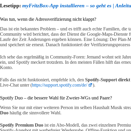
Lesetipp:
myFritzBox-App installieren – so geht es | Anleit
Was tun, wenn die Adressverifizierung nicht klappt?
Das ist ein bekanntes Problem – und es trifft auch echte Familien, die
Community wird berichtet, dass der Dienst die Google-Maps-Dienste fü
Laufe der Zeit Änderungen ergeben können. Eine Lösung: Der Plan-Mana
und speichert sie erneut. Danach funktioniert der Verifizierungsprozess 
Ich sehe das regelmäßig in Community-Foren: Jemand wohnt seit Jahren
ein, und Spotify meckert trotzdem. In den meisten Fällen hilft das er
Konto.
Falls das nicht funktioniert, empfehle ich, den
Spotify-Support direkt
Live-Chat unter (
https://support.spotify.com/de/
).
Spotify Duo – die bessere Wahl für Zweier-WGs und Paare?
Wenn Sie nur mit einer weiteren Person im selben Haushalt Musik str
Duo
häufig die sinnvollere Wahl.
Spotify Premium Duo
ist ein Abo-Modell, das zwei einzelnen Premiu
Spotify-Angebot mit werbefreier Wiedergabe, Offline-Funktion und unb