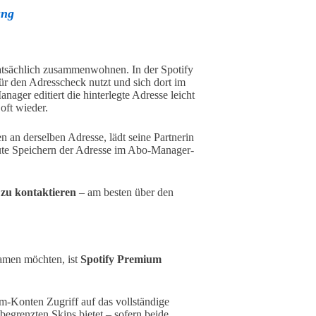
ung
 tatsächlich zusammenwohnen. In der Spotify
r den Adresscheck nutzt und sich dort im
ger editiert die hinterlegte Adresse leicht
oft wieder.
 an derselben Adresse, lädt seine Partnerin
neute Speichern der Adresse im Abo-Manager-
 zu kontaktieren
– am besten über den
eamen möchten, ist
Spotify Premium
m-Konten Zugriff auf das vollständige
egrenzten Skips bietet – sofern beide