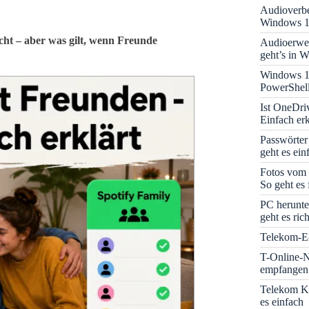
Audioverbe
Windows 1
acht – aber was gilt, wenn Freunde
Audioerwei
geht’s in 
Windows 1
PowerShell
Ist OneDri
Einfach erk
Passwörter
geht es ein
Fotos vom 
So geht es 
PC herunte
geht es rich
Telekom-E-
T-Online-N
empfangen:
Telekom K
es einfach