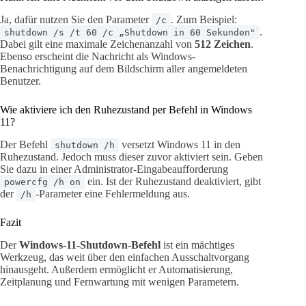
Ja, dafür nutzen Sie den Parameter
. Zum Beispiel:
/c
.
shutdown /s /t 60 /c „Shutdown in 60 Sekunden"
Dabei gilt eine maximale Zeichenanzahl von
512 Zeichen
.
Ebenso erscheint die Nachricht als Windows-
Benachrichtigung auf dem Bildschirm aller angemeldeten
Benutzer.
Wie aktiviere ich den Ruhezustand per Befehl in Windows
11?
Der Befehl
versetzt Windows 11 in den
shutdown /h
Ruhezustand. Jedoch muss dieser zuvor aktiviert sein. Geben
Sie dazu in einer Administrator-Eingabeaufforderung
ein. Ist der Ruhezustand deaktiviert, gibt
powercfg /h on
der
-Parameter eine Fehlermeldung aus.
/h
Fazit
Der
Windows-11-Shutdown-Befehl
ist ein mächtiges
Werkzeug, das weit über den einfachen Ausschaltvorgang
hinausgeht. Außerdem ermöglicht er Automatisierung,
Zeitplanung und Fernwartung mit wenigen Parametern.