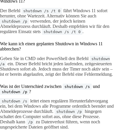
Windows 11?
Der Befehl
fährt Windows 11 sofort
shutdown /s /t 0
herunter, ohne Wartezeit. Alternativ können Sie auch
verwenden, der jedoch keinen
shutdown /p
Abmeldeprozess durchläuft. Deshalb empfehlen wir für den
regulären Einsatz stets
.
shutdown /s /t 0
Wie kann ich einen geplanten Shutdown in Windows 11
abbrechen?
Geben Sie in CMD oder PowerShell den Befehl
shutdown
ein. Dieser Befehl bricht jeden laufenden, zeitgesteuerten
/a
Shutdown sofort ab. Jedoch muss der Timer noch aktiv sein –
ist er bereits abgelaufen, zeigt der Befehl eine Fehlermeldung.
Was ist der Unterschied zwischen
und
shutdown /s
?
shutdown /p
leitet einen regulären Herunterfahrvorgang
shutdown /s
ein, bei dem Windows alle Programme ordentlich beendet und
Abmeldeprozesse durchläuft.
hingegen
shutdown /p
schaltet den Computer sofort aus, ohne diese Prozesse.
Deshalb kann
zu Datenverlust führen, wenn noch
/p
ungespeicherte Dateien geöffnet sind.