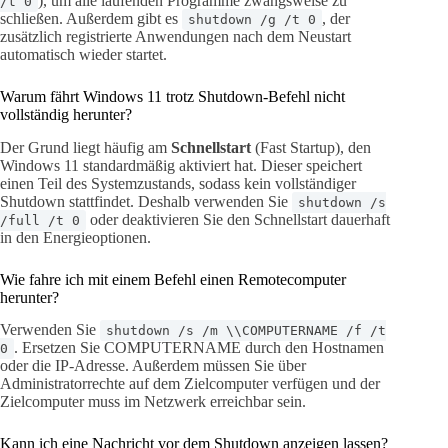
), um alle laufenden Programme zwangsweise zu
/t 0
schließen. Außerdem gibt es
, der
shutdown /g /t 0
zusätzlich registrierte Anwendungen nach dem Neustart
automatisch wieder startet.
Warum fährt Windows 11 trotz Shutdown-Befehl nicht
vollständig herunter?
Der Grund liegt häufig am
Schnellstart
(Fast Startup), den
Windows 11 standardmäßig aktiviert hat. Dieser speichert
einen Teil des Systemzustands, sodass kein vollständiger
Shutdown stattfindet. Deshalb verwenden Sie
shutdown /s
oder deaktivieren Sie den Schnellstart dauerhaft
/full /t 0
in den Energieoptionen.
Wie fahre ich mit einem Befehl einen Remotecomputer
herunter?
Verwenden Sie
shutdown /s /m \\COMPUTERNAME /f /t
. Ersetzen Sie COMPUTERNAME durch den Hostnamen
0
oder die IP-Adresse. Außerdem müssen Sie über
Administratorrechte auf dem Zielcomputer verfügen und der
Zielcomputer muss im Netzwerk erreichbar sein.
Kann ich eine Nachricht vor dem Shutdown anzeigen lassen?