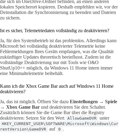
die sich im OneDrive-Ordner befinden, an einen anderen
lokalen Speicherort kopieren. Deshalb empfehlen wir, vor der
Deinstallation die Synchronisierung zu beenden und Dateien
zu sichern.
Ist es sicher, Telemetriedaten vollständig zu deaktivieren?
Ja, für den Systembetrieb ist das problemlos. Allerdings kann
Microsoft bei vollständig deaktivierter Telemetrie keine
Fehlermeldungen Ihres Geräts empfangen, was die Qualität
zukünftiger Updates theoretisch beeinflusst. Zudem ist die
vollständige Deaktivierung nur mit Tools wie O&O
ShutUp10++ möglich, da Windows 11 Home intern immer
eine Minimaltelemetrie beibehält.
Kann ich die Xbox Game Bar auch auf Windows 11 Home
deaktivieren?
Ja, das ist möglich. Öffnen Sie dazu
Einstellungen → Spiele
→ Xbox Game Bar
und deaktivieren Sie den Schalter.
Zusätzlich können Sie die Game Bar über die Registry
deaktivieren: Setzen Sie den Wert
unter
AllowGameDVR
HKEY_CURRENT_USER\SOFTWARE\Microsoft\Windows\Cur
auf
.
rentVersion\GameDVR
0