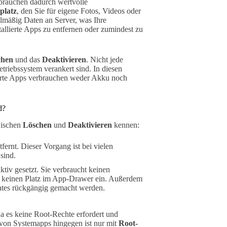
brauchen dadurch wertvolle
platz
, den Sie für eigene Fotos, Videos oder
mäßig Daten an Server, was Ihre
stallierte Apps zu entfernen oder zumindest zu
chen
und das
Deaktivieren
. Nicht jede
Betriebssystem verankert sind. In diesen
vierte Apps verbrauchen weder Akku noch
d?
wischen
Löschen
und
Deaktivieren
kennen:
ernt. Dieser Vorgang ist bei vielen
sind.
tiv gesetzt. Sie verbraucht keinen
t keinen Platz im App-Drawer ein. Außerdem
dates rückgängig gemacht werden.
a es keine Root-Rechte erfordert und
von Systemapps hingegen ist nur mit
Root-