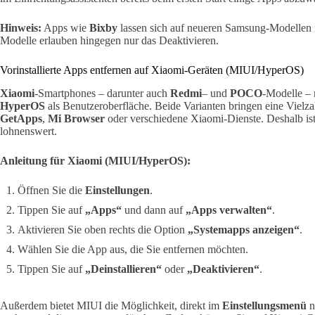
Hinweis:
Apps wie
Bixby
lassen sich auf neueren Samsung-Modellen mit
Modelle erlauben hingegen nur das Deaktivieren.
Vorinstallierte Apps entfernen auf Xiaomi-Geräten (MIUI/HyperOS)
Xiaomi
-Smartphones – darunter auch
Redmi
– und
POCO
-Modelle –
HyperOS
als Benutzeroberfläche. Beide Varianten bringen eine Vielz
GetApps
,
Mi Browser
oder verschiedene Xiaomi-Dienste. Deshalb ist
lohnenswert.
Anleitung für Xiaomi (MIUI/HyperOS):
Öffnen Sie die
Einstellungen
.
Tippen Sie auf
„Apps“
und dann auf
„Apps verwalten“
.
Aktivieren Sie oben rechts die Option
„Systemapps anzeigen“
.
Wählen Sie die App aus, die Sie entfernen möchten.
Tippen Sie auf
„Deinstallieren“
oder
„Deaktivieren“
.
Außerdem bietet MIUI die Möglichkeit, direkt im
Einstellungsmenü
n