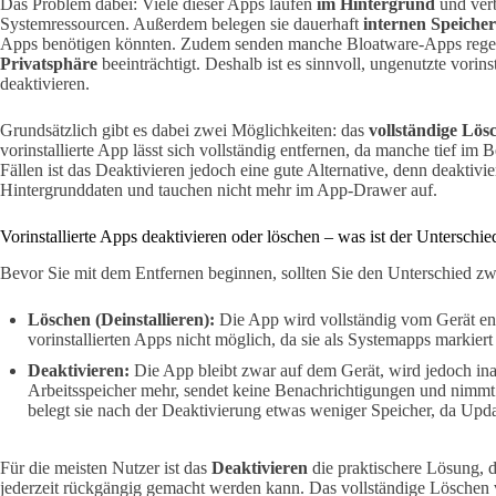
Das Problem dabei: Viele dieser Apps laufen
im Hintergrund
und ver
Systemressourcen. Außerdem belegen sie dauerhaft
internen Speicher
Apps benötigen könnten. Zudem senden manche Bloatware-Apps regel
Privatsphäre
beeinträchtigt. Deshalb ist es sinnvoll, ungenutzte vorin
deaktivieren.
Grundsätzlich gibt es dabei zwei Möglichkeiten: das
vollständige Lös
vorinstallierte App lässt sich vollständig entfernen, da manche tief im 
Fällen ist das Deaktivieren jedoch eine gute Alternative, denn deakti
Hintergrunddaten und tauchen nicht mehr im App-Drawer auf.
Vorinstallierte Apps deaktivieren oder löschen – was ist der Unterschie
Bevor Sie mit dem Entfernen beginnen, sollten Sie den Unterschied z
Löschen (Deinstallieren):
Die App wird vollständig vom Gerät entf
vorinstallierten Apps nicht möglich, da sie als Systemapps markiert 
Deaktivieren:
Die App bleibt zwar auf dem Gerät, wird jedoch inak
Arbeitsspeicher mehr, sendet keine Benachrichtigungen und nimm
belegt sie nach der Deaktivierung etwas weniger Speicher, da Up
Für die meisten Nutzer ist das
Deaktivieren
die praktischere Lösung, d
jederzeit rückgängig gemacht werden kann. Das vollständige Löschen 