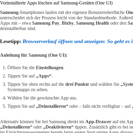
Vorinstallierte Apps löschen auf Samsung-Geräten (One UI)
Samsung
-Smartphones laufen mit der eigenen Benutzeroberfläche
On
unterscheidet sich der Prozess leicht von der Standardmethode. Außer
Apps mit – etwa
Samsung Pay
,
Bixby
,
Samsung Health
oder den
Sa
deinstallierbar sind.
Lesetipp:
Browserverlauf öffnen und anzeigen: So geht es 
Anleitung für Samsung (One UI):
Öffnen Sie die
Einstellungen
.
Tippen Sie auf
„Apps“
.
Tippen Sie oben rechts auf die
drei Punkte
und wählen Sie
„Syst
Systemapps zu sehen.
Wählen Sie die gewünschte App aus.
Tippen Sie auf
„Deinstallieren“
oder – falls nicht verfügbar – auf
Alternativ können Sie bei Samsung direkt im
App-Drawer
auf ein Ap
„Deinstallieren“
oder
„Deaktivieren“
tippen. Zusätzlich gibt es bei
im Einrichtungsassistenten bereits beim ersten Start einige Apps abzuw