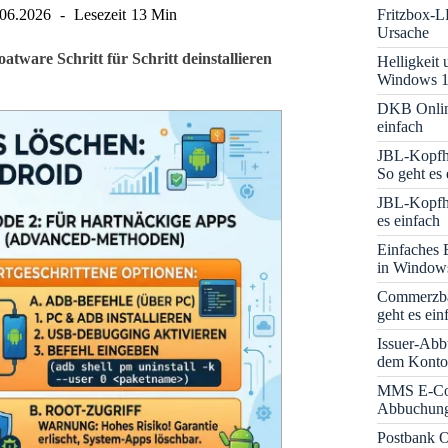
Fritzbox-L
.06.2026
Lesezeit
13 Min
Ursache
atware Schritt für Schritt deinstallieren
Helligkeit
Windows 1
DKB Onlin
einfach
JBL-Kopfhö
So geht es 
JBL-Kopfhö
es einfach
Einfaches 
in Window
Commerzba
geht es ein
Issuer-Abb
dem Konto
MMS E-Co
Abbuchung 
Postbank O