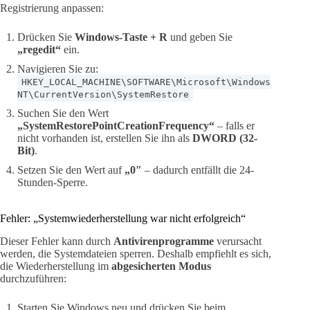
Registrierung anpassen:
Drücken Sie
Windows-Taste + R
und geben Sie
„regedit“
ein.
Navigieren Sie zu:
HKEY_LOCAL_MACHINE\SOFTWARE\Microsoft\Windows
NT\CurrentVersion\SystemRestore
Suchen Sie den Wert
„SystemRestorePointCreationFrequency“
– falls er
nicht vorhanden ist, erstellen Sie ihn als
DWORD (32-
Bit)
.
Setzen Sie den Wert auf
„0″
– dadurch entfällt die 24-
Stunden-Sperre.
Fehler: „Systemwiederherstellung war nicht erfolgreich“
Dieser Fehler kann durch
Antivirenprogramme
verursacht
werden, die Systemdateien sperren. Deshalb empfiehlt es sich,
die Wiederherstellung im
abgesicherten Modus
durchzuführen:
Starten Sie Windows neu und drücken Sie beim