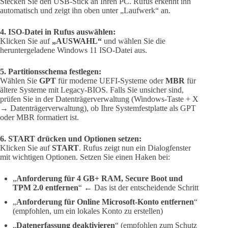
Stecken Sie den USB-Stick an Ihren PC. Rufus erkennt ihn
automatisch und zeigt ihn oben unter „Laufwerk“ an.
4. ISO-Datei in Rufus auswählen:
Klicken Sie auf
„AUSWAHL“
und wählen Sie die
heruntergeladene Windows 11 ISO-Datei aus.
5. Partitionsschema festlegen:
Wählen Sie
GPT
für moderne UEFI-Systeme oder
MBR
für
ältere Systeme mit Legacy-BIOS. Falls Sie unsicher sind,
prüfen Sie in der Datenträgerverwaltung (Windows-Taste + X
→ Datenträgerverwaltung), ob Ihre Systemfestplatte als GPT
oder MBR formatiert ist.
6. START drücken und Optionen setzen:
Klicken Sie auf
START
. Rufus zeigt nun ein Dialogfenster
mit wichtigen Optionen. Setzen Sie einen Haken bei:
„
Anforderung für 4 GB+ RAM, Secure Boot und
TPM 2.0 entfernen
“ ← Das ist der entscheidende Schritt
„
Anforderung für Online Microsoft-Konto entfernen
“
(empfohlen, um ein lokales Konto zu erstellen)
„
Datenerfassung deaktivieren
“ (empfohlen zum Schutz