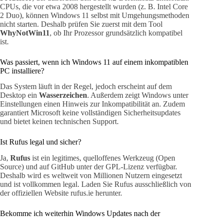
CPUs, die vor etwa 2008 hergestellt wurden (z. B. Intel Core
2 Duo), können Windows 11 selbst mit Umgehungsmethoden
nicht starten. Deshalb prüfen Sie zuerst mit dem Tool
WhyNotWin11
, ob Ihr Prozessor grundsätzlich kompatibel
ist.
Was passiert, wenn ich Windows 11 auf einem inkompatiblen
PC installiere?
Das System läuft in der Regel, jedoch erscheint auf dem
Desktop ein
Wasserzeichen
. Außerdem zeigt Windows unter
Einstellungen einen Hinweis zur Inkompatibilität an. Zudem
garantiert Microsoft keine vollständigen Sicherheitsupdates
und bietet keinen technischen Support.
Ist Rufus legal und sicher?
Ja,
Rufus
ist ein legitimes, quelloffenes Werkzeug (Open
Source) und auf GitHub unter der GPL-Lizenz verfügbar.
Deshalb wird es weltweit von Millionen Nutzern eingesetzt
und ist vollkommen legal. Laden Sie Rufus ausschließlich von
der offiziellen Website rufus.ie herunter.
Bekomme ich weiterhin Windows Updates nach der