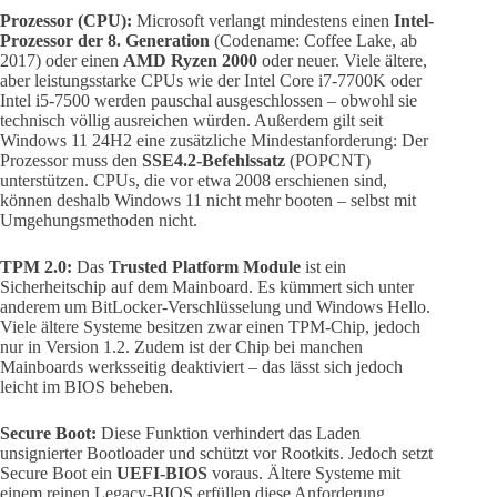
Prozessor (CPU):
Microsoft verlangt mindestens einen
Intel-
Prozessor der 8. Generation
(Codename: Coffee Lake, ab
2017) oder einen
AMD Ryzen 2000
oder neuer. Viele ältere,
aber leistungsstarke CPUs wie der Intel Core i7-7700K oder
Intel i5-7500 werden pauschal ausgeschlossen – obwohl sie
technisch völlig ausreichen würden. Außerdem gilt seit
Windows 11 24H2 eine zusätzliche Mindestanforderung: Der
Prozessor muss den
SSE4.2-Befehlssatz
(POPCNT)
unterstützen. CPUs, die vor etwa 2008 erschienen sind,
können deshalb Windows 11 nicht mehr booten – selbst mit
Umgehungsmethoden nicht.
TPM 2.0:
Das
Trusted Platform Module
ist ein
Sicherheitschip auf dem Mainboard. Es kümmert sich unter
anderem um BitLocker-Verschlüsselung und Windows Hello.
Viele ältere Systeme besitzen zwar einen TPM-Chip, jedoch
nur in Version 1.2. Zudem ist der Chip bei manchen
Mainboards werksseitig deaktiviert – das lässt sich jedoch
leicht im BIOS beheben.
Secure Boot:
Diese Funktion verhindert das Laden
unsignierter Bootloader und schützt vor Rootkits. Jedoch setzt
Secure Boot ein
UEFI-BIOS
voraus. Ältere Systeme mit
einem reinen Legacy-BIOS erfüllen diese Anforderung