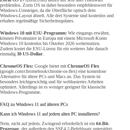
problemlos. Zorin OS ist dabei besonders empfehlenswert für
Windows-Umsteiger, da die Oberfläche optisch dem
Windows-Layout ähnelt. Alle drei Systeme sind kostenlos und
erhalten regelmäßige Sicherheitsupdates.
Windows 10 mit ESU-Programm:
Wie eingangs erwähnt,
können Privatnutzer in Europa mit einem Microsoft-Konto
Windows 10 kostenlos bis Oktober 2026 weiternutzen.
Zudem kostet die ESU-Lizenz für ein weiteres Jahr danach
einmalig
30 US-Dollar
.
ChromeOS Flex:
Google bietet mit
ChromeOS Flex
(google.com/chromebook/chrome-os-flex) eine kostenlose
Alternative für ältere PCs und Macs an. Das System ist
besonders leichtgewichtig und für webbasiertes Arbeiten
optimiert. Allerdings ist es weniger geeignet für klassische
Windows-Programme.
FAQ zu Windows 11 auf älteren PCs
Kann ich Windows 11 auf jedem alten PC installieren?
Nein, nicht auf jedem. Zwingend erforderlich ist ein
64-Bit-
Prozessor
, der außerdem den SSE4.2-Befehlssatz unterstützt.