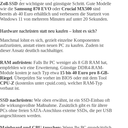
Zoll-SSD
der wichtigste und günstigste Schritt. Gute Modelle
wie die
Samsung 870 EVO
oder
Crucial MX500
sind
bereits ab 40 Euro erhältlich und verbessern die Startzeit von
Windows 11 von mehreren Minuten auf unter 20 Sekunden.
Hardware nachrüsten statt neu kaufen – lohnt es sich?
Manchmal lohnt es sich, gezielt einzelne Komponenten
aufzurüsten, anstatt einen neuen PC zu kaufen. Zudem ist
dieser Ansatz deutlich nachhaltiger.
RAM aufrüsten:
Falls Ihr PC weniger als 8 GB RAM hat,
empfehlen wir eine Erweiterung. Günstige DDR4-RAM-
Module kosten je nach Typ etwa
15 bis 40 Euro pro 8-GB-
Riegel
. Überprüfen Sie vorher im BIOS oder mit dem Tool
CPU-Z
(kostenlos unter cpuid.com), welcher RAM-Typ
verbaut ist.
SSD nachrüsten:
Wie oben erwähnt, ist ein SSD-Einbau oft
die wirkungsvollste Maßnahme. Zusätzlich gibt es für ältere
PCs ohne freien SATA-Anschluss externe SSDs, die per USB
angeschlossen werden.
Mainboard und CPU tauschen:
Wenn Ihr PC grundsätzlich