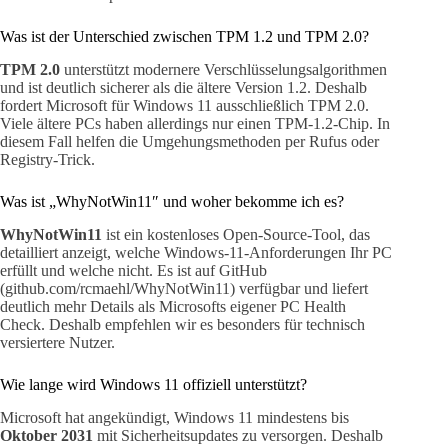
Was ist der Unterschied zwischen TPM 1.2 und TPM 2.0?
TPM 2.0
unterstützt modernere Verschlüsselungsalgorithmen
und ist deutlich sicherer als die ältere Version 1.2. Deshalb
fordert Microsoft für Windows 11 ausschließlich TPM 2.0.
Viele ältere PCs haben allerdings nur einen TPM-1.2-Chip. In
diesem Fall helfen die Umgehungsmethoden per Rufus oder
Registry-Trick.
Was ist „WhyNotWin11″ und woher bekomme ich es?
WhyNotWin11
ist ein kostenloses Open-Source-Tool, das
detailliert anzeigt, welche Windows-11-Anforderungen Ihr PC
erfüllt und welche nicht. Es ist auf GitHub
(github.com/rcmaehl/WhyNotWin11) verfügbar und liefert
deutlich mehr Details als Microsofts eigener PC Health
Check. Deshalb empfehlen wir es besonders für technisch
versiertere Nutzer.
Wie lange wird Windows 11 offiziell unterstützt?
Microsoft hat angekündigt, Windows 11 mindestens bis
Oktober 2031
mit Sicherheitsupdates zu versorgen. Deshalb