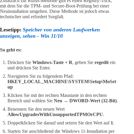
Zusätzlich zur Rufus-Methode gibt es einen Registry-Trick,
mit dem Sie die TPM- und Secure-Boot-Prüfung bei einer
Neuinstallation umgehen. Diese Methode ist jedoch etwas
technischer und erfordert Sorgfalt.
Lesetipp:
Speicher von anderen Laufwerken
anzeigen, sehen - Win 11/10
So geht es:
Drücken Sie
Windows-Taste + R
, geben Sie
regedit
ein
und drücken Sie Enter.
Navigieren Sie zu folgendem Pfad:
HKEY_LOCAL_MACHINE\SYSTEM\Setup\MoSet
up
Klicken Sie mit der rechten Maustaste in den rechten
Bereich und wählen Sie
Neu → DWORD-Wert (32-Bit)
.
Benennen Sie den neuen Wert
AllowUpgradesWithUnsupportedTPMOrCPU
.
Doppelklicken Sie darauf und setzen Sie den Wert auf
1
.
Starten Sie anschließend die Windows 11-Installation per