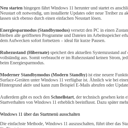
Neu starten
hingegen fährt Windows 11 herunter und startet es anschl
Neustart oft notwendig, um installierte Updates oder neue Treiber zu 
lassen sich ebenso durch einen einfachen Neustart lösen.
Energiesparmodus (Standbymodus)
versetzt den PC in einen Zusta
bleiben alle geöffneten Programme und Dateien im Arbeitsspeicher erha
dem Aufwecken sofort fortsetzen – ideal für kurze Pausen.
Ruhezustand (Hibernate)
speichert den aktuellen Systemzustand auf 
vollständig aus. Somit verbraucht er im Ruhezustand keinen Strom, je
beim Energiesparmodus.
Moderner Standbymodus (Modern Standby)
ist eine neuere Funkt
Surface-Geräten unter Windows 11 verfügbar ist. Ähnlich wie bei eine
Hintergrund aktiv und kann zum Beispiel E-Mails abrufen oder Update
Außerdem gibt es noch den
Schnellstart
, der technisch gesehen kein e
Startverhalten von Windows 11 erheblich beeinflusst. Dazu später mehr
Windows 11 über das Startmenü ausschalten
Die einfachste Methode, Windows 11 auszuschalten, führt über das Sta