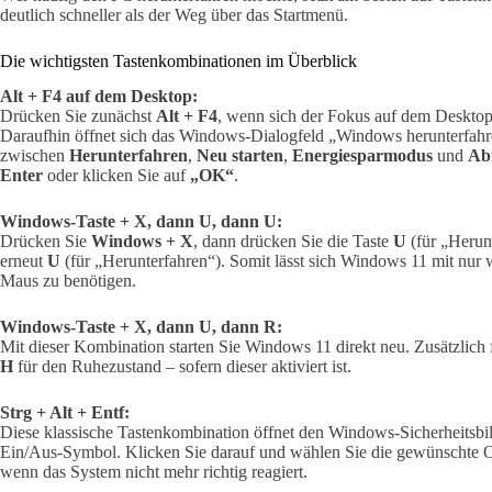
deutlich schneller als der Weg über das Startmenü.
Die wichtigsten Tastenkombinationen im Überblick
Alt + F4 auf dem Desktop:
Drücken Sie zunächst
Alt + F4
, wenn sich der Fokus auf dem Desktop b
Daraufhin öffnet sich das Windows-Dialogfeld „Windows herunterfa
zwischen
Herunterfahren
,
Neu starten
,
Energiesparmodus
und
Ab
Enter
oder klicken Sie auf
„OK“
.
Windows-Taste + X, dann U, dann U:
Drücken Sie
Windows + X
, dann drücken Sie die Taste
U
(für „Herun
erneut
U
(für „Herunterfahren“). Somit lässt sich Windows 11 mit nur
Maus zu benötigen.
Windows-Taste + X, dann U, dann R:
Mit dieser Kombination starten Sie Windows 11 direkt neu. Zusätzlich 
H
für den Ruhezustand – sofern dieser aktiviert ist.
Strg + Alt + Entf:
Diese klassische Tastenkombination öffnet den Windows-Sicherheitsbil
Ein/Aus-Symbol. Klicken Sie darauf und wählen Sie die gewünschte Op
wenn das System nicht mehr richtig reagiert.