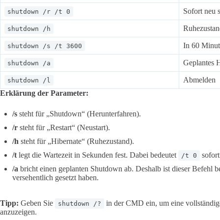
Sofort neu s
shutdown /r /t 0
Ruhezustand
shutdown /h
In 60 Minut
shutdown /s /t 3600
Geplantes 
shutdown /a
Abmelden
shutdown /l
Erklärung der Parameter:
/s
steht für „Shutdown“ (Herunterfahren).
/r
steht für „Restart“ (Neustart).
/h
steht für „Hibernate“ (Ruhezustand).
/t
legt die Wartezeit in Sekunden fest. Dabei bedeutet
sofort
/t 0
/a
bricht einen geplanten Shutdown ab. Deshalb ist dieser Befehl b
versehentlich gesetzt haben.
Tipp:
Geben Sie
in der CMD ein, um eine vollständige
shutdown /?
anzuzeigen.