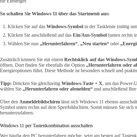
für Einsteiger.
So schalten Sie Windows 11 über das Startmenü aus:
Klicken Sie auf das
Windows-Symbol
in der Taskleiste (mittig unt
Klicken Sie anschließend auf das
Ein/Aus-Symbol
(unten rechts i
Wählen Sie nun
„Herunterfahren“
,
„Neu starten“
oder
„Energ
Zusätzlich können Sie mit einem
Rechtsklick auf das Windows-Sym
öffnen. Dort finden Sie ebenfalls die Option
„Herunterfahren oder 
Energieoptionen führt. Diese Methode ist besonders schnell und prakti
Tipp:
Drücken Sie gleichzeitig
Windows-Taste + X
, um das Power-U
wählen Sie
„Herunterfahren oder abmelden“
und anschließend Ihre
Über den
Anmeldebildschirm
lässt sich Windows 11 ebenso ausschalt
Symbol unten rechts auf dem Sperrbildschirm. Somit müssen Sie sich
herunterzufahren.
Windows 11 per Tastenkombination ausschalten
Wer häufig den PC herunterfahren möchte, setzt am besten auf Tasten