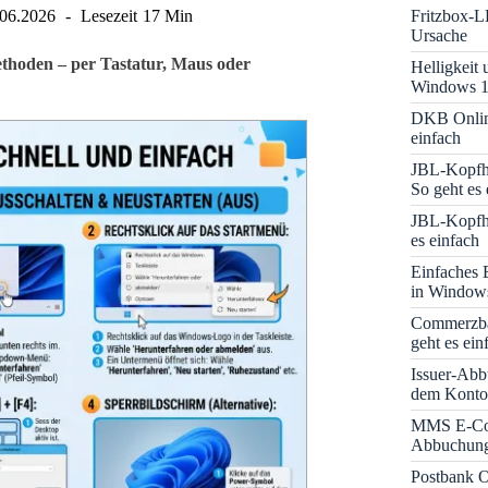
Fritzbox-L
.06.2026
Lesezeit
17 Min
Ursache
ethoden – per Tastatur, Maus oder
Helligkeit
Windows 1
DKB Onlin
einfach
JBL-Kopfhö
So geht es 
JBL-Kopfhö
es einfach
Einfaches 
in Window
Commerzba
geht es ein
Issuer-Abb
dem Konto
MMS E-Co
Abbuchung 
Postbank O