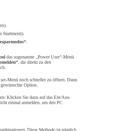
en).
m Startmenü).
iesparmodus“
.
bol
das sogenannte „Power User“-Menü
abmelden“
, die direkt zu den
sch.
ser-Menü noch schneller zu öffnen. Dann
 gewünschte Option.
en: Klicken Sie dazu auf das Ein/Aus-
 nicht einmal anmelden, um den PC
kombinationen. Diese Methode ist nämlich