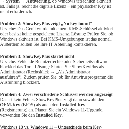
→ System → Aktivierung
, ob Windows tatsächlich aktiviert
ist. Falls ja, reicht die digitale Lizenz – ein physischer Key ist
nicht erforderlich.
Problem 2: ShowKeyPlus zeigt „No key found“
Ursache: Das Gerät wurde mit einem KMS-Schlüssel aktiviert
oder besitzt keine gespeicherte Lizenz. Lösung: Prüfen Sie, ob
Windows aktiviert ist. Bei KMS-Umgebungen ist das normal.
Außerdem sollten Sie Ihre IT-Abteilung kontaktieren.
Problem 3: ShowKeyPlus startet nicht
Ursache: Fehlende Benutzerrechte oder Sicherheitssoftware
blockiert das Tool. Lösung: Starten Sie ShowKeyPlus als
Administrator (Rechtsklick → „Als Administrator
ausführen“). Zudem prüfen Sie, ob Ihr Antivirusprogramm die
Ausführung blockiert.
Problem 4: Zwei verschiedene Schlüssel werden angezeigt
Das ist kein Fehler. ShowKeyPlus zeigt dann sowohl den
OEM-Key
(BIOS) als auch den
Installed Key
(Registrierung) an. Planen Sie ein Windows 11-Upgrade,
verwenden Sie den
Installed Key
.
Windows 10 vs. Windows 11 – Unterschiede beim Key-