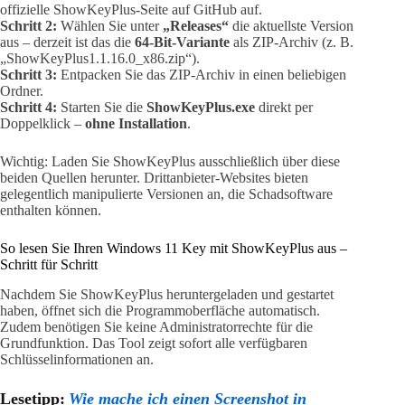
offizielle ShowKeyPlus-Seite auf GitHub auf.
Schritt 2:
Wählen Sie unter
„Releases“
die aktuellste Version
aus – derzeit ist das die
64-Bit-Variante
als ZIP-Archiv (z. B.
„ShowKeyPlus1.1.16.0_x86.zip“).
Schritt 3:
Entpacken Sie das ZIP-Archiv in einen beliebigen
Ordner.
Schritt 4:
Starten Sie die
ShowKeyPlus.exe
direkt per
Doppelklick –
ohne Installation
.
Wichtig: Laden Sie ShowKeyPlus ausschließlich über diese
beiden Quellen herunter. Drittanbieter-Websites bieten
gelegentlich manipulierte Versionen an, die Schadsoftware
enthalten können.
So lesen Sie Ihren Windows 11 Key mit ShowKeyPlus aus –
Schritt für Schritt
Nachdem Sie ShowKeyPlus heruntergeladen und gestartet
haben, öffnet sich die Programmoberfläche automatisch.
Zudem benötigen Sie keine Administratorrechte für die
Grundfunktion. Das Tool zeigt sofort alle verfügbaren
Schlüsselinformationen an.
Lesetipp:
Wie mache ich einen Screenshot in