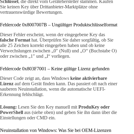
Schlüssel
, die direkt vom Gerätehersteller stammen. Kaufen
Sie keinen Key über Drittanbieter-Marktplätze ohne
vertrauenswürdige Bewertungen.
Fehlercode 0x8007007B – Ungültiger Produktschlüsselformat
Dieser Fehler erscheint, wenn der eingegebene Key das
falsche Format
hat. Überprüfen Sie daher sorgfältig, ob Sie
alle 25 Zeichen korrekt eingegeben haben und ob keine
Verwechslungen zwischen „0″ (Null) und „O“ (Buchstabe O)
oder zwischen „1″ und „I“ vorliegen.
Fehlercode 0x803F7001 – Keine gültige Lizenz gefunden
Dieser Code zeigt an, dass Windows
keine aktivierbare
Lizenz
auf dem Gerät finden kann. Das passiert oft nach einer
sauberen Neuinstallation, wenn die automatische UEFI-
Erkennung fehlschlägt.
Lösung:
Lesen Sie den Key manuell mit
ProduKey oder
PowerShell
aus (siehe oben) und geben Sie ihn dann über die
Einstellungen oder CMD ein.
Neuinstallation von Windows: Was Sie bei OEM-Lizenzen