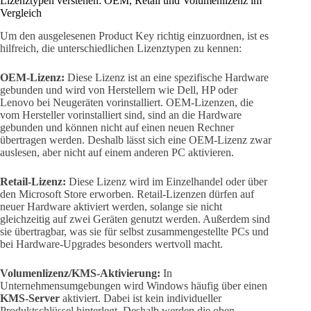
Lizenztypen verstehen: OEM, Retail und Volumenlizenz im
Vergleich
Um den ausgelesenen Product Key richtig einzuordnen, ist es
hilfreich, die unterschiedlichen Lizenztypen zu kennen:
OEM-Lizenz:
Diese Lizenz ist an eine spezifische Hardware
gebunden und wird von Herstellern wie Dell, HP oder
Lenovo bei Neugeräten vorinstalliert. OEM-Lizenzen, die
vom Hersteller vorinstalliert sind, sind an die Hardware
gebunden und können nicht auf einen neuen Rechner
übertragen werden. Deshalb lässt sich eine OEM-Lizenz zwar
auslesen, aber nicht auf einem anderen PC aktivieren.
Retail-Lizenz:
Diese Lizenz wird im Einzelhandel oder über
den Microsoft Store erworben. Retail-Lizenzen dürfen auf
neuer Hardware aktiviert werden, solange sie nicht
gleichzeitig auf zwei Geräten genutzt werden. Außerdem sind
sie übertragbar, was sie für selbst zusammengestellte PCs und
bei Hardware-Upgrades besonders wertvoll macht.
Volumenlizenz/KMS-Aktivierung:
In
Unternehmensumgebungen wird Windows häufig über einen
KMS-Server
aktiviert. Dabei ist kein individueller
Produktschlüssel hinterlegt. Deshalb werden die oben