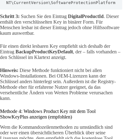
NT\CurrentVersion\SoftwareProtectionPlatform
Schritt 3:
Suchen Sie den Eintrag
DigitalProductId
. Dieser
enthält den verschlüsselten Key in binärer Form. Für
Menschen lesbar ist dieser Eintrag jedoch ohne Hilfssoftware
kaum auswertbar.
Für einen direkt lesbaren Key empfiehlt sich deshalb der
Eintrag
BackupProductKeyDefault
, der – falls vorhanden –
den Schlüssel im Klartext anzeigt.
Hinweis:
Diese Methode funktioniert nicht bei allen
Windows-Installationen. Bei OEM-Lizenzen kann der
Schlüssel anders hinterlegt sein. Außerdem ist die Registry-
Methode eher für erfahrene Nutzer geeignet, da das
versehentliche Ändern von Werten Probleme verursachen
kann.
Methode 4: Windows Product Key mit dem Tool
ShowKeyPlus anzeigen (empfohlen)
Wem die Kommandozeilenmethoden zu umständlich sind
oder wer einen übersichtlicheren Überblick über seine
Lizenzen möchte, dem empfiehlt sich das kostenlose Tool