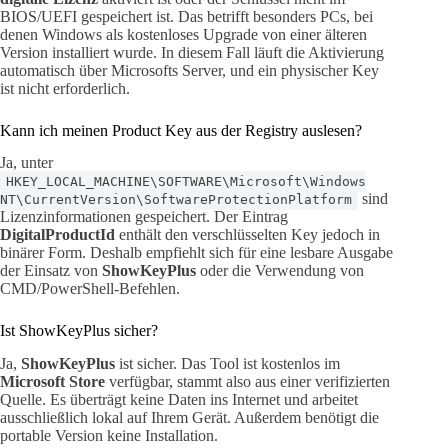
BIOS/UEFI gespeichert ist. Das betrifft besonders PCs, bei
denen Windows als kostenloses Upgrade von einer älteren
Version installiert wurde. In diesem Fall läuft die Aktivierung
automatisch über Microsofts Server, und ein physischer Key
ist nicht erforderlich.
Kann ich meinen Product Key aus der Registry auslesen?
Ja, unter
HKEY_LOCAL_MACHINE\SOFTWARE\Microsoft\Windows
sind
NT\CurrentVersion\SoftwareProtectionPlatform
Lizenzinformationen gespeichert. Der Eintrag
DigitalProductId
enthält den verschlüsselten Key jedoch in
binärer Form. Deshalb empfiehlt sich für eine lesbare Ausgabe
der Einsatz von
ShowKeyPlus
oder die Verwendung von
CMD/PowerShell-Befehlen.
Ist ShowKeyPlus sicher?
Ja,
ShowKeyPlus
ist sicher. Das Tool ist kostenlos im
Microsoft Store
verfügbar, stammt also aus einer verifizierten
Quelle. Es überträgt keine Daten ins Internet und arbeitet
ausschließlich lokal auf Ihrem Gerät. Außerdem benötigt die
portable Version keine Installation.