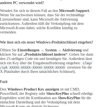
anderen PC verwendet wird?
Wenden Sie sich in diesem Fall an den
Microsoft-Support
.
Wenn Sie nachweisen können, dass Sie der rechtmäßige
Lizenznehmer sind, kann Microsoft die Aktivierung
zurücksetzen. Außerdem hilft die Verknüpfung mit dem
Microsoft-Konto dabei, solche Konflikte künftig zu
vermeiden.
Wie lässt sich ein neuer Windows-Produktschlüssel eingeben?
Öffnen Sie
Einstellungen → System → Aktivierung
und
klicken Sie auf
„Produktschlüssel ändern“
. Geben Sie dann
den 25-stelligen Code ein und bestätigen Sie. Außerdem lässt
sich ein Key über die Eingabeaufforderung eingeben:
slmgr
(ersetzen Sie die
/ipk XXXXX-XXXXX-XXXXX-XXXXX-XXXXX
X-Platzhalter durch Ihren tatsächlichen Schlüssel).
Fazit
Den
Windows Product Key anzeigen
ist mit CMD,
PowerShell, der Registry oder
ShowKeyPlus
schnell erledigt.
Empfohlen wird die Kombination aus
ShowKeyPlus
für die
einfachste Darstellung und der Verknüpfung mit dem
Microsoft-Konto als digitale Sicherung.