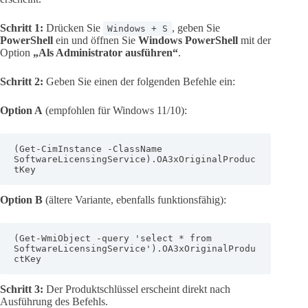
Schritt 1:
Drücken Sie
, geben Sie
Windows + S
PowerShell
ein und öffnen Sie
Windows PowerShell
mit der
Option
„Als Administrator ausführen“
.
Schritt 2:
Geben Sie einen der folgenden Befehle ein:
Option A
(empfohlen für Windows 11/10):
(Get-CimInstance -ClassName 
SoftwareLicensingService).OA3xOriginalProduc
tKey
Option B
(ältere Variante, ebenfalls funktionsfähig):
(Get-WmiObject -query 'select * from 
SoftwareLicensingService').OA3xOriginalProdu
ctKey
Schritt 3:
Der Produktschlüssel erscheint direkt nach
Ausführung des Befehls.