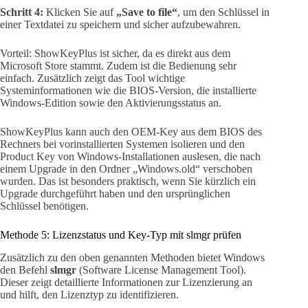
Schritt 4:
Klicken Sie auf
„Save to file“
, um den Schlüssel in
einer Textdatei zu speichern und sicher aufzubewahren.
Vorteil: ShowKeyPlus ist sicher, da es direkt aus dem
Microsoft Store stammt. Zudem ist die Bedienung sehr
einfach. Zusätzlich zeigt das Tool wichtige
Systeminformationen wie die BIOS-Version, die installierte
Windows-Edition sowie den Aktivierungsstatus an.
ShowKeyPlus kann auch den OEM-Key aus dem BIOS des
Rechners bei vorinstallierten Systemen isolieren und den
Product Key von Windows-Installationen auslesen, die nach
einem Upgrade in den Ordner „Windows.old“ verschoben
wurden. Das ist besonders praktisch, wenn Sie kürzlich ein
Upgrade durchgeführt haben und den ursprünglichen
Schlüssel benötigen.
Methode 5: Lizenzstatus und Key-Typ mit slmgr prüfen
Zusätzlich zu den oben genannten Methoden bietet Windows
den Befehl
slmgr
(Software License Management Tool).
Dieser zeigt detaillierte Informationen zur Lizenzierung an
und hilft, den Lizenztyp zu identifizieren.