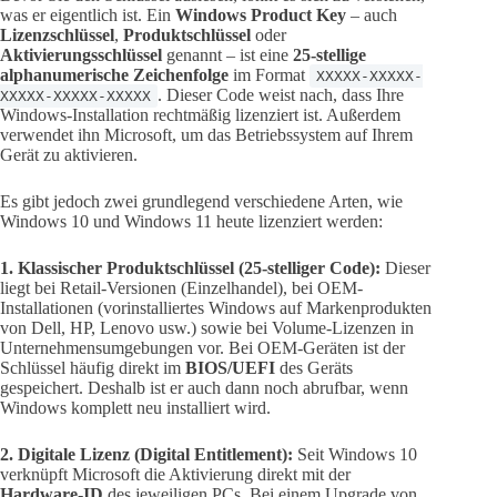
was er eigentlich ist. Ein
Windows Product Key
– auch
Lizenzschlüssel
,
Produktschlüssel
oder
Aktivierungsschlüssel
genannt – ist eine
25-stellige
alphanumerische Zeichenfolge
im Format
XXXXX-XXXXX-
. Dieser Code weist nach, dass Ihre
XXXXX-XXXXX-XXXXX
Windows-Installation rechtmäßig lizenziert ist. Außerdem
verwendet ihn Microsoft, um das Betriebssystem auf Ihrem
Gerät zu aktivieren.
Es gibt jedoch zwei grundlegend verschiedene Arten, wie
Windows 10 und Windows 11 heute lizenziert werden:
1. Klassischer Produktschlüssel (25-stelliger Code):
Dieser
liegt bei Retail-Versionen (Einzelhandel), bei OEM-
Installationen (vorinstalliertes Windows auf Markenprodukten
von Dell, HP, Lenovo usw.) sowie bei Volume-Lizenzen in
Unternehmensumgebungen vor. Bei OEM-Geräten ist der
Schlüssel häufig direkt im
BIOS/UEFI
des Geräts
gespeichert. Deshalb ist er auch dann noch abrufbar, wenn
Windows komplett neu installiert wird.
2. Digitale Lizenz (Digital Entitlement):
Seit Windows 10
verknüpft Microsoft die Aktivierung direkt mit der
Hardware-ID
des jeweiligen PCs. Bei einem Upgrade von