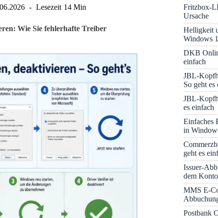
Fritzbox-L
.06.2026
Lesezeit
14 Min
Ursache
ren: Wie Sie fehlerhafte Treiber
Helligkeit
Windows 1
DKB Onlin
einfach
JBL-Kopfhö
So geht es 
JBL-Kopfhö
es einfach
Einfaches 
in Window
Commerzba
geht es ein
Issuer-Abb
dem Konto
MMS E-Co
Abbuchung 
Postbank O