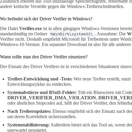
Zusätzlich erkennt das Tool unzulässige Speicherzugriffe, fehlerhaft
andere kritische Verstöße gegen die Windows-Treiberschnittstellen.
Wo befindet sich der Driver Verifier in Windows?
Die Datei
Verifier.exe
ist in allen gängigen Windows-Versionen bereits v
standardmäßig im Ordner
. Ausnahme: Die
Wi
%WinDir%\system32\
Verifier nicht. Deshalb empfiehlt Microsoft für Treibertests unter Win
Windows-10-Version. Ein separater Download ist also für alle anderen E
Wann sollte man den Driver Verifier einsetzen?
Der Einsatz des Driver Verifiers ist in verschiedenen Situationen sinnvo
Treiber-Entwicklung und -Tests:
Wer neue Treiber erstellt, nutzt
Entwicklungszyklus zu entdecken.
Systemabstürze und BSoD-Fehler:
Tritt ein Bluescreen mit Cod
DRIVER_VERIFIER_DMA_VIOLATION
,
DRIVER_VER
oder ähnlichen Stopcodes auf, hilft der Driver Verifier, den fehlerh
Nach Treiberupdates:
Ebenso empfiehlt sich der Einsatz nach der I
um deren Korrektheit sicherzustellen.
Systemstabilisierung:
Außerdem bietet sich das Tool an, wenn der
unerwartet neustartet.