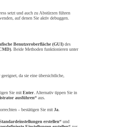
ress setzt und auch zu Abstürzen führen
rwenden, auf denen Sie aktiv debuggen.
afische Benutzeroberfläche (GUI)
des
(CMD)
. Beide Methoden funktionieren unter
eeignet, da sie eine übersichtliche,
tigen Sie mit
Enter
. Alternativ tippen Sie in
strator ausführen“
aus.
rrechten – bestätigen Sie mit
Ja
.
Standardeinstellungen erstellen“
und
erdefinierte Einstellungen erstellen“
zur