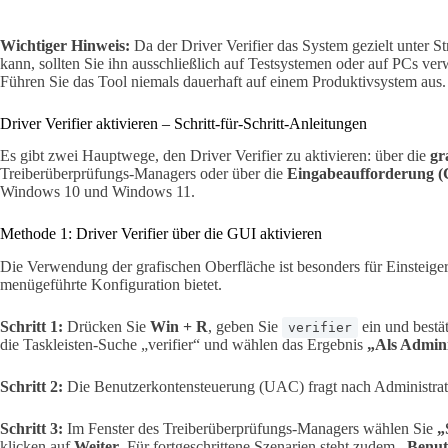
Wichtiger Hinweis:
Da der Driver Verifier das System gezielt unter St
kann, sollten Sie ihn ausschließlich auf Testsystemen oder auf PCs ve
Führen Sie das Tool niemals dauerhaft auf einem Produktivsystem aus.
Driver Verifier aktivieren – Schritt-für-Schritt-Anleitungen
Es gibt zwei Hauptwege, den Driver Verifier zu aktivieren: über die
gr
Treiberüberprüfungs-Managers oder über die
Eingabeaufforderung 
Windows 10 und Windows 11.
Methode 1: Driver Verifier über die GUI aktivieren
Die Verwendung der grafischen Oberfläche ist besonders für Einsteiger g
menügeführte Konfiguration bietet.
Schritt 1:
Drücken Sie
Win + R
, geben Sie
ein und bestä
verifier
die Taskleisten-Suche „verifier“ und wählen das Ergebnis
„Als Admini
Schritt 2:
Die Benutzerkontensteuerung (UAC) fragt nach Administrato
Schritt 3:
Im Fenster des Treiberüberprüfungs-Managers wählen Sie
„
klicken auf
Weiter
. Für fortgeschrittene Szenarien steht zudem
„Benutz