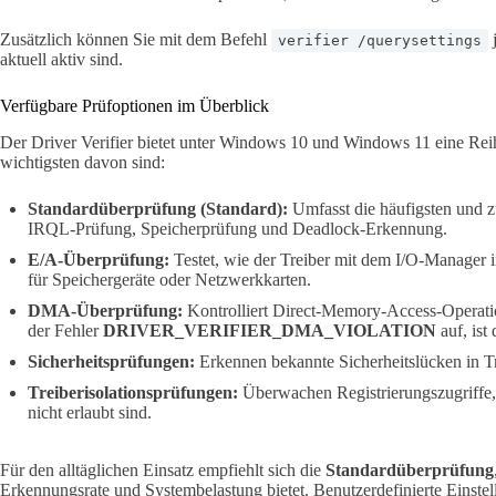
Zusätzlich können Sie mit dem Befehl
j
verifier /querysettings
aktuell aktiv sind.
Verfügbare Prüfoptionen im Überblick
Der Driver Verifier bietet unter Windows 10 und Windows 11 eine Reih
wichtigsten davon sind:
Standardüberprüfung (Standard):
Umfasst die häufigsten und z
IRQL-Prüfung, Speicherprüfung und Deadlock-Erkennung.
E/A-Überprüfung:
Testet, wie der Treiber mit dem I/O-Manager in
für Speichergeräte oder Netzwerkkarten.
DMA-Überprüfung:
Kontrolliert Direct-Memory-Access-Operation
der Fehler
DRIVER_VERIFIER_DMA_VIOLATION
auf, ist
Sicherheitsprüfungen:
Erkennen bekannte Sicherheitslücken in Tr
Treiberisolationsprüfungen:
Überwachen Registrierungszugriffe, 
nicht erlaubt sind.
Für den alltäglichen Einsatz empfiehlt sich die
Standardüberprüfung
Erkennungsrate und Systembelastung bietet. Benutzerdefinierte Einstell