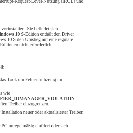
e Interrupt-Request-Level-Nutzung (IRQL) und
orinstalliert. Sie befindet sich
ndows 10 S
-Edition enthält den Driver
dows 10 S den Umstieg auf eine reguläre
ditionen nicht erforderlich.
ll:
 das Tool, um Fehler frühzeitig im
es wie
IFIER_IOMANAGER_VIOLATION
aften Treiber einzugrenzen.
nstallation neuer oder aktualisierter Treiber,
 PC unregelmäßig einfriert oder sich