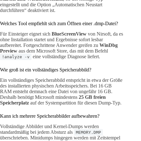
eingestellt und die Option „Automatischen Neustart
durchführen“ deaktiviert ist.
Welches Tool empfiehlt sich zum Öffnen einer .dmp-Datei?
Für Einsteiger eignet sich
BlueScreenView
von Nirsoft, da es
ohne Installation startet und Ergebnisse sofort lesbar
aufbereitet. Fortgeschrittene Anwender greifen zu
WinDbg
Preview
aus dem Microsoft Store, das mit dem Befehl
eine vollständige Diagnose liefert.
!analyze -v
Wie groß ist ein vollständiges Speicherabbild?
Ein vollständiges Speicherabbild entspricht in etwa der Größe
des installierten physischen Arbeitsspeichers. Bei 16 GB
RAM entsteht demnach eine Datei von ungefähr 16 GB.
Deshalb benötigt Microsoft mindestens
25 GB freien
Speicherplatz
auf der Systempartition für diesen Dump-Typ.
Kann ich mehrere Speicherabbilder aufbewahren?
Vollständige Abbilder und Kernel-Dumps werden
standardmäßig bei jedem Absturz als
MEMORY.DMP
überschrieben. Minidumps hingegen werden mit Zeitstempel