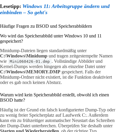
Lesetipp:
Windows 11: Arbeitsgruppe ändern und
einbinden – So geht's
Häufige Fragen zu BSOD und Speicherabbildern
Wo wird das Speicherabbild unter Windows 10 und 11
gespeichert?
Minidump-Dateien liegen standardmäßig unter
C:\Windows\Minidump
und tragen zeitgestempelte Namen
wie
. Vollständige Abbilder und
Mini060426-01.dmp
Kernel-Dumps werden hingegen als einzelne Datei unter
C:\Windows\MEMORY.DMP
gespeichert. Falls der
Minidump-Ordner nicht existiert, ist die Funktion deaktiviert
oder es gab noch keinen Absturz.
Warum wird kein Speicherabbild erstellt, obwohl ich einen
BSOD hatte?
Häufig ist der Grund ein falsch konfigurierter Dump-Typ oder
zu wenig freier Speicherplatz auf Laufwerk C:. Außerdem
kann ein zu frühzeitiger automatischer Neustart das Schreiben
der Dump-Datei unterbrechen. Überprüfen Sie deshalb unter
Starten und Wiederherstellen
, ob der richtige Typ