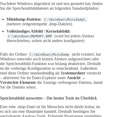
Nachdem Windows abgestürzt ist und neu gestartet hat, finden
Sie die Speicherabbilddateien an folgenden Standardpfaden:
Minidump-Dateien:
C:\Windows\Minidump\
(mehrere zeitgestempelte .dmp-Dateien)
Vollständiges Abbild / Kernelabbild:
(wird bei jedem Absturz
C:\Windows\MEMORY.DMP
überschrieben, sofern nicht anders konfiguriert)
Falls der Ordner
nicht existiert, hat
C:\Windows\Minidump
Windows entweder noch keinen Absturz aufgezeichnet oder
die Speicherabbild-Funktion war bislang deaktiviert. Deshalb
ist die vorherige Konfiguration so entscheidend. Außerdem
sind diese Ordner standardmäßig als
Systemordner
versteckt
– aktivieren Sie im Datei-Explorer unter
Ansicht →
Versteckte Elemente
die Anzeige verborgener Dateien, damit
Sie die Dateien sehen.
Speicherabbild auswerten – Die besten Tools im Überblick
Eine rohe .dmp-Datei ist für Menschen nicht direkt lesbar, da
es sich um eine Binärdatei handelt. Deshalb benötigen Sie
spezialisierte Analyse-Tools. Folgende Programme empfehlen