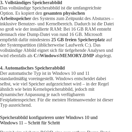
3. Vollständiges Speicherabbild
Das vollständige Speicherabbild ist die umfangreichste
Option. Es kopiert den
gesamten physischen
Arbeitsspeicher
des Systems zum Zeitpunkt des Absturzes –
inklusive Benutzer- und Kernelbereich. Dadurch ist die Datei
so groß wie der installierte RAM: Bei 16 GB RAM entsteht
demnach eine Dump-Datei von rund 16 GB. Microsoft
empfiehlt dafür mindestens
25 GB freien Speicherplatz
auf
der Systempartition (üblicherweise Laufwerk C:). Das
vollständige Abbild eignet sich für tiefgehende Analysen und
wird ebenfalls als
C:\Windows\MEMORY.DMP
abgelegt.
4. Automatisches Speicherabbild
Der automatische Typ ist in Windows 10 und 11
standardmäßig voreingestellt. Windows entscheidet dabei
selbst, wie viel Speicher aufgezeichnet wird – in der Regel
ähnlich wie beim Kernelspeicherabbild, jedoch mit
dynamischer Anpassung je nach verfügbarem
Festplattenspeicher. Für die meisten Heimanwender ist dieser
Typ ausreichend.
Speicherabbild konfigurieren unter Windows 10 und
Windows 11 – Schritt für Schritt