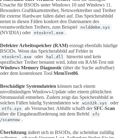
Ursache für BSODs unter Windows 10 und Windows 11.
Besonders Grafikkartentreiber, Netzwerktreiber und Treiber
für externe Hardware fallen dabei auf. Das Speicherabbild
nennt in diesen Fällen konkret den Dateinamen des
verantwortlichen Treibers, zum Beispiel
nvlddmkm.sys
(NVIDIA) oder
.
ntoskrnl.exe
Defekter Arbeitsspeicher (RAM)
erzeugt ebenfalls häufige
BSODs. Wenn das Speicherabbild auf Fehler in
oder
hinweist und kein
ntoskrnl.exe
hal.dll
spezifischer Treiber benannt wird, lohnt ein RAM-Test mit
Windows Memory Diagnostic
(über die Suche aufrufbar)
oder dem kostenlosen Tool
MemTest86
.
Beschädigte Systemdateien
können nach einem
unvollständigen Windows-Update oder einem plötzlichen
Stromausfall entstehen. Zudem zeigt das Speicherabbild in
solchen Fällen häufig Systemdateien wie
oder
win32k.sys
als Verursacher. Abhilfe schafft der
SFC-Scan
ntfs.sys
über die Eingabeaufforderung mit dem Befehl
sfc
.
/scannow
Überhitzung
äußert sich in BSODs, die scheinbar zufällig
auftreten – oft nach längerer Last. Außerdem finden Sie im