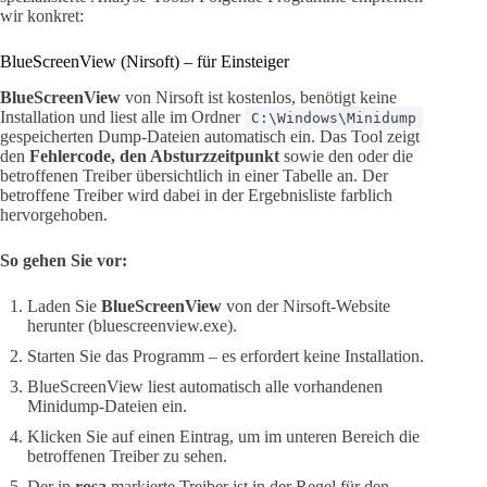
wir konkret:
BlueScreenView (Nirsoft) – für Einsteiger
BlueScreenView
von Nirsoft ist kostenlos, benötigt keine
Installation und liest alle im Ordner
C:\Windows\Minidump
gespeicherten Dump-Dateien automatisch ein. Das Tool zeigt
den
Fehlercode, den Absturzzeitpunkt
sowie den oder die
betroffenen Treiber übersichtlich in einer Tabelle an. Der
betroffene Treiber wird dabei in der Ergebnisliste farblich
hervorgehoben.
So gehen Sie vor:
Laden Sie
BlueScreenView
von der Nirsoft-Website
herunter (bluescreenview.exe).
Starten Sie das Programm – es erfordert keine Installation.
BlueScreenView liest automatisch alle vorhandenen
Minidump-Dateien ein.
Klicken Sie auf einen Eintrag, um im unteren Bereich die
betroffenen Treiber zu sehen.
Der in
rosa
markierte Treiber ist in der Regel für den