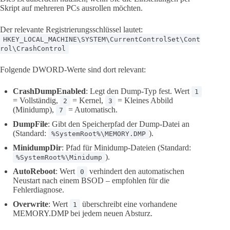
Skript auf mehreren PCs ausrollen möchten.
Der relevante Registrierungsschlüssel lautet:
HKEY_LOCAL_MACHINE\SYSTEM\CurrentControlSet\Cont
rol\CrashControl
Folgende DWORD-Werte sind dort relevant:
CrashDumpEnabled
: Legt den Dump-Typ fest. Wert
1
= Vollständig,
= Kernel,
= Kleines Abbild
2
3
(Minidump),
= Automatisch.
7
DumpFile
: Gibt den Speicherpfad der Dump-Datei an
(Standard:
).
%SystemRoot%\MEMORY.DMP
MinidumpDir
: Pfad für Minidump-Dateien (Standard:
).
%SystemRoot%\Minidump
AutoReboot
: Wert
verhindert den automatischen
0
Neustart nach einem BSOD – empfohlen für die
Fehlerdiagnose.
Overwrite
: Wert
überschreibt eine vorhandene
1
MEMORY.DMP bei jedem neuen Absturz.