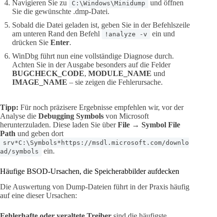
Navigieren Sie zu
und öffnen
C:\Windows\Minidump
Sie die gewünschte .dmp-Datei.
Sobald die Datei geladen ist, geben Sie in der Befehlszeile
am unteren Rand den Befehl
ein und
!analyze -v
drücken Sie
Enter
.
WinDbg führt nun eine vollständige Diagnose durch.
Achten Sie in der Ausgabe besonders auf die Felder
BUGCHECK_CODE
,
MODULE_NAME
und
IMAGE_NAME
– sie zeigen die Fehlerursache.
Tipp:
Für noch präzisere Ergebnisse empfehlen wir, vor der
Analyse die
Debugging Symbols
von Microsoft
herunterzuladen. Diese laden Sie über
File → Symbol File
Path
und geben dort
srv*C:\Symbols*https://msdl.microsoft.com/downlo
ein.
ad/symbols
Häufige BSOD-Ursachen, die Speicherabbilder aufdecken
Die Auswertung von Dump-Dateien führt in der Praxis häufig
auf eine dieser Ursachen:
Fehlerhafte oder veraltete Treiber
sind die häufigste