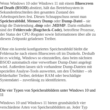
Wenn Windows 10 oder Windows 11 mit einem
Bluescreen
of Death (BSOD)
abstürzt, hält das Betriebssystem in
Sekundenbruchteilen den gesamten Zustand des
Arbeitsspeichers fest. Diesen Schnappschuss nennt man
Speicherabbild
,
Memory Dump
oder
Dump-Datei
– sie
trägt die Dateiendung
.dmp
oder
.MDMP
. Darin enthalten
sind der
Fehlercode (Bugcheck-Code)
, betroffene Prozesse,
der Status der CPU-Register sowie Informationen über alle zu
diesem Zeitpunkt geladenen Treiber.
Ohne ein korrekt konfiguriertes Speicherabbild bleibt die
Fehlersuche nach einem Bluescreen oft im Dunkeln. Deshalb
ist es wichtig, Windows so einzustellen, dass beim nächsten
BSOD automatisch eine verwertbare Dump-Datei angelegt
wird. Außerdem lassen sich vorhandene Dump-Dateien mit
speziellen Analyse-Tools auswerten, um den Übeltäter – ob
fehlerhafter Treiber, defekter RAM oder beschädigte
Systemdatei – zuverlässig zu identifizieren.
Die vier Typen von Speicherabbildern unter Windows 10 und
11
Windows 10 und Windows 11 bieten grundsätzlich vier
verschiedene Arten von Speicherabbildern an. Jeder Typ