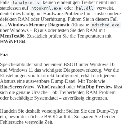
Falls
keinen eindeutigen Treiber nennt und
!analyze -v
stattdessen auf
oder
verweist,
ntoskrnl.exe
hal.dll
deutet dies häufig auf Hardware-Probleme hin – insbesondere
defekten RAM oder Überhitzung. Führen Sie in diesem Fall
das
Windows Memory Diagnostic
(Eingabe
mdsched.exe
über Windows + R) aus oder testen Sie den RAM mit
MemTest86
. Zusätzlich prüfen Sie die Temperaturen mit
HWiNFO64
.
Fazit
Speicherabbilder sind bei einem BSOD unter Windows 10
und Windows 11 das wichtigste Diagnosewerkzeug. Wer die
Einstellungen vorab korrekt konfiguriert, erhält nach jedem
Absturz eine auswertbare Dump-Datei. Mit Tools wie
BlueScreenView
,
WhoCrashed
oder
WinDbg Preview
lässt
sich die genaue Ursache – ob Treiberfehler, RAM-Problem
oder beschädigte Systemdatei – zuverlässig eingrenzen.
Handeln Sie deshalb vorsorglich: Stellen Sie den Dump-Typ
ein, bevor der nächste BSOD auftritt. So sparen Sie bei der
Fehlersuche wertvolle Zeit.