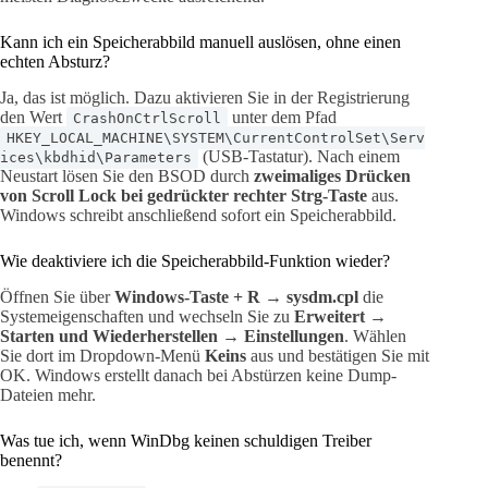
Kann ich ein Speicherabbild manuell auslösen, ohne einen
echten Absturz?
Ja, das ist möglich. Dazu aktivieren Sie in der Registrierung
den Wert
unter dem Pfad
CrashOnCtrlScroll
HKEY_LOCAL_MACHINE\SYSTEM\CurrentControlSet\Serv
(USB-Tastatur). Nach einem
ices\kbdhid\Parameters
Neustart lösen Sie den BSOD durch
zweimaliges Drücken
von Scroll Lock bei gedrückter rechter Strg-Taste
aus.
Windows schreibt anschließend sofort ein Speicherabbild.
Wie deaktiviere ich die Speicherabbild-Funktion wieder?
Öffnen Sie über
Windows-Taste + R → sysdm.cpl
die
Systemeigenschaften und wechseln Sie zu
Erweitert →
Starten und Wiederherstellen → Einstellungen
. Wählen
Sie dort im Dropdown-Menü
Keins
aus und bestätigen Sie mit
OK. Windows erstellt danach bei Abstürzen keine Dump-
Dateien mehr.
Was tue ich, wenn WinDbg keinen schuldigen Treiber
benennt?