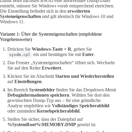
Damit beim nächsten BSOD eine auswertbare Dump-Datei
entsteht, müssen Sie Windows vorab entsprechend einrichten.
Die Einstellung befindet sich in den
erweiterten
Systemeigenschaften
und gilt identisch für Windows 10 und
Windows 11.
Variante 1: Über die Systemeigenschaften (empfohlene
Vorgehensweise)
Drücken Sie
Windows-Taste + R
, geben Sie
ein und bestätigen Sie mit
Enter
.
sysdm.cpl
Das Fenster „Systemeigenschaften“ öffnet sich. Wechseln
Sie auf den Reiter
Erweitert
.
Klicken Sie im Abschnitt
Starten und Wiederherstellen
auf
Einstellungen
.
Im Bereich
Systemfehler
finden Sie das Dropdown-Menü
Debuginformationen speichern
. Wählen Sie dort den
gewünschten Dump-Typ aus – für eine gründliche
Analyse empfehlen wir
Vollständiges Speicherabbild
oder zumindest
Kernelspeicherabbild
.
Stellen Sie sicher, dass der Dateipfad auf
%SystemRoot%\MEMORY.DMP
gesetzt ist.