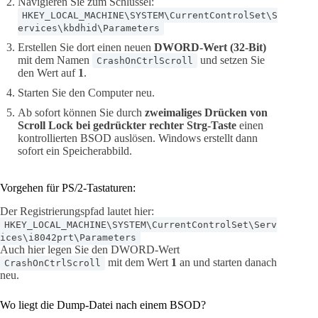
Navigieren Sie zum Schlüssel:
HKEY_LOCAL_MACHINE\SYSTEM\CurrentControlSet\S
ervices\kbdhid\Parameters
Erstellen Sie dort einen neuen
DWORD-Wert (32-Bit)
mit dem Namen
und setzen Sie
CrashOnCtrlScroll
den Wert auf
1
.
Starten Sie den Computer neu.
Ab sofort können Sie durch
zweimaliges Drücken von
Scroll Lock bei gedrückter rechter Strg-Taste
einen
kontrollierten BSOD auslösen. Windows erstellt dann
sofort ein Speicherabbild.
Vorgehen für PS/2-Tastaturen:
Der Registrierungspfad lautet hier:
HKEY_LOCAL_MACHINE\SYSTEM\CurrentControlSet\Serv
ices\i8042prt\Parameters
Auch hier legen Sie den DWORD-Wert
mit dem Wert
1
an und starten danach
CrashOnCtrlScroll
neu.
Wo liegt die Dump-Datei nach einem BSOD?