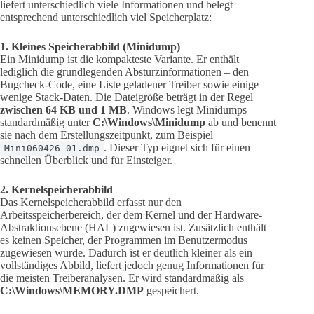
liefert unterschiedlich viele Informationen und belegt
entsprechend unterschiedlich viel Speicherplatz:
1. Kleines Speicherabbild (Minidump)
Ein Minidump ist die kompakteste Variante. Er enthält
lediglich die grundlegenden Absturzinformationen – den
Bugcheck-Code, eine Liste geladener Treiber sowie einige
wenige Stack-Daten. Die Dateigröße beträgt in der Regel
zwischen 64 KB und 1 MB
. Windows legt Minidumps
standardmäßig unter
C:\Windows\Minidump
ab und benennt
sie nach dem Erstellungszeitpunkt, zum Beispiel
. Dieser Typ eignet sich für einen
Mini060426-01.dmp
schnellen Überblick und für Einsteiger.
2. Kernelspeicherabbild
Das Kernelspeicherabbild erfasst nur den
Arbeitsspeicherbereich, der dem Kernel und der Hardware-
Abstraktionsebene (HAL) zugewiesen ist. Zusätzlich enthält
es keinen Speicher, der Programmen im Benutzermodus
zugewiesen wurde. Dadurch ist er deutlich kleiner als ein
vollständiges Abbild, liefert jedoch genug Informationen für
die meisten Treiberanalysen. Er wird standardmäßig als
C:\Windows\MEMORY.DMP
gespeichert.