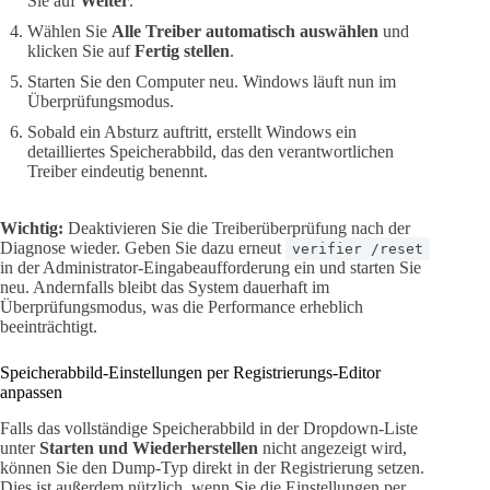
Sie auf
Weiter
.
Wählen Sie
Alle Treiber automatisch auswählen
und
klicken Sie auf
Fertig stellen
.
Starten Sie den Computer neu. Windows läuft nun im
Überprüfungsmodus.
Sobald ein Absturz auftritt, erstellt Windows ein
detailliertes Speicherabbild, das den verantwortlichen
Treiber eindeutig benennt.
Wichtig:
Deaktivieren Sie die Treiberüberprüfung nach der
Diagnose wieder. Geben Sie dazu erneut
verifier /reset
in der Administrator-Eingabeaufforderung ein und starten Sie
neu. Andernfalls bleibt das System dauerhaft im
Überprüfungsmodus, was die Performance erheblich
beeinträchtigt.
Speicherabbild-Einstellungen per Registrierungs-Editor
anpassen
Falls das vollständige Speicherabbild in der Dropdown-Liste
unter
Starten und Wiederherstellen
nicht angezeigt wird,
können Sie den Dump-Typ direkt in der Registrierung setzen.
Dies ist außerdem nützlich, wenn Sie die Einstellungen per