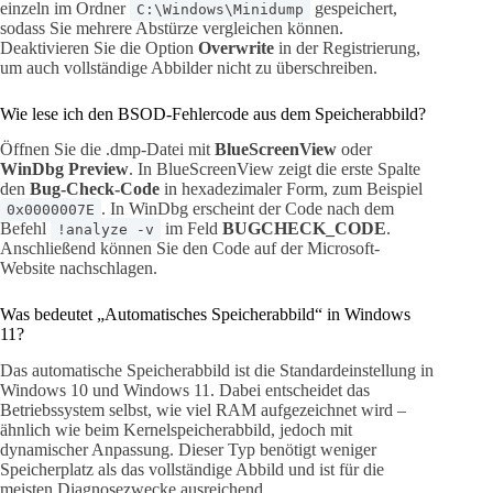
einzeln im Ordner
gespeichert,
C:\Windows\Minidump
sodass Sie mehrere Abstürze vergleichen können.
Deaktivieren Sie die Option
Overwrite
in der Registrierung,
um auch vollständige Abbilder nicht zu überschreiben.
Wie lese ich den BSOD-Fehlercode aus dem Speicherabbild?
Öffnen Sie die .dmp-Datei mit
BlueScreenView
oder
WinDbg Preview
. In BlueScreenView zeigt die erste Spalte
den
Bug-Check-Code
in hexadezimaler Form, zum Beispiel
. In WinDbg erscheint der Code nach dem
0x0000007E
Befehl
im Feld
BUGCHECK_CODE
.
!analyze -v
Anschließend können Sie den Code auf der Microsoft-
Website nachschlagen.
Was bedeutet „Automatisches Speicherabbild“ in Windows
11?
Das automatische Speicherabbild ist die Standardeinstellung in
Windows 10 und Windows 11. Dabei entscheidet das
Betriebssystem selbst, wie viel RAM aufgezeichnet wird –
ähnlich wie beim Kernelspeicherabbild, jedoch mit
dynamischer Anpassung. Dieser Typ benötigt weniger
Speicherplatz als das vollständige Abbild und ist für die
meisten Diagnosezwecke ausreichend.