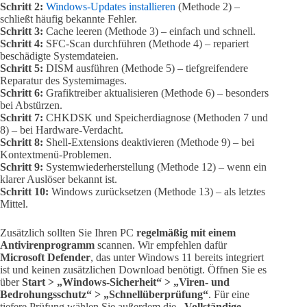
Schritt 2:
Windows-Updates installieren
(Methode 2) –
schließt häufig bekannte Fehler.
Schritt 3:
Cache leeren (Methode 3) – einfach und schnell.
Schritt 4:
SFC-Scan durchführen (Methode 4) – repariert
beschädigte Systemdateien.
Schritt 5:
DISM ausführen (Methode 5) – tiefgreifendere
Reparatur des Systemimages.
Schritt 6:
Grafiktreiber aktualisieren (Methode 6) – besonders
bei Abstürzen.
Schritt 7:
CHKDSK und Speicherdiagnose (Methoden 7 und
8) – bei Hardware-Verdacht.
Schritt 8:
Shell-Extensions deaktivieren (Methode 9) – bei
Kontextmenü-Problemen.
Schritt 9:
Systemwiederherstellung (Methode 12) – wenn ein
klarer Auslöser bekannt ist.
Schritt 10:
Windows zurücksetzen (Methode 13) – als letztes
Mittel.
Zusätzlich sollten Sie Ihren PC
regelmäßig mit einem
Antivirenprogramm
scannen. Wir empfehlen dafür
Microsoft Defender
, das unter Windows 11 bereits integriert
ist und keinen zusätzlichen Download benötigt. Öffnen Sie es
über
Start > „Windows-Sicherheit“ > „Viren- und
Bedrohungsschutz“ > „Schnellüberprüfung“
. Für eine
tiefere Prüfung wählen Sie außerdem die
„Vollständige