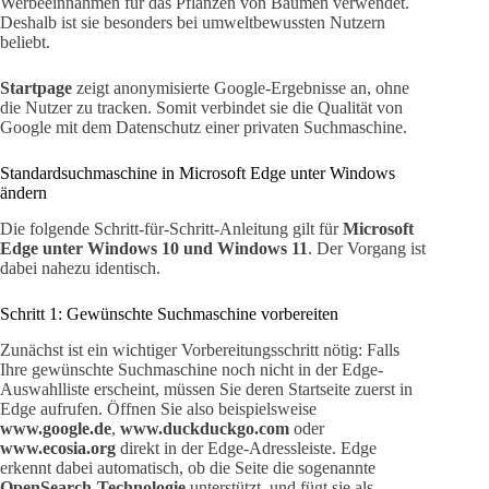
Werbeeinnahmen für das Pflanzen von Bäumen verwendet.
Deshalb ist sie besonders bei umweltbewussten Nutzern
beliebt.
Startpage
zeigt anonymisierte Google-Ergebnisse an, ohne
die Nutzer zu tracken. Somit verbindet sie die Qualität von
Google mit dem Datenschutz einer privaten Suchmaschine.
Standardsuchmaschine in Microsoft Edge unter Windows
ändern
Die folgende Schritt-für-Schritt-Anleitung gilt für
Microsoft
Edge unter Windows 10 und Windows 11
. Der Vorgang ist
dabei nahezu identisch.
Schritt 1: Gewünschte Suchmaschine vorbereiten
Zunächst ist ein wichtiger Vorbereitungsschritt nötig: Falls
Ihre gewünschte Suchmaschine noch nicht in der Edge-
Auswahlliste erscheint, müssen Sie deren Startseite zuerst in
Edge aufrufen. Öffnen Sie also beispielsweise
www.google.de
,
www.duckduckgo.com
oder
www.ecosia.org
direkt in der Edge-Adressleiste. Edge
erkennt dabei automatisch, ob die Seite die sogenannte
OpenSearch-Technologie
unterstützt, und fügt sie als