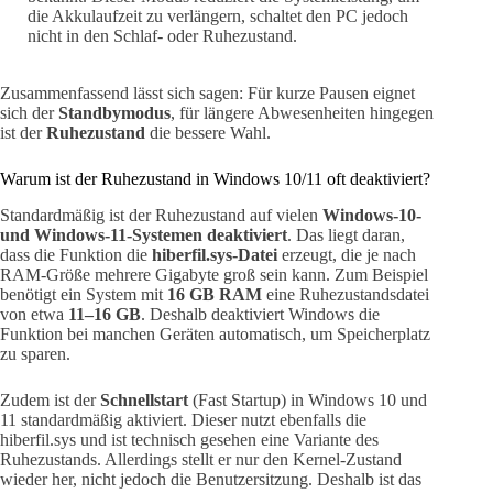
die Akkulaufzeit zu verlängern, schaltet den PC jedoch
nicht in den Schlaf- oder Ruhezustand.
Zusammenfassend lässt sich sagen: Für kurze Pausen eignet
sich der
Standbymodus
, für längere Abwesenheiten hingegen
ist der
Ruhezustand
die bessere Wahl.
Warum ist der Ruhezustand in Windows 10/11 oft deaktiviert?
Standardmäßig ist der Ruhezustand auf vielen
Windows-10-
und Windows-11-Systemen deaktiviert
. Das liegt daran,
dass die Funktion die
hiberfil.sys-Datei
erzeugt, die je nach
RAM-Größe mehrere Gigabyte groß sein kann. Zum Beispiel
benötigt ein System mit
16 GB RAM
eine Ruhezustandsdatei
von etwa
11–16 GB
. Deshalb deaktiviert Windows die
Funktion bei manchen Geräten automatisch, um Speicherplatz
zu sparen.
Zudem ist der
Schnellstart
(Fast Startup) in Windows 10 und
11 standardmäßig aktiviert. Dieser nutzt ebenfalls die
hiberfil.sys und ist technisch gesehen eine Variante des
Ruhezustands. Allerdings stellt er nur den Kernel-Zustand
wieder her, nicht jedoch die Benutzersitzung. Deshalb ist das