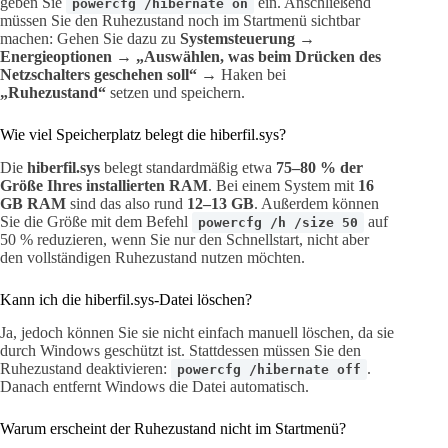
geben Sie
ein. Anschließend
powercfg /hibernate on
müssen Sie den Ruhezustand noch im Startmenü sichtbar
machen: Gehen Sie dazu zu
Systemsteuerung
→
Energieoptionen
→
„Auswählen, was beim Drücken des
Netzschalters geschehen soll“
→ Haken bei
„Ruhezustand“
setzen und speichern.
Wie viel Speicherplatz belegt die hiberfil.sys?
Die
hiberfil.sys
belegt standardmäßig etwa
75–80 % der
Größe Ihres installierten RAM
. Bei einem System mit
16
GB RAM
sind das also rund
12–13 GB
. Außerdem können
Sie die Größe mit dem Befehl
auf
powercfg /h /size 50
50 % reduzieren, wenn Sie nur den Schnellstart, nicht aber
den vollständigen Ruhezustand nutzen möchten.
Kann ich die hiberfil.sys-Datei löschen?
Ja, jedoch können Sie sie nicht einfach manuell löschen, da sie
durch Windows geschützt ist. Stattdessen müssen Sie den
Ruhezustand deaktivieren:
.
powercfg /hibernate off
Danach entfernt Windows die Datei automatisch.
Warum erscheint der Ruhezustand nicht im Startmenü?