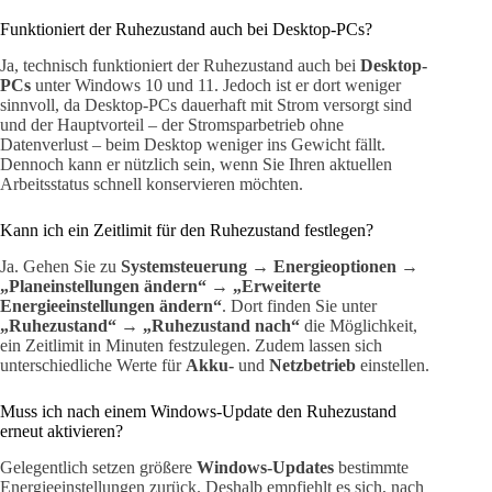
Funktioniert der Ruhezustand auch bei Desktop-PCs?
Ja, technisch funktioniert der Ruhezustand auch bei
Desktop-
PCs
unter Windows 10 und 11. Jedoch ist er dort weniger
sinnvoll, da Desktop-PCs dauerhaft mit Strom versorgt sind
und der Hauptvorteil – der Stromsparbetrieb ohne
Datenverlust – beim Desktop weniger ins Gewicht fällt.
Dennoch kann er nützlich sein, wenn Sie Ihren aktuellen
Arbeitsstatus schnell konservieren möchten.
Kann ich ein Zeitlimit für den Ruhezustand festlegen?
Ja. Gehen Sie zu
Systemsteuerung
→
Energieoptionen
→
„Planeinstellungen ändern“
→
„Erweiterte
Energieeinstellungen ändern“
. Dort finden Sie unter
„Ruhezustand“
→
„Ruhezustand nach“
die Möglichkeit,
ein Zeitlimit in Minuten festzulegen. Zudem lassen sich
unterschiedliche Werte für
Akku-
und
Netzbetrieb
einstellen.
Muss ich nach einem Windows-Update den Ruhezustand
erneut aktivieren?
Gelegentlich setzen größere
Windows-Updates
bestimmte
Energieeinstellungen zurück. Deshalb empfiehlt es sich, nach