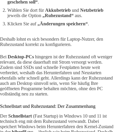
geschehen soll“
.
Wählen Sie dort für
Akkubetrieb
und
Netzbetrieb
jeweils die Option
„Ruhezustand“
aus.
Klicken Sie auf
„Änderungen speichern“
.
Deshalb lohnt es sich besonders für Laptop-Nutzer, den
Ruhezustand korrekt zu konfigurieren.
Bei
Desktop-PCs
hingegen ist der Ruhezustand oft weniger
relevant, da diese dauerhaft mit Strom versorgt werden.
Zudem sind SSDs und schnelle Festplatten heute weit
verbreitet, weshalb das Herunterfahren und Neustarten
ebenfalls sehr schnell geht. Allerdings kann der Ruhezustand
auch am Desktop sinnvoll sein, wenn Sie häufig Ihre
geöffneten Programme behalten möchten, ohne den PC
vollständig neu zu starten.
Schnellstart und Ruhezustand: Der Zusammenhang
Der
Schnellstart
(Fast Startup) in Windows 10 und 11 ist
technisch eng mit dem Ruhezustand verwandt. Dabei
speichert Windows beim Herunterfahren den Kernel-Zustand
in der
hiberfil.sys
– ähnlich wie beim Ruhezustand. Deshalb