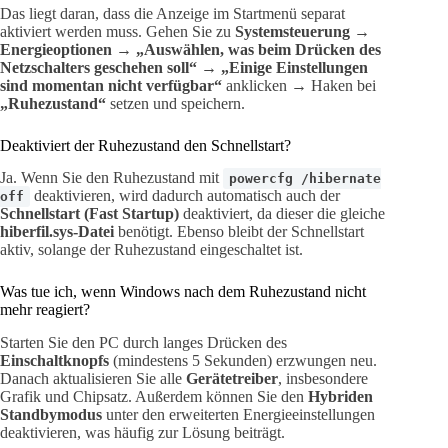
Das liegt daran, dass die Anzeige im Startmenü separat
aktiviert werden muss. Gehen Sie zu
Systemsteuerung
→
Energieoptionen
→
„Auswählen, was beim Drücken des
Netzschalters geschehen soll“
→
„Einige Einstellungen
sind momentan nicht verfügbar“
anklicken → Haken bei
„Ruhezustand“
setzen und speichern.
Deaktiviert der Ruhezustand den Schnellstart?
Ja. Wenn Sie den Ruhezustand mit
powercfg /hibernate
deaktivieren, wird dadurch automatisch auch der
off
Schnellstart (Fast Startup)
deaktiviert, da dieser die gleiche
hiberfil.sys-Datei
benötigt. Ebenso bleibt der Schnellstart
aktiv, solange der Ruhezustand eingeschaltet ist.
Was tue ich, wenn Windows nach dem Ruhezustand nicht
mehr reagiert?
Starten Sie den PC durch langes Drücken des
Einschaltknopfs
(mindestens 5 Sekunden) erzwungen neu.
Danach aktualisieren Sie alle
Gerätetreiber
, insbesondere
Grafik und Chipsatz. Außerdem können Sie den
Hybriden
Standbymodus
unter den erweiterten Energieeinstellungen
deaktivieren, was häufig zur Lösung beiträgt.