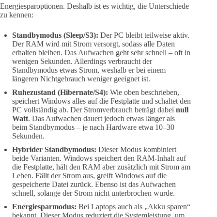
Energiesparoptionen. Deshalb ist es wichtig, die Unterschiede
zu kennen:
Standbymodus (Sleep/S3):
Der PC bleibt teilweise aktiv.
Der RAM wird mit Strom versorgt, sodass alle Daten
erhalten bleiben. Das Aufwachen geht sehr schnell – oft in
wenigen Sekunden. Allerdings verbraucht der
Standbymodus etwas Strom, weshalb er bei einem
längeren Nichtgebrauch weniger geeignet ist.
Ruhezustand (Hibernate/S4):
Wie oben beschrieben,
speichert Windows alles auf die Festplatte und schaltet den
PC vollständig ab. Der Stromverbrauch beträgt dabei
null
Watt
. Das Aufwachen dauert jedoch etwas länger als
beim Standbymodus – je nach Hardware etwa 10–30
Sekunden.
Hybrider Standbymodus:
Dieser Modus kombiniert
beide Varianten. Windows speichert den RAM-Inhalt auf
die Festplatte, hält den RAM aber zusätzlich mit Strom am
Leben. Fällt der Strom aus, greift Windows auf die
gespeicherte Datei zurück. Ebenso ist das Aufwachen
schnell, solange der Strom nicht unterbrochen wurde.
Energiesparmodus:
Bei Laptops auch als „Akku sparen“
bekannt. Dieser Modus reduziert die Systemleistung, um