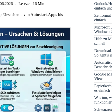
Outlook/Ho
.06.2026
Lesezeit
16 Min
einfach und
e Ursachen – von Autostart-Apps bis
Zeitformat
einfach
Microsoft 
Windows: S
Hilfe zu M
schnell
Download-B
So geht’s 
Automatis
Benachrich
Google Map
View
Papierkorb
es einfach
Was tun, w
funktionie
Schwarzen