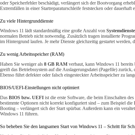
oder Speicherfehler beschädigt, verlängert sich der Bootvorgang erh
Extremfällen in einer Startreparaturschleife feststecken oder dauerhaft
Zu viele Hintergrunddienste
Windows 11 lädt standardmäßig eine große Anzahl von
Systemdienst
normalen Betrieb nicht notwendig. Zusätzlich tragen installierte Prog
im Hintergrund laufen. Je mehr Dienste gleichzeitig gestartet werden, 
Zu wenig Arbeitsspeicher (RAM)
Haben Sie weniger als
8 GB RAM
verbaut, kann Windows 11 bereits 
greift das Betriebssystem auf die Auslagerungsdatei (Pagefile) zurück, 
Ebenso führt defekter oder falsch eingesteckter Arbeitsspeicher zu l
BIOS/UEFI-Einstellungen nicht optimiert
Das
BIOS bzw. UEFI
ist die erste Software, die beim Einschalten d
bestimmte Optionen nicht korrekt konfiguriert sind – zum Beispiel die 
Booting – verlängert sich der Start spürbar. Außerdem kann ein veralt
Windows 11 führen.
So beheben Sie den langsamen Start von Windows 11 – Schritt für Schr