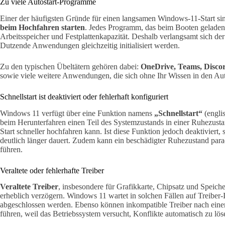
Zu viele Autostart-Programme
Einer der häufigsten Gründe für einen langsamen Windows-11-Start s
beim Hochfahren starten
. Jedes Programm, das beim Booten geladen 
Arbeitsspeicher und Festplattenkapazität. Deshalb verlangsamt sich de
Dutzende Anwendungen gleichzeitig initialisiert werden.
Zu den typischen Übeltätern gehören dabei:
OneDrive, Teams, Discor
sowie viele weitere Anwendungen, die sich ohne Ihr Wissen in den Aut
Schnellstart ist deaktiviert oder fehlerhaft konfiguriert
Windows 11 verfügt über eine Funktion namens
„Schnellstart“
(englis
beim Herunterfahren einen Teil des Systemzustands in einer Ruhezust
Start schneller hochfahren kann. Ist diese Funktion jedoch deaktiviert,
deutlich länger dauert. Zudem kann ein beschädigter Ruhezustand par
führen.
Veraltete oder fehlerhafte Treiber
Veraltete Treiber
, insbesondere für Grafikkarte, Chipsatz und Speich
erheblich verzögern. Windows 11 wartet in solchen Fällen auf Treiber-In
abgeschlossen werden. Ebenso können inkompatible Treiber nach ei
führen, weil das Betriebssystem versucht, Konflikte automatisch zu lös