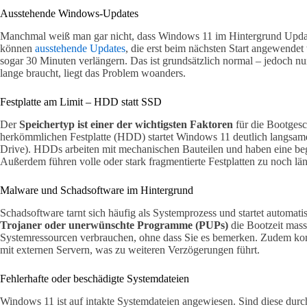
Ausstehende Windows-Updates
Manchmal weiß man gar nicht, dass Windows 11 im Hintergrund Updates 
können
ausstehende Updates
, die erst beim nächsten Start angewende
sogar 30 Minuten verlängern. Das ist grundsätzlich normal – jedoch 
lange braucht, liegt das Problem woanders.
Festplatte am Limit – HDD statt SSD
Der
Speichertyp ist einer der wichtigsten Faktoren
für die Bootgesc
herkömmlichen Festplatte (HDD) startet Windows 11 deutlich langsamer
Drive). HDDs arbeiten mit mechanischen Bauteilen und haben eine be
Außerdem führen volle oder stark fragmentierte Festplatten zu noch lä
Malware und Schadsoftware im Hintergrund
Schadsoftware tarnt sich häufig als Systemprozess und startet autom
Trojaner oder unerwünschte Programme (PUPs)
die Bootzeit massi
Systemressourcen verbrauchen, ohne dass Sie es bemerken. Zudem ko
mit externen Servern, was zu weiteren Verzögerungen führt.
Fehlerhafte oder beschädigte Systemdateien
Windows 11 ist auf intakte Systemdateien angewiesen. Sind diese durch