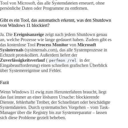
Tool von Microsoft, das alle Systemdateien erneuert, ohne
persönliche Daten oder Programme zu entfernen.
Gibt es ein Tool, das automatisch erkennt, was den Shutdown
von Windows 11 blockiert?
Ja. Die
Ereignisanzeige
zeigt nach jedem Shutdown genau
an, welche Prozesse wie lange gedauert haben. Zudem gibt es
das kostenlose Tool
Process Monitor
von
Microsoft
Sysinternals
(sysinternals.com), das alle Systemprozesse in
Echtzeit protokolliert. Außerdem liefert der
Zuverlässigkeitsverlauf
(
in der
perfmon /rel
Eingabeaufforderung) einen schnellen grafischen Überblick
über Systemereignisse und Fehler.
Fazit
Wenn Windows 11 ewig zum Herunterfahren braucht, liegt
das fast immer an einer lösbaren Ursache: blockierende
Dienste, fehlerhafte Treiber, der Schnellstart oder beschädigte
Systemdateien. Durch systematisches Vorgehen – vom Task-
Manager über die Registry bis zur Systemreparatur – lassen
sich diese Probleme gezielt beheben.