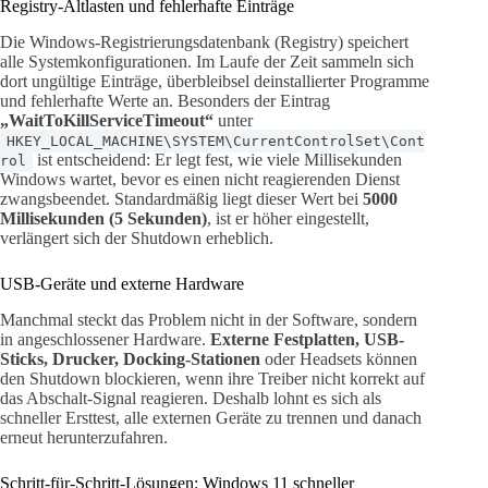
Registry-Altlasten und fehlerhafte Einträge
Die Windows-Registrierungsdatenbank (Registry) speichert
alle Systemkonfigurationen. Im Laufe der Zeit sammeln sich
dort ungültige Einträge, überbleibsel deinstallierter Programme
und fehlerhafte Werte an. Besonders der Eintrag
„WaitToKillServiceTimeout“
unter
HKEY_LOCAL_MACHINE\SYSTEM\CurrentControlSet\Cont
ist entscheidend: Er legt fest, wie viele Millisekunden
rol
Windows wartet, bevor es einen nicht reagierenden Dienst
zwangsbeendet. Standardmäßig liegt dieser Wert bei
5000
Millisekunden (5 Sekunden)
, ist er höher eingestellt,
verlängert sich der Shutdown erheblich.
USB-Geräte und externe Hardware
Manchmal steckt das Problem nicht in der Software, sondern
in angeschlossener Hardware.
Externe Festplatten, USB-
Sticks, Drucker, Docking-Stationen
oder Headsets können
den Shutdown blockieren, wenn ihre Treiber nicht korrekt auf
das Abschalt-Signal reagieren. Deshalb lohnt es sich als
schneller Ersttest, alle externen Geräte zu trennen und danach
erneut herunterzufahren.
Schritt-für-Schritt-Lösungen: Windows 11 schneller