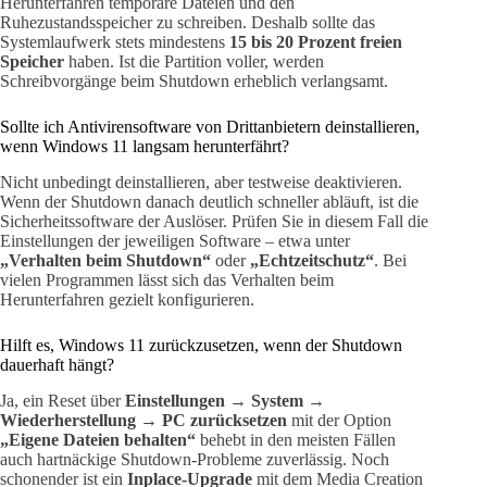
Herunterfahren temporäre Dateien und den
Ruhezustandsspeicher zu schreiben. Deshalb sollte das
Systemlaufwerk stets mindestens
15 bis 20 Prozent freien
Speicher
haben. Ist die Partition voller, werden
Schreibvorgänge beim Shutdown erheblich verlangsamt.
Sollte ich Antivirensoftware von Drittanbietern deinstallieren,
wenn Windows 11 langsam herunterfährt?
Nicht unbedingt deinstallieren, aber testweise deaktivieren.
Wenn der Shutdown danach deutlich schneller abläuft, ist die
Sicherheitssoftware der Auslöser. Prüfen Sie in diesem Fall die
Einstellungen der jeweiligen Software – etwa unter
„Verhalten beim Shutdown“
oder
„Echtzeitschutz“
. Bei
vielen Programmen lässt sich das Verhalten beim
Herunterfahren gezielt konfigurieren.
Hilft es, Windows 11 zurückzusetzen, wenn der Shutdown
dauerhaft hängt?
Ja, ein Reset über
Einstellungen → System →
Wiederherstellung → PC zurücksetzen
mit der Option
„Eigene Dateien behalten“
behebt in den meisten Fällen
auch hartnäckige Shutdown-Probleme zuverlässig. Noch
schonender ist ein
Inplace-Upgrade
mit dem Media Creation