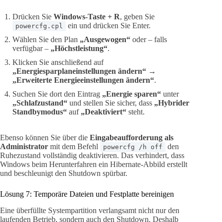
Drücken Sie
Windows-Taste + R
, geben Sie
ein und drücken Sie Enter.
powercfg.cpl
Wählen Sie den Plan
„Ausgewogen“
oder – falls
verfügbar –
„Höchstleistung“
.
Klicken Sie anschließend auf
„Energiesparplaneinstellungen ändern“
→
„Erweiterte Energieeinstellungen ändern“
.
Suchen Sie dort den Eintrag
„Energie sparen“
unter
„Schlafzustand“
und stellen Sie sicher, dass
„Hybrider
Standbymodus“
auf
„Deaktiviert“
steht.
Ebenso können Sie über die
Eingabeaufforderung als
Administrator
mit dem Befehl
den
powercfg /h off
Ruhezustand vollständig deaktivieren. Das verhindert, dass
Windows beim Herunterfahren ein Hibernate-Abbild erstellt
und beschleunigt den Shutdown spürbar.
Lösung 7: Temporäre Dateien und Festplatte bereinigen
Eine überfüllte Systempartition verlangsamt nicht nur den
laufenden Betrieb, sondern auch den Shutdown. Deshalb