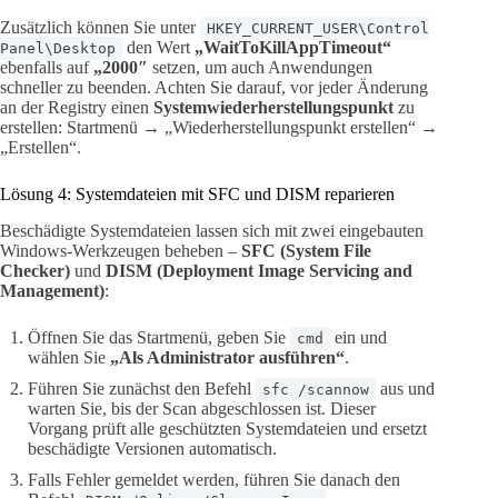
Zusätzlich können Sie unter
HKEY_CURRENT_USER\Control
den Wert
„WaitToKillAppTimeout“
Panel\Desktop
ebenfalls auf
„2000″
setzen, um auch Anwendungen
schneller zu beenden. Achten Sie darauf, vor jeder Änderung
an der Registry einen
Systemwiederherstellungspunkt
zu
erstellen: Startmenü → „Wiederherstellungspunkt erstellen“ →
„Erstellen“.
Lösung 4: Systemdateien mit SFC und DISM reparieren
Beschädigte Systemdateien lassen sich mit zwei eingebauten
Windows-Werkzeugen beheben –
SFC (System File
Checker)
und
DISM (Deployment Image Servicing and
Management)
:
Öffnen Sie das Startmenü, geben Sie
ein und
cmd
wählen Sie
„Als Administrator ausführen“
.
Führen Sie zunächst den Befehl
aus und
sfc /scannow
warten Sie, bis der Scan abgeschlossen ist. Dieser
Vorgang prüft alle geschützten Systemdateien und ersetzt
beschädigte Versionen automatisch.
Falls Fehler gemeldet werden, führen Sie danach den