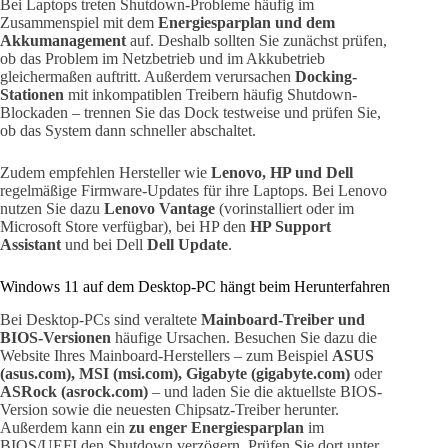
Bei Laptops treten Shutdown-Probleme häufig im
Zusammenspiel mit dem
Energiesparplan und dem
Akkumanagement
auf. Deshalb sollten Sie zunächst prüfen,
ob das Problem im Netzbetrieb und im Akkubetrieb
gleichermaßen auftritt. Außerdem verursachen
Docking-
Stationen
mit inkompatiblen Treibern häufig Shutdown-
Blockaden – trennen Sie das Dock testweise und prüfen Sie,
ob das System dann schneller abschaltet.
Zudem empfehlen Hersteller wie
Lenovo, HP und Dell
regelmäßige Firmware-Updates für ihre Laptops. Bei Lenovo
nutzen Sie dazu
Lenovo Vantage
(vorinstalliert oder im
Microsoft Store verfügbar), bei HP den
HP Support
Assistant
und bei Dell
Dell Update
.
Windows 11 auf dem Desktop-PC hängt beim Herunterfahren
Bei Desktop-PCs sind veraltete
Mainboard-Treiber und
BIOS-Versionen
häufige Ursachen. Besuchen Sie dazu die
Website Ihres Mainboard-Herstellers – zum Beispiel
ASUS
(asus.com), MSI (msi.com), Gigabyte (gigabyte.com)
oder
ASRock (asrock.com)
– und laden Sie die aktuellste BIOS-
Version sowie die neuesten Chipsatz-Treiber herunter.
Außerdem kann ein
zu enger Energiesparplan
im
BIOS/UEFI den Shutdown verzögern. Prüfen Sie dort unter