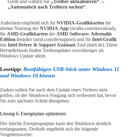
Gerät und wählen Sie
„Treiber aktualisieren“
→
„Automatisch nach Treibern suchen“
.
Außerdem empfiehlt sich für
NVIDIA-Grafikkarten
die
direkte Nutzung der
NVIDIA-App
(nvidia.com/download),
für
AMD-Grafikkarten
der
AMD Software: Adrenalin
Edition
-Installer (amd.com/de/support) und für
Intel-Grafik
das
Intel Driver & Support Assistant
-Tool (intel.de). Diese
Herstellertools finden Treiberupdates zuverlässiger als
Windows Update allein.
Lesetipp:
Bootfähigen USB-Stick unter Windows 11
und Windows 10 klonen
Zudem sollten Sie nach dem Update eines Treibers stets
prüfen, ob der Shutdown-Vorgang sich verbessert hat, bevor
Sie zum nächsten Schritt übergehen.
Lösung 6: Energieplan optimieren
Der falsche Energiesparplan kann den Shutdown deutlich
verlangsamen. Deshalb empfiehlt sich die folgende
Vorgehensweise: