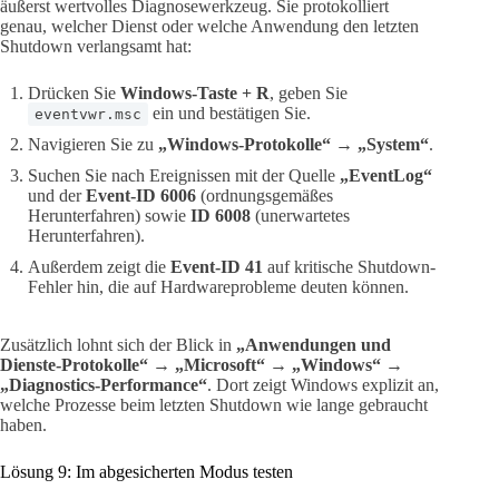
äußerst wertvolles Diagnosewerkzeug. Sie protokolliert
genau, welcher Dienst oder welche Anwendung den letzten
Shutdown verlangsamt hat:
Drücken Sie
Windows-Taste + R
, geben Sie
ein und bestätigen Sie.
eventvwr.msc
Navigieren Sie zu
„Windows-Protokolle“ → „System“
.
Suchen Sie nach Ereignissen mit der Quelle
„EventLog“
und der
Event-ID 6006
(ordnungsgemäßes
Herunterfahren) sowie
ID 6008
(unerwartetes
Herunterfahren).
Außerdem zeigt die
Event-ID 41
auf kritische Shutdown-
Fehler hin, die auf Hardwareprobleme deuten können.
Zusätzlich lohnt sich der Blick in
„Anwendungen und
Dienste-Protokolle“ → „Microsoft“ → „Windows“ →
„Diagnostics-Performance“
. Dort zeigt Windows explizit an,
welche Prozesse beim letzten Shutdown wie lange gebraucht
haben.
Lösung 9: Im abgesicherten Modus testen