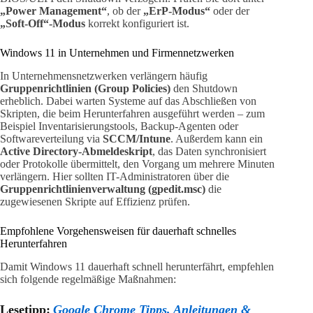
„Power Management“
, ob der
„ErP-Modus“
oder der
„Soft-Off“-Modus
korrekt konfiguriert ist.
Windows 11 in Unternehmen und Firmennetzwerken
In Unternehmensnetzwerken verlängern häufig
Gruppenrichtlinien (Group Policies)
den Shutdown
erheblich. Dabei warten Systeme auf das Abschließen von
Skripten, die beim Herunterfahren ausgeführt werden – zum
Beispiel Inventarisierungstools, Backup-Agenten oder
Softwareverteilung via
SCCM/Intune
. Außerdem kann ein
Active Directory-Abmeldeskript
, das Daten synchronisiert
oder Protokolle übermittelt, den Vorgang um mehrere Minuten
verlängern. Hier sollten IT-Administratoren über die
Gruppenrichtlinienverwaltung (gpedit.msc)
die
zugewiesenen Skripte auf Effizienz prüfen.
Empfohlene Vorgehensweisen für dauerhaft schnelles
Herunterfahren
Damit Windows 11 dauerhaft schnell herunterfährt, empfehlen
sich folgende regelmäßige Maßnahmen:
Lesetipp:
Google Chrome Tipps, Anleitungen &