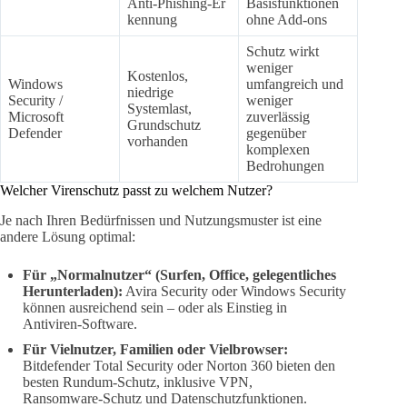
Anti‑Phishing‑Er
Basisfunktionen
kennung
ohne Add-ons
Schutz wirkt
weniger
Kostenlos,
Windows
umfangreich und
niedrige
Security /
weniger
Systemlast,
Microsoft
zuverlässig
Grundschutz
Defender
gegenüber
vorhanden
komplexen
Bedrohungen
Welcher Virenschutz passt zu welchem Nutzer?
Je nach Ihren Bedürfnissen und Nutzungsmuster ist eine
andere Lösung optimal:
Für „Normalnutzer“ (Surfen, Office, gelegentliches
Herunterladen):
Avira Security oder Windows Security
können ausreichend sein – oder als Einstieg in
Antiviren‑Software.
Für Vielnutzer, Familien oder Vielbrowser:
Bitdefender Total Security oder Norton 360 bieten den
besten Rundum‑Schutz, inklusive VPN,
Ransomware‑Schutz und Datenschutzfunktionen.