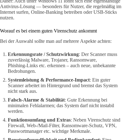
Daher: Auch unter Windows 11 lohnt sich eine eigenständige
Antivirus‑Lösung — besonders für Nutzer, die regelmäßig im
Internet surfen, Online‑Banking betreiben oder USB‑Sticks
nutzen.
Worauf es bei einem guten Virenschutz ankommt
Bei der Auswahl sollte man auf mehrere Aspekte achten:
Erkennungsrate / Schutzwirkung
: Der Scanner muss
zuverlässig Malware, Trojaner, Ransomware,
Phishing‑Links etc. erkennen – auch neue, unbekannte
Bedrohungen.
Systemleistung & Performance‑Impact
: Ein guter
Scanner arbeitet im Hintergrund und bremst das System
nicht stark aus.
Falsch‑Alarme & Stabilität
: Gute Erkennung bei
minimalen Fehlalarmen; das System darf nicht instabil
werden.
Funktionsumfang und Extras
: Neben Virenschutz sind
Firewall, Web‑/Mail‑Filter, Ransomware‑Schutz, VPN,
Passwortmanager etc. wichtige Merkmale.
Benutzerfreundlichkeit und Bedienkomfort
: Eine