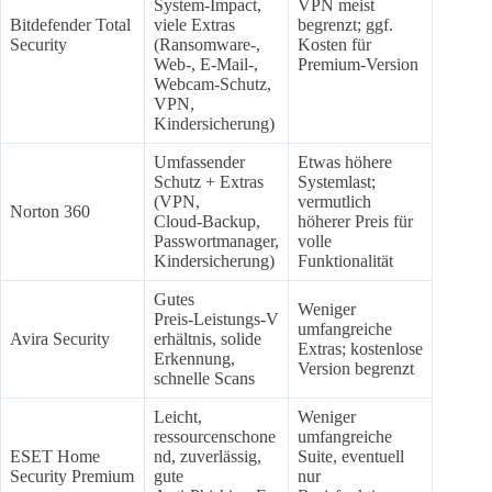
System‑Impact,
VPN meist
Bitdefender Total
viele Extras
begrenzt; ggf.
Security
(Ransomware‑,
Kosten für
Web‑, E‑Mail‑,
Premium‑Version
Webcam‑Schutz,
VPN,
Kindersicherung)
Umfassender
Etwas höhere
Schutz + Extras
Systemlast;
(VPN,
vermutlich
Norton 360
Cloud‑Backup,
höherer Preis für
Passwortmanager,
volle
Kindersicherung)
Funktionalität
Gutes
Weniger
Preis‑Leistungs‑V
umfangreiche
Avira Security
erhältnis, solide
Extras; kostenlose
Erkennung,
Version begrenzt
schnelle Scans
Leicht,
Weniger
ressourcenschone
umfangreiche
ESET Home
nd, zuverlässig,
Suite, eventuell
Security Premium
gute
nur