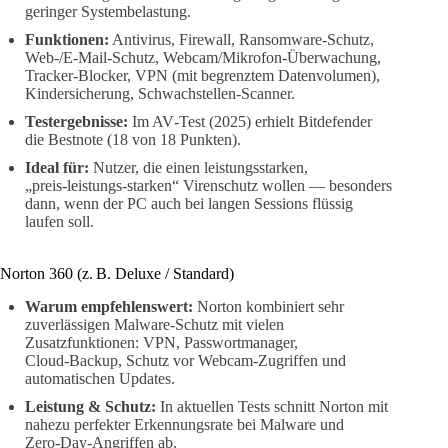
geringer Systembelastung.
Funktionen:
Antivirus, Firewall, Ransomware‑Schutz,
Web-/E‑Mail‑Schutz, Webcam/Mikrofon‑Überwachung,
Tracker‑Blocker, VPN (mit begrenztem Datenvolumen),
Kindersicherung, Schwachstellen‑Scanner.
Testergebnisse:
Im AV‑Test (2025) erhielt Bitdefender
die Bestnote (18 von 18 Punkten).
Ideal für:
Nutzer, die einen leistungsstarken,
„preis‑leistungs‑starken“ Virenschutz wollen — besonders
dann, wenn der PC auch bei langen Sessions flüssig
laufen soll.
Norton 360 (z. B. Deluxe / Standard)
Warum empfehlenswert:
Norton kombiniert sehr
zuverlässigen Malware‑Schutz mit vielen
Zusatzfunktionen: VPN, Passwortmanager,
Cloud‑Backup, Schutz vor Webcam‑Zugriffen und
automatischen Updates.
Leistung & Schutz:
In aktuellen Tests schnitt Norton mit
nahezu perfekter Erkennungsrate bei Malware und
Zero‑Day‑Angriffen ab.