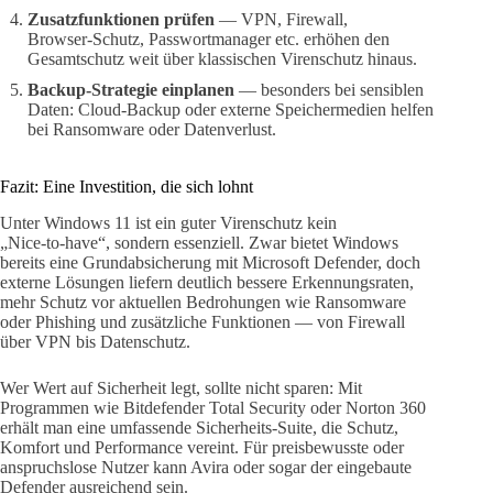
Zusatzfunktionen prüfen
— VPN, Firewall,
Browser‑Schutz, Passwortmanager etc. erhöhen den
Gesamt­schutz weit über klassischen Virenschutz hinaus.
Backup‑Strategie einplanen
— besonders bei sensiblen
Daten: Cloud‑Backup oder externe Speichermedien helfen
bei Ransomware oder Datenverlust.
Fazit: Eine Investition, die sich lohnt
Unter Windows 11 ist ein guter Virenschutz kein
„Nice‑to‑have“, sondern essenziell. Zwar bietet Windows
bereits eine Grundabsicherung mit Microsoft Defender, doch
externe Lösungen liefern deutlich bessere Erkennungsraten,
mehr Schutz vor aktuellen Bedrohungen wie Ransomware
oder Phishing und zusätzliche Funktionen — von Firewall
über VPN bis Datenschutz.
Wer Wert auf Sicherheit legt, sollte nicht sparen: Mit
Programmen wie Bitdefender Total Security oder Norton 360
erhält man eine umfassende Sicherheits‑Suite, die Schutz,
Komfort und Performance vereint. Für preisbewusste oder
anspruchslose Nutzer kann Avira oder sogar der eingebaute
Defender ausreichend sein.