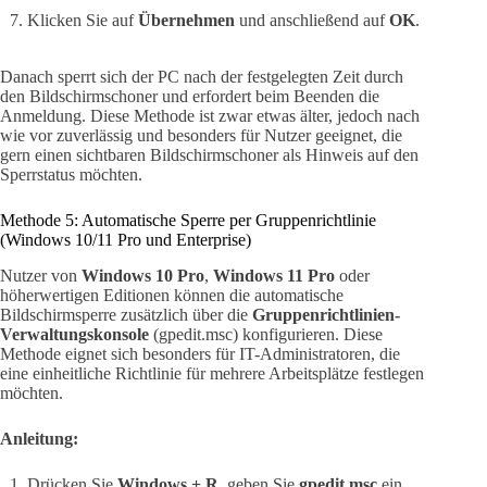
Klicken Sie auf
Übernehmen
und anschließend auf
OK
.
Danach sperrt sich der PC nach der festgelegten Zeit durch
den Bildschirmschoner und erfordert beim Beenden die
Anmeldung. Diese Methode ist zwar etwas älter, jedoch nach
wie vor zuverlässig und besonders für Nutzer geeignet, die
gern einen sichtbaren Bildschirmschoner als Hinweis auf den
Sperrstatus möchten.
Methode 5: Automatische Sperre per Gruppenrichtlinie
(Windows 10/11 Pro und Enterprise)
Nutzer von
Windows 10 Pro
,
Windows 11 Pro
oder
höherwertigen Editionen können die automatische
Bildschirmsperre zusätzlich über die
Gruppenrichtlinien-
Verwaltungskonsole
(gpedit.msc) konfigurieren. Diese
Methode eignet sich besonders für IT-Administratoren, die
eine einheitliche Richtlinie für mehrere Arbeitsplätze festlegen
möchten.
Anleitung:
Drücken Sie
Windows + R
, geben Sie
gpedit.msc
ein