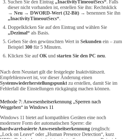
Suchen Sie den Eintrag
„InactivityTimeoutSecs“
. Falls
dieser nicht vorhanden ist, erstellen Sie ihn: Rechtsklick
→
Neu → DWORD-Wert (32-Bit)
→ benennen Sie ihn
„InactivityTimeoutSecs“
.
Doppelklicken Sie auf den Eintrag und wählen Sie
„Dezimal“
als Basis.
Geben Sie den gewünschten Wert in
Sekunden
ein – zum
Beispiel
300
für 5 Minuten.
Klicken Sie auf
OK
und
starten Sie den PC neu
.
Nach dem Neustart gilt die festgelegte Inaktivitätszeit.
Empfehlenswert ist, vor dieser Änderung einen
Systemwiederherstellungspunkt
zu erstellen, damit Sie im
Fehlerfall die Einstellungen rückgängig machen können.
Methode 7: Anwesenheitserkennung „Sperren nach
Weggehen“ in Windows 11
Windows 11 bietet auf kompatiblen Geräten eine noch
modernere Form der automatischen Sperre: die
hardwarebasierte Anwesenheitserkennung
(englisch:
„Lock on Leave“ oder „Human Presence Detection“, kurz