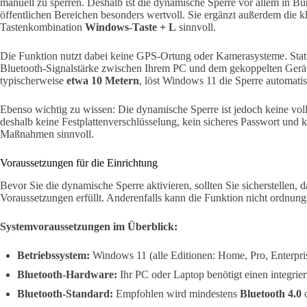
manuell zu sperren. Deshalb ist die dynamische Sperre vor allem in
öffentlichen Bereichen besonders wertvoll. Sie ergänzt außerdem die k
Tastenkombination
Windows-Taste + L
sinnvoll.
Die Funktion nutzt dabei keine GPS-Ortung oder Kamerasysteme. Stattde
Bluetooth-Signalstärke zwischen Ihrem PC und dem gekoppelten Gerät.
typischerweise
etwa 10 Metern
, löst Windows 11 die Sperre automatis
Ebenso wichtig zu wissen: Die dynamische Sperre ist jedoch keine volls
deshalb keine Festplattenverschlüsselung, kein sicheres Passwort und 
Maßnahmen sinnvoll.
Voraussetzungen für die Einrichtung
Bevor Sie die dynamische Sperre aktivieren, sollten Sie sicherstellen, 
Voraussetzungen erfüllt. Anderenfalls kann die Funktion nicht ordnun
Systemvoraussetzungen im Überblick:
Betriebssystem:
Windows 11 (alle Editionen: Home, Pro, Enterpri
Bluetooth-Hardware:
Ihr PC oder Laptop benötigt einen integrie
Bluetooth-Standard:
Empfohlen wird mindestens
Bluetooth 4.0
o