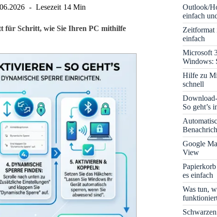
Outlook/Ho
.06.2026
Lesezeit
14 Min
einfach und
für Schritt, wie Sie Ihren PC mithilfe
Zeitformat
einfach
Microsoft 
Windows: S
Hilfe zu M
schnell
Download-B
So geht’s 
Automatis
Benachrich
Google Map
View
Papierkorb
es einfach
Was tun, w
funktionie
Schwarzen