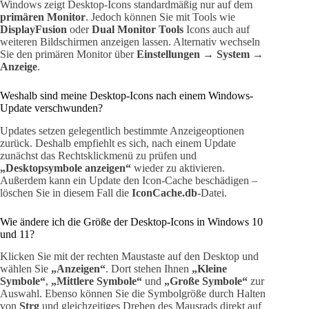
Windows zeigt Desktop-Icons standardmäßig nur auf dem
primären Monitor
. Jedoch können Sie mit Tools wie
DisplayFusion
oder
Dual Monitor Tools
Icons auch auf
weiteren Bildschirmen anzeigen lassen. Alternativ wechseln
Sie den primären Monitor über
Einstellungen → System →
Anzeige
.
Weshalb sind meine Desktop-Icons nach einem Windows-
Update verschwunden?
Updates setzen gelegentlich bestimmte Anzeigeoptionen
zurück. Deshalb empfiehlt es sich, nach einem Update
zunächst das Rechtsklickmenü zu prüfen und
„Desktopsymbole anzeigen“
wieder zu aktivieren.
Außerdem kann ein Update den Icon-Cache beschädigen –
löschen Sie in diesem Fall die
IconCache.db
-Datei.
Wie ändere ich die Größe der Desktop-Icons in Windows 10
und 11?
Klicken Sie mit der rechten Maustaste auf den Desktop und
wählen Sie
„Anzeigen“
. Dort stehen Ihnen
„Kleine
Symbole“
,
„Mittlere Symbole“
und
„Große Symbole“
zur
Auswahl. Ebenso können Sie die Symbolgröße durch Halten
von
Strg
und gleichzeitiges Drehen des Mausrads direkt auf