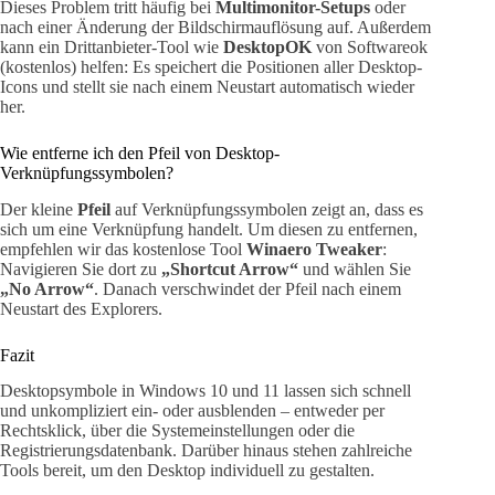
Dieses Problem tritt häufig bei
Multimonitor-Setups
oder
nach einer Änderung der Bildschirmauflösung auf. Außerdem
kann ein Drittanbieter-Tool wie
DesktopOK
von Softwareok
(kostenlos) helfen: Es speichert die Positionen aller Desktop-
Icons und stellt sie nach einem Neustart automatisch wieder
her.
Wie entferne ich den Pfeil von Desktop-
Verknüpfungssymbolen?
Der kleine
Pfeil
auf Verknüpfungssymbolen zeigt an, dass es
sich um eine Verknüpfung handelt. Um diesen zu entfernen,
empfehlen wir das kostenlose Tool
Winaero Tweaker
:
Navigieren Sie dort zu
„Shortcut Arrow“
und wählen Sie
„No Arrow“
. Danach verschwindet der Pfeil nach einem
Neustart des Explorers.
Fazit
Desktopsymbole in Windows 10 und 11 lassen sich schnell
und unkompliziert ein- oder ausblenden – entweder per
Rechtsklick, über die Systemeinstellungen oder die
Registrierungsdatenbank. Darüber hinaus stehen zahlreiche
Tools bereit, um den Desktop individuell zu gestalten.