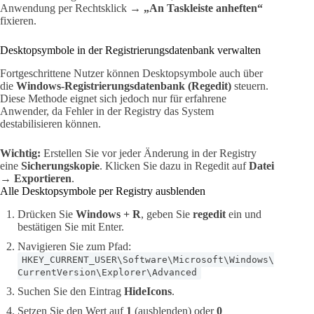
Anwendung per Rechtsklick →
„An Taskleiste anheften“
fixieren.
Desktopsymbole in der Registrierungsdatenbank verwalten
Fortgeschrittene Nutzer können Desktopsymbole auch über
die
Windows-Registrierungsdatenbank (Regedit)
steuern.
Diese Methode eignet sich jedoch nur für erfahrene
Anwender, da Fehler in der Registry das System
destabilisieren können.
Wichtig:
Erstellen Sie vor jeder Änderung in der Registry
eine
Sicherungskopie
. Klicken Sie dazu in Regedit auf
Datei
→ Exportieren
.
Alle Desktopsymbole per Registry ausblenden
Drücken Sie
Windows + R
, geben Sie
regedit
ein und
bestätigen Sie mit Enter.
Navigieren Sie zum Pfad:
HKEY_CURRENT_USER\Software\Microsoft\Windows\
CurrentVersion\Explorer\Advanced
Suchen Sie den Eintrag
HideIcons
.
Setzen Sie den Wert auf
1
(ausblenden) oder
0