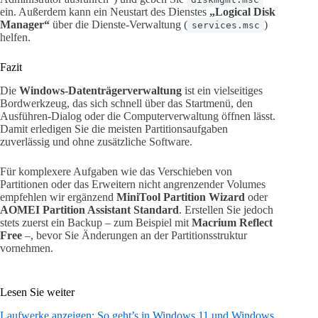
ein. Außerdem kann ein Neustart des Dienstes
„Logical Disk
Manager“
über die Dienste-Verwaltung (
)
services.msc
helfen.
Fazit
Die
Windows-Datenträgerverwaltung
ist ein vielseitiges
Bordwerkzeug, das sich schnell über das Startmenü, den
Ausführen-Dialog oder die Computerverwaltung öffnen lässt.
Damit erledigen Sie die meisten Partitionsaufgaben
zuverlässig und ohne zusätzliche Software.
Für komplexere Aufgaben wie das Verschieben von
Partitionen oder das Erweitern nicht angrenzender Volumes
empfehlen wir ergänzend
MiniTool Partition Wizard
oder
AOMEI Partition Assistant Standard
. Erstellen Sie jedoch
stets zuerst ein Backup – zum Beispiel mit
Macrium Reflect
Free
–, bevor Sie Änderungen an der Partitionsstruktur
vornehmen.
Lesen Sie weiter
Laufwerke anzeigen: So geht’s in Windows 11 und Windows