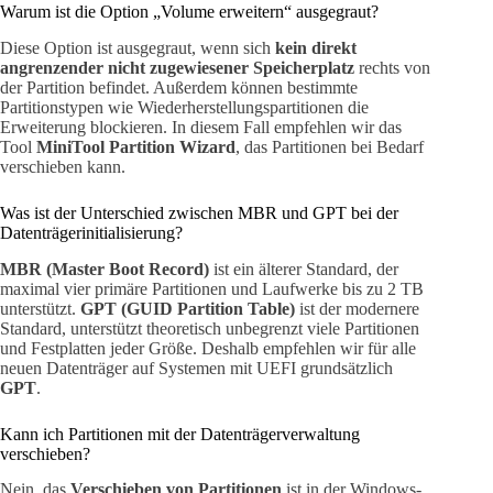
Warum ist die Option „Volume erweitern“ ausgegraut?
Diese Option ist ausgegraut, wenn sich
kein direkt
angrenzender nicht zugewiesener Speicherplatz
rechts von
der Partition befindet. Außerdem können bestimmte
Partitionstypen wie Wiederherstellungspartitionen die
Erweiterung blockieren. In diesem Fall empfehlen wir das
Tool
MiniTool Partition Wizard
, das Partitionen bei Bedarf
verschieben kann.
Was ist der Unterschied zwischen MBR und GPT bei der
Datenträgerinitialisierung?
MBR (Master Boot Record)
ist ein älterer Standard, der
maximal vier primäre Partitionen und Laufwerke bis zu 2 TB
unterstützt.
GPT (GUID Partition Table)
ist der modernere
Standard, unterstützt theoretisch unbegrenzt viele Partitionen
und Festplatten jeder Größe. Deshalb empfehlen wir für alle
neuen Datenträger auf Systemen mit UEFI grundsätzlich
GPT
.
Kann ich Partitionen mit der Datenträgerverwaltung
verschieben?
Nein, das
Verschieben von Partitionen
ist in der Windows-