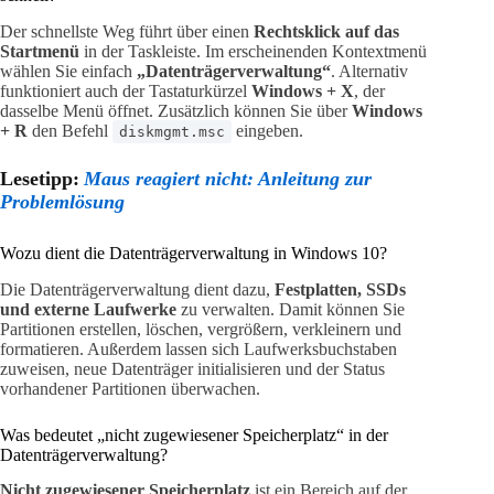
Der schnellste Weg führt über einen
Rechtsklick auf das
Startmenü
in der Taskleiste. Im erscheinenden Kontextmenü
wählen Sie einfach
„Datenträgerverwaltung“
. Alternativ
funktioniert auch der Tastaturkürzel
Windows + X
, der
dasselbe Menü öffnet. Zusätzlich können Sie über
Windows
+ R
den Befehl
eingeben.
diskmgmt.msc
Lesetipp:
Maus reagiert nicht: Anleitung zur
Problemlösung
Wozu dient die Datenträgerverwaltung in Windows 10?
Die Datenträgerverwaltung dient dazu,
Festplatten, SSDs
und externe Laufwerke
zu verwalten. Damit können Sie
Partitionen erstellen, löschen, vergrößern, verkleinern und
formatieren. Außerdem lassen sich Laufwerksbuchstaben
zuweisen, neue Datenträger initialisieren und der Status
vorhandener Partitionen überwachen.
Was bedeutet „nicht zugewiesener Speicherplatz“ in der
Datenträgerverwaltung?
Nicht zugewiesener Speicherplatz
ist ein Bereich auf der