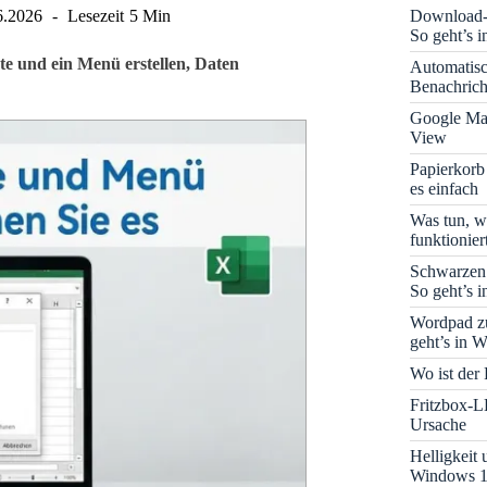
Download-B
6.2026
Lesezeit
5 Min
So geht’s 
ste und ein Menü erstellen, Daten
Automatis
Benachrich
Google Map
View
Papierkorb
es einfach
Was tun, w
funktionie
Schwarzen
So geht’s 
Wordpad zu
geht’s in 
Wo ist der
Fritzbox-L
Ursache
Helligkeit
Windows 1