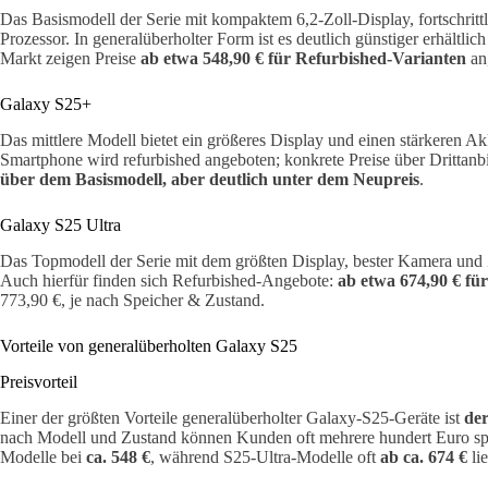
Das Basismodell der Serie mit kompaktem 6,2-Zoll-Display, fortschrit
Prozessor. In generalüberholter Form ist es deutlich günstiger erhältlic
Markt zeigen Preise
ab etwa 548,90 € für Refurbished-Varianten
an
Galaxy S25+
Das mittlere Modell bietet ein größeres Display und einen stärkeren A
Smartphone wird refurbished angeboten; konkrete Preise über Drittanbie
über dem Basismodell, aber deutlich unter dem Neupreis
.
Galaxy S25 Ultra
Das Topmodell der Serie mit dem größten Display, bester Kamera und
Auch hierfür finden sich Refurbished-Angebote:
ab etwa 674,90 € fü
773,90 €, je nach Speicher & Zustand.
Vorteile von generalüberholten Galaxy S25
Preisvorteil
Einer der größten Vorteile generalüberholter Galaxy-S25-Geräte ist
der
nach Modell und Zustand können Kunden oft mehrere hundert Euro spa
Modelle bei
ca. 548 €
, während S25-Ultra-Modelle oft
ab ca. 674 €
li