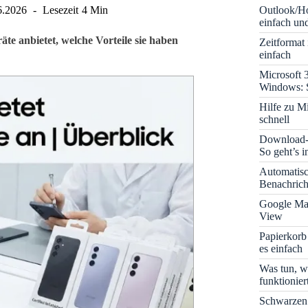
Outlook/Ho
6.2026
Lesezeit
4 Min
einfach und
e anbietet, welche Vorteile sie haben
Zeitformat
einfach
Microsoft 
Windows: S
Hilfe zu M
schnell
Download-B
So geht’s 
Automatis
Benachrich
Google Map
View
Papierkorb
es einfach
Was tun, w
funktionie
Schwarzen