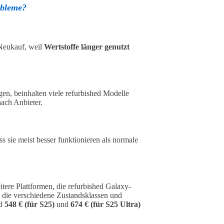
obleme?
 Neukauf, weil
Wertstoffe länger genutzt
en, beinhalten viele refurbished Modelle
nach Anbieter.
ss sie meist besser funktionieren als normale
tere Plattformen, die refurbished Galaxy-
 die verschiedene Zustandsklassen und
nd
548 € (für S25)
und
674 € (für S25 Ultra)