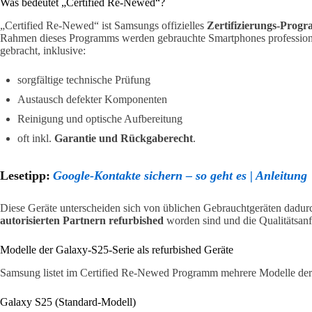
Was bedeutet „Certified Re-Newed“?
„Certified Re-Newed“ ist Samsungs offizielles
Zertifizierungs-Progr
Rahmen dieses Programms werden gebrauchte Smartphones professionel
gebracht, inklusive:
sorgfältige technische Prüfung
Austausch defekter Komponenten
Reinigung und optische Aufbereitung
oft inkl.
Garantie und Rückgaberecht
.
Lesetipp:
Google-Kontakte sichern – so geht es | Anleitung
Diese Geräte unterscheiden sich von üblichen Gebrauchtgeräten dadurc
autorisierten Partnern refurbished
worden sind und die Qualitätsanfo
Modelle der Galaxy-S25-Serie als refurbished Geräte
Samsung listet im Certified Re-Newed Programm mehrere Modelle de
Galaxy S25 (Standard-Modell)