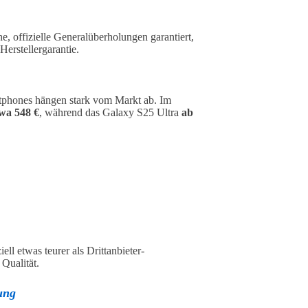
he, offizielle Generalüberholungen garantiert,
erstellergarantie.
tphones hängen stark vom Markt ab. Im
wa 548 €
, während das Galaxy S25 Ultra
ab
ll etwas teurer als Drittanbieter-
 Qualität.
tung