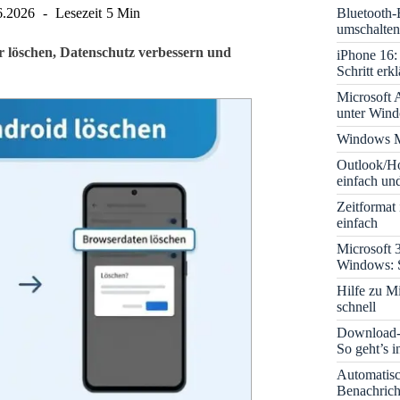
Bluetooth-
6.2026
Lesezeit
5 Min
umschalten
r löschen, Datenschutz verbessern und
iPhone 16: 
Schritt erkl
Microsoft A
unter Win
Windows M
Outlook/Ho
einfach und
Zeitformat
einfach
Microsoft 
Windows: S
Hilfe zu M
schnell
Download-B
So geht’s 
Automatis
Benachrich