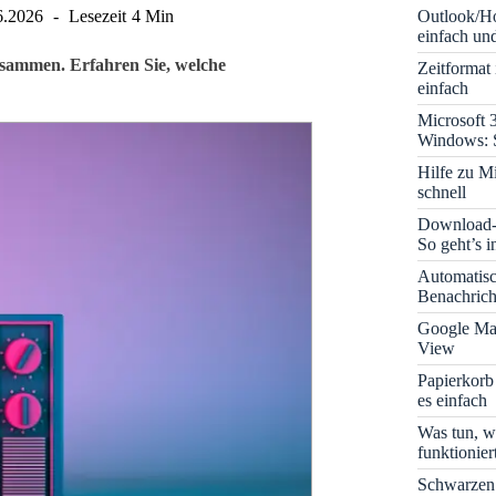
Outlook/Ho
6.2026
Lesezeit
4 Min
einfach und
usammen. Erfahren Sie, welche
Zeitformat
einfach
Microsoft 
Windows: S
Hilfe zu M
schnell
Download-B
So geht’s 
Automatis
Benachrich
Google Map
View
Papierkorb
es einfach
Was tun, w
funktionie
Schwarzen