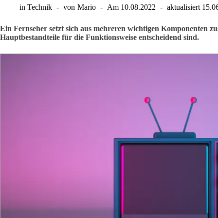
in
Technik
von
Mario
Am
10.08.2022
aktualisiert
15.0
Ein Fernseher setzt sich aus mehreren wichtigen Komponenten z
Hauptbestandteile für die Funktionsweise entscheidend sind.