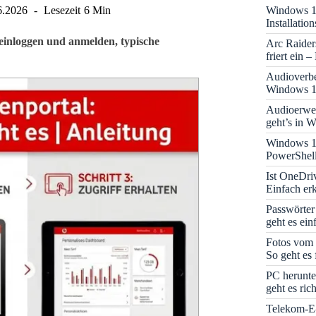
Windows 11
6.2026
Lesezeit
6 Min
Installati
einloggen und anmelden, typische
Arc Raider
friert ein 
Audioverbe
Windows 1
Audioerwei
geht’s in 
Windows 1
PowerShell
Ist OneDri
Einfach erk
Passwörter
geht es ein
Fotos vom 
So geht es 
PC herunte
geht es rich
Telekom-E-