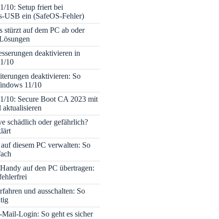
/10: Setup friert bei
ons-USB ein (SafeOS-Fehler)
s stürzt auf dem PC ab oder
– Lösungen
sserungen deaktivieren in
1/10
terungen deaktivieren: So
Windows 11/10
1/10: Secure Boot CA 2023 mit
 aktualisieren
ve schädlich oder gefährlich?
lärt
 auf diesem PC verwalten: So
fach
Handy auf den PC übertragen:
fehlerfrei
rfahren und ausschalten: So
tig
Mail-Login: So geht es sicher