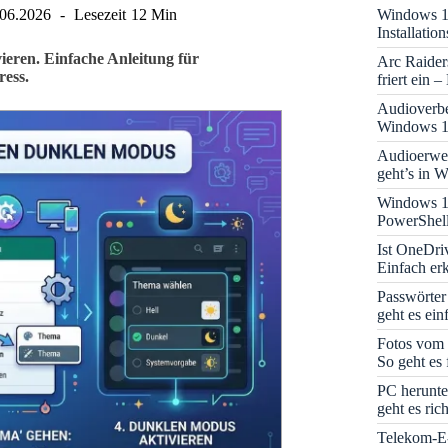
Windows 11
.06.2026
Lesezeit
12 Min
Installati
eren. Einfache Anleitung für
Arc Raider
ess.
friert ein 
Audioverbe
Windows 1
Audioerwei
geht’s in 
Windows 1
PowerShell
Ist OneDri
Einfach erk
Passwörter
geht es ein
Fotos vom 
So geht es 
PC herunte
geht es rich
Telekom-E-