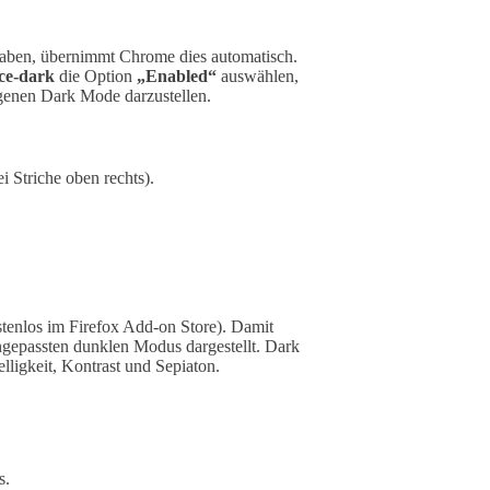
aben, übernimmt Chrome dies automatisch.
rce-dark
die Option
„Enabled“
auswählen,
genen Dark Mode darzustellen.
i Striche oben rechts).
tenlos im Firefox Add-on Store). Damit
gepassten dunklen Modus dargestellt. Dark
ligkeit, Kontrast und Sepiaton.
s.