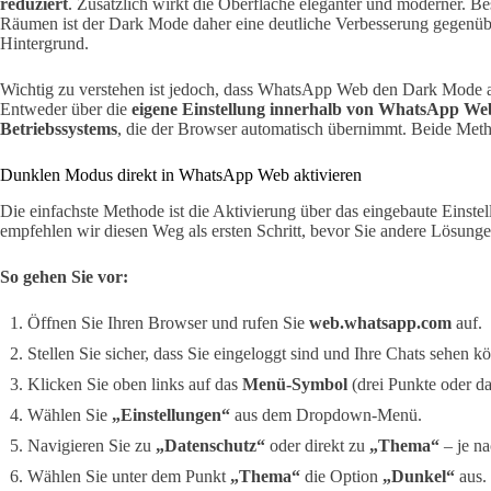
reduziert
. Zusätzlich wirkt die Oberfläche eleganter und moderner. B
Räumen ist der Dark Mode daher eine deutliche Verbesserung gegenüb
Hintergrund.
Wichtig zu verstehen ist jedoch, dass WhatsApp Web den Dark Mode a
Entweder über die
eigene Einstellung innerhalb von WhatsApp We
Betriebssystems
, die der Browser automatisch übernimmt. Beide Method
Dunklen Modus direkt in WhatsApp Web aktivieren
Die einfachste Methode ist die Aktivierung über das eingebaute Ein
empfehlen wir diesen Weg als ersten Schritt, bevor Sie andere Lösunge
So gehen Sie vor:
Öffnen Sie Ihren Browser und rufen Sie
web.whatsapp.com
auf.
Stellen Sie sicher, dass Sie eingeloggt sind und Ihre Chats sehen k
Klicken Sie oben links auf das
Menü-Symbol
(drei Punkte oder d
Wählen Sie
„Einstellungen“
aus dem Dropdown-Menü.
Navigieren Sie zu
„Datenschutz“
oder direkt zu
„Thema“
– je n
Wählen Sie unter dem Punkt
„Thema“
die Option
„Dunkel“
aus.