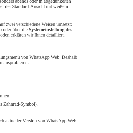
esonders abends oder in abgedunkelten
er der Standard-Ansicht mit weißem
uf zwei verschiedene Weisen umsetzt:
b
oder über die
Systemeinstellung des
en erklären wir Ihnen detailliert.
stellungsmenü von WhatsApp Web. Deshalb
n ausprobieren.
önnen.
as Zahnrad-Symbol).
ach aktueller Version von WhatsApp Web.