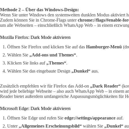
Methode 2 – Über das Windows-Design:
Wenn Sie unter Windows den systemweiten dunklen Modus aktiviert h
Zudem können Sie in Chrome-Flags unter
chrome://flags/#enable-fo
um alle Webseiten – einschließlich WhatsApp Web – in einem erzwun
Mozilla Firefox: Dark Mode aktivieren
Öffnen Sie Firefox und klicken Sie auf das
Hamburger-Menü
(dre
Wählen Sie
„Add-ons und Themes“
.
Klicken Sie links auf
„Themes“
.
Wählen Sie das eingebaute Design
„Dunkel“
aus.
Zusätzlich empfehlen wir für Firefox das Add-on
„Dark Reader“
(kos
wird jede beliebige Webseite – also auch WhatsApp Web – in einem an
Reader bietet außerdem umfangreiche Anpassungsmöglichkeiten für Hel
Microsoft Edge: Dark Mode aktivieren
Öffnen Sie Edge und rufen Sie
edge://settings/appearance
auf.
Unter
„Allgemeines Erscheinungsbild“
wählen Sie
„Dunkel“
au