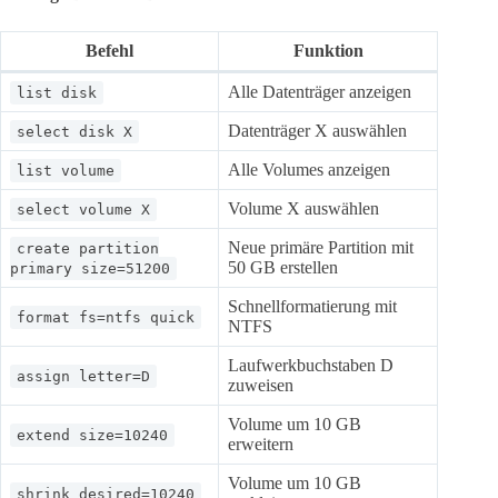
Befehl
Funktion
Alle Datenträger anzeigen
list disk
Datenträger X auswählen
select disk X
Alle Volumes anzeigen
list volume
Volume X auswählen
select volume X
Neue primäre Partition mit
create partition
50 GB erstellen
primary size=51200
Schnellformatierung mit
format fs=ntfs quick
NTFS
Laufwerkbuchstaben D
assign letter=D
zuweisen
Volume um 10 GB
extend size=10240
erweitern
Volume um 10 GB
shrink desired=10240