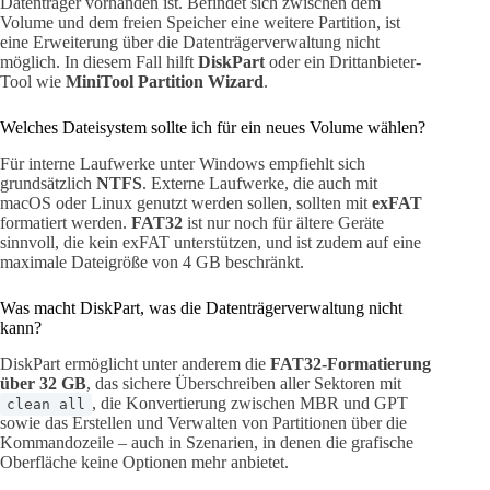
Datenträger vorhanden ist. Befindet sich zwischen dem
Volume und dem freien Speicher eine weitere Partition, ist
eine Erweiterung über die Datenträgerverwaltung nicht
möglich. In diesem Fall hilft
DiskPart
oder ein Drittanbieter-
Tool wie
MiniTool Partition Wizard
.
Welches Dateisystem sollte ich für ein neues Volume wählen?
Für interne Laufwerke unter Windows empfiehlt sich
grundsätzlich
NTFS
. Externe Laufwerke, die auch mit
macOS oder Linux genutzt werden sollen, sollten mit
exFAT
formatiert werden.
FAT32
ist nur noch für ältere Geräte
sinnvoll, die kein exFAT unterstützen, und ist zudem auf eine
maximale Dateigröße von 4 GB beschränkt.
Was macht DiskPart, was die Datenträgerverwaltung nicht
kann?
DiskPart ermöglicht unter anderem die
FAT32-Formatierung
über 32 GB
, das sichere Überschreiben aller Sektoren mit
, die Konvertierung zwischen MBR und GPT
clean all
sowie das Erstellen und Verwalten von Partitionen über die
Kommandozeile – auch in Szenarien, in denen die grafische
Oberfläche keine Optionen mehr anbietet.