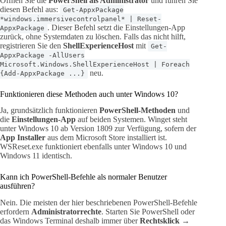
Öffnen Sie die
PowerShell als Administrator
und führen Sie
diesen Befehl aus:
Get-AppxPackage
*windows.immersivecontrolpanel* | Reset-
. Dieser Befehl setzt die Einstellungen-App
AppxPackage
zurück, ohne Systemdaten zu löschen. Falls das nicht hilft,
registrieren Sie den
ShellExperienceHost
mit
Get-
AppxPackage -AllUsers
Microsoft.Windows.ShellExperienceHost | Foreach
neu.
{Add-AppxPackage ...}
Funktionieren diese Methoden auch unter Windows 10?
Ja, grundsätzlich funktionieren
PowerShell-Methoden
und
die
Einstellungen-App
auf beiden Systemen. Winget steht
unter Windows 10 ab Version 1809 zur Verfügung, sofern der
App Installer
aus dem Microsoft Store installiert ist.
WSReset.exe funktioniert ebenfalls unter Windows 10 und
Windows 11 identisch.
Kann ich PowerShell-Befehle als normaler Benutzer
ausführen?
Nein. Die meisten der hier beschriebenen PowerShell-Befehle
erfordern
Administratorrechte
. Starten Sie PowerShell oder
das Windows Terminal deshalb immer über
Rechtsklick →