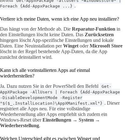
Befehl
Get-AppxPackage -allusers *WindowsStore* |
.
Foreach {Add-AppxPackage ...}
Verliere ich meine Daten, wenn ich eine App neu installiere?
Das hängt von der Methode ab. Die
Reparatur-Funktion
in
den Einstellungen löscht keine Daten. Das
Zurücksetzen
hingegen löscht App-spezifische Einstellungen und lokale
Daten. Eine Neuinstallation per
Winget
oder
Microsoft Store
löscht in der Regel bestehende App-Daten, da die App
zunächst deinstalliert wird.
Kann ich alle vorinstallierten Apps auf einmal
wiederherstellen?
Ja. Dazu nutzen Sie in der PowerShell den Befehl
Get-
AppXPackage -AllUsers | Foreach {Add-AppxPackage
-DisableDevelopmentMode -Register
. Dieser
"$($_.InstallLocation)\AppXManifest.xml"}
registriert alle Apps neu. Für eine vollständige
Wiederherstellung aller Apps empfiehlt sich zudem ein
Windows-Reset über
Einstellungen → System →
Wiederherstellung
.
Welchen Unterschied gibt es zwischen Winget und