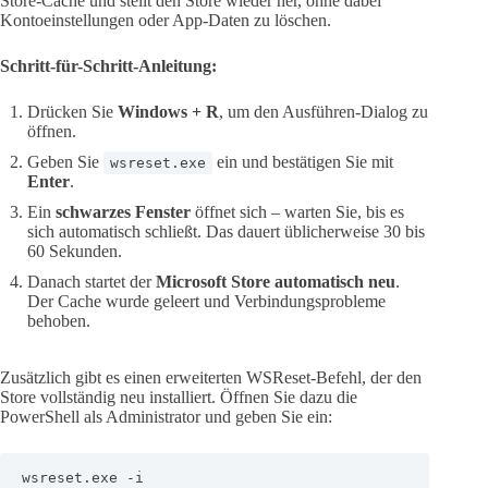
Store-Cache und stellt den Store wieder her, ohne dabei
Kontoeinstellungen oder App-Daten zu löschen.
Schritt-für-Schritt-Anleitung:
Drücken Sie
Windows + R
, um den Ausführen-Dialog zu
öffnen.
Geben Sie
ein und bestätigen Sie mit
wsreset.exe
Enter
.
Ein
schwarzes Fenster
öffnet sich – warten Sie, bis es
sich automatisch schließt. Das dauert üblicherweise 30 bis
60 Sekunden.
Danach startet der
Microsoft Store automatisch neu
.
Der Cache wurde geleert und Verbindungsprobleme
behoben.
Zusätzlich gibt es einen erweiterten WSReset-Befehl, der den
Store vollständig neu installiert. Öffnen Sie dazu die
PowerShell als Administrator und geben Sie ein:
wsreset.exe -i