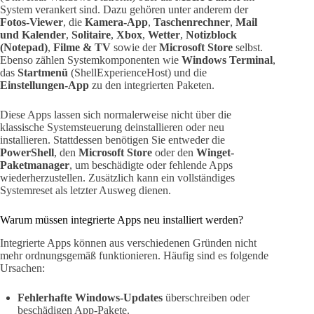
System verankert sind. Dazu gehören unter anderem der
Fotos-Viewer
, die
Kamera-App
,
Taschenrechner
,
Mail
und Kalender
,
Solitaire
,
Xbox
,
Wetter
,
Notizblock
(Notepad)
,
Filme & TV
sowie der
Microsoft Store
selbst.
Ebenso zählen Systemkomponenten wie
Windows Terminal
,
das
Startmenü
(ShellExperienceHost) und die
Einstellungen-App
zu den integrierten Paketen.
Diese Apps lassen sich normalerweise nicht über die
klassische Systemsteuerung deinstallieren oder neu
installieren. Stattdessen benötigen Sie entweder die
PowerShell
, den
Microsoft Store
oder den
Winget-
Paketmanager
, um beschädigte oder fehlende Apps
wiederherzustellen. Zusätzlich kann ein vollständiges
Systemreset als letzter Ausweg dienen.
Warum müssen integrierte Apps neu installiert werden?
Integrierte Apps können aus verschiedenen Gründen nicht
mehr ordnungsgemäß funktionieren. Häufig sind es folgende
Ursachen:
Fehlerhafte Windows-Updates
überschreiben oder
beschädigen App-Pakete.