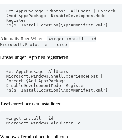
Get-AppxPackage *Photos* -AllUsers | Foreach 
{Add-AppxPackage -DisableDevelopmentMode -
Register 
"$($_.InstallLocation)\AppXManifest.xml"}
Alternativ über Winget:
winget install --id
Microsoft.Photos -e --force
Einstellungen-App neu registrieren
Get-AppxPackage -AllUsers 
Microsoft.Windows.ShellExperienceHost | 
Foreach {Add-AppxPackage -
DisableDevelopmentMode -Register 
"$($_.InstallLocation)\AppXManifest.xml"}
Taschenrechner neu installieren
winget install --id 
Microsoft.WindowsCalculator -e
Windows Terminal neu installieren