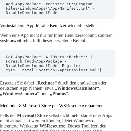
Add-AppxPackage -register "C:\Program 
Files\WindowsApps\\AppxManifest.xml" -
DisableDevelopmentMode
Vorinstallierte App für alle Benutzer wiederherstellen
Wenn eine App nicht nur für Ihren Benutzeraccount, sondern
systemweit
fehlt, hilft dieser erweiterte Befehl:
Get-AppxPackage -AllUsers *Rechner* | 
Foreach {Add-AppxPackage -
DisableDevelopmentMode -Register 
"$($_.InstallLocation)\AppXManifest.xml"}
Ersetzen Sie dabei
„Rechner“
durch den englischen oder
deutschen App-Namen, etwa
„WindowsCalculator“
,
„WindowsCamera“
oder
„Photos“
.
Methode 3: Microsoft Store per WSReset.exe reparieren
Falls der
Microsoft Store
selbst nicht mehr startet oder Apps
nicht aktualisiert werden können, bietet Windows das
integrierte Werkzeug
WSReset.exe
. Dieses Tool leert den