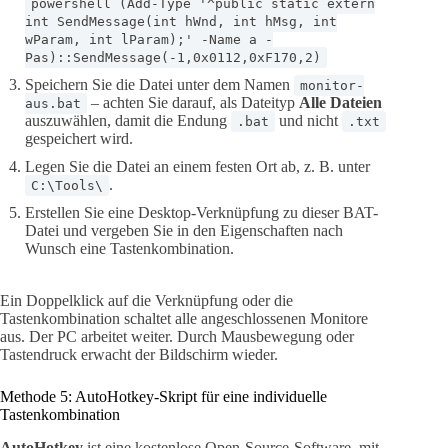
powershell (Add-Type '^public static extern
int SendMessage(int hWnd, int hMsg, int
wParam, int lParam);' -Name a -
Pas)::SendMessage(-1,0x0112,0xF170,2)
Speichern Sie die Datei unter dem Namen
monitor-
– achten Sie darauf, als Dateityp
Alle Dateien
aus.bat
auszuwählen, damit die Endung
und nicht
.bat
.txt
gespeichert wird.
Legen Sie die Datei an einem festen Ort ab, z. B. unter
.
C:\Tools\
Erstellen Sie eine Desktop-Verknüpfung zu dieser BAT-
Datei und vergeben Sie in den Eigenschaften nach
Wunsch eine Tastenkombination.
Ein Doppelklick auf die Verknüpfung oder die
Tastenkombination schaltet alle angeschlossenen Monitore
aus. Der PC arbeitet weiter. Durch Mausbewegung oder
Tastendruck erwacht der Bildschirm wieder.
Methode 5: AutoHotkey-Skript für eine individuelle
Tastenkombination
AutoHotkey
ist eine kostenlose Open-Source-Software, mit