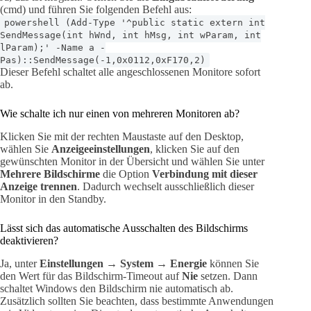
(cmd) und führen Sie folgenden Befehl aus:
powershell (Add-Type '^public static extern int
SendMessage(int hWnd, int hMsg, int wParam, int
lParam);' -Name a -
Pas)::SendMessage(-1,0x0112,0xF170,2)
Dieser Befehl schaltet alle angeschlossenen Monitore sofort
ab.
Wie schalte ich nur einen von mehreren Monitoren ab?
Klicken Sie mit der rechten Maustaste auf den Desktop,
wählen Sie
Anzeigeeinstellungen
, klicken Sie auf den
gewünschten Monitor in der Übersicht und wählen Sie unter
Mehrere Bildschirme
die Option
Verbindung mit dieser
Anzeige trennen
. Dadurch wechselt ausschließlich dieser
Monitor in den Standby.
Lässt sich das automatische Ausschalten des Bildschirms
deaktivieren?
Ja, unter
Einstellungen → System → Energie
können Sie
den Wert für das Bildschirm-Timeout auf
Nie
setzen. Dann
schaltet Windows den Bildschirm nie automatisch ab.
Zusätzlich sollten Sie beachten, dass bestimmte Anwendungen