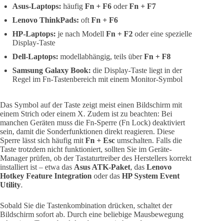
Asus-Laptops:
häufig
Fn + F6
oder
Fn + F7
Lenovo ThinkPads:
oft
Fn + F6
HP-Laptops:
je nach Modell
Fn + F2
oder eine spezielle
Display-Taste
Dell-Laptops:
modellabhängig, teils über
Fn + F8
Samsung Galaxy Book:
die Display-Taste liegt in der
Regel im Fn-Tastenbereich mit einem Monitor-Symbol
Das Symbol auf der Taste zeigt meist einen Bildschirm mit
einem Strich oder einem X. Zudem ist zu beachten: Bei
manchen Geräten muss die Fn-Sperre (Fn Lock) deaktiviert
sein, damit die Sonderfunktionen direkt reagieren. Diese
Sperre lässt sich häufig mit
Fn + Esc
umschalten. Falls die
Taste trotzdem nicht funktioniert, sollten Sie im Geräte-
Manager prüfen, ob der Tastaturtreiber des Herstellers korrekt
installiert ist – etwa das
Asus ATK-Paket
, das
Lenovo
Hotkey Feature Integration
oder das
HP System Event
Utility
.
Sobald Sie die Tastenkombination drücken, schaltet der
Bildschirm sofort ab. Durch eine beliebige Mausbewegung