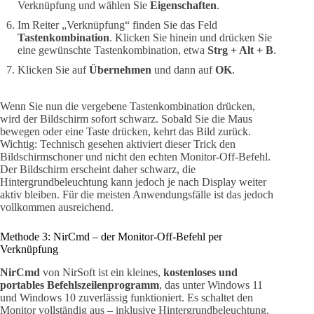
Verknüpfung und wählen Sie
Eigenschaften
.
Im Reiter „Verknüpfung“ finden Sie das Feld
Tastenkombination
. Klicken Sie hinein und drücken Sie
eine gewünschte Tastenkombination, etwa
Strg + Alt + B
.
Klicken Sie auf
Übernehmen
und dann auf
OK
.
Wenn Sie nun die vergebene Tastenkombination drücken,
wird der Bildschirm sofort schwarz. Sobald Sie die Maus
bewegen oder eine Taste drücken, kehrt das Bild zurück.
Wichtig: Technisch gesehen aktiviert dieser Trick den
Bildschirmschoner und nicht den echten Monitor-Off-Befehl.
Der Bildschirm erscheint daher schwarz, die
Hintergrundbeleuchtung kann jedoch je nach Display weiter
aktiv bleiben. Für die meisten Anwendungsfälle ist das jedoch
vollkommen ausreichend.
Methode 3: NirCmd – der Monitor-Off-Befehl per
Verknüpfung
NirCmd
von NirSoft ist ein kleines,
kostenloses und
portables Befehlszeilenprogramm
, das unter Windows 11
und Windows 10 zuverlässig funktioniert. Es schaltet den
Monitor vollständig aus – inklusive Hintergrundbeleuchtung.