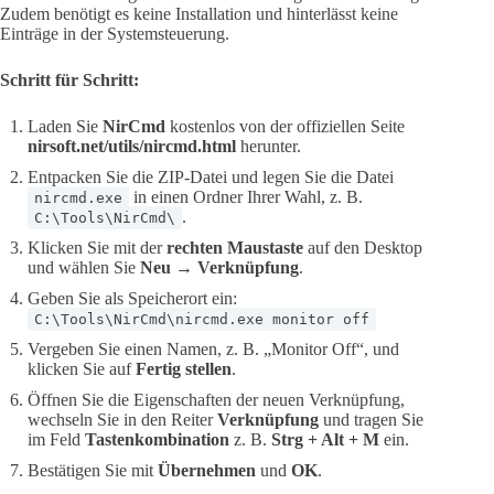
Zudem benötigt es keine Installation und hinterlässt keine
Einträge in der Systemsteuerung.
Schritt für Schritt:
Laden Sie
NirCmd
kostenlos von der offiziellen Seite
nirsoft.net/utils/nircmd.html
herunter.
Entpacken Sie die ZIP-Datei und legen Sie die Datei
in einen Ordner Ihrer Wahl, z. B.
nircmd.exe
.
C:\Tools\NirCmd\
Klicken Sie mit der
rechten Maustaste
auf den Desktop
und wählen Sie
Neu → Verknüpfung
.
Geben Sie als Speicherort ein:
C:\Tools\NirCmd\nircmd.exe monitor off
Vergeben Sie einen Namen, z. B. „Monitor Off“, und
klicken Sie auf
Fertig stellen
.
Öffnen Sie die Eigenschaften der neuen Verknüpfung,
wechseln Sie in den Reiter
Verknüpfung
und tragen Sie
im Feld
Tastenkombination
z. B.
Strg + Alt + M
ein.
Bestätigen Sie mit
Übernehmen
und
OK
.