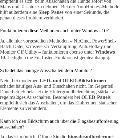
empfiehlt es sich, beim Ausschalten die Hände sofort von
Maus und Tastatur zu nehmen. Bei der AutoHotkey-Methode
hilft außerdem eine
Sleep-Pause
von einer Sekunde, die
genau dieses Problem verhindert.
Funktionieren diese Methoden auch unter Windows 10?
Ja, alle hier vorgestellten Methoden – NirCmd, PowerShell-
Batch-Datei, scrnsave.scr-Verknüpfung, AutoHotkey und
Monitor Off Utility – funktionieren ebenso unter
Windows
10
. Lediglich die Fn-Tasten-Funktion ist geräteabhängig.
Schadet das häufige Ausschalten dem Monitor?
Nein, bei modernen
LED- und OLED-Bildschirmen
schadet häufiges Aus- und Einschalten nicht. Im Gegenteil:
Dauerbetrieb belastet die Hintergrundbeleuchtung stärker als
regelmäßiges Ausschalten. Besonders bei
OLED-Panels
empfiehlt sich das Abschalten, um das Einbrennen statischer
Elemente zu verhindern.
Kann ich den Bildschirm auch über die Eingabeaufforderung
ausschalten?
Ja, das ist möglich. Öffnen Sie die
Eingabeaufforderung