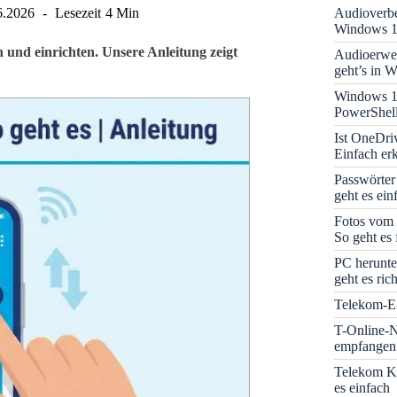
Audioverbe
6.2026
Lesezeit
4 Min
Windows 1
n und einrichten. Unsere Anleitung zeigt
Audioerwei
geht’s in 
Windows 1
PowerShell
Ist OneDri
Einfach erk
Passwörter
geht es ein
Fotos vom 
So geht es 
PC herunte
geht es rich
Telekom-E-
T-Online-N
empfangen:
Telekom K
es einfach